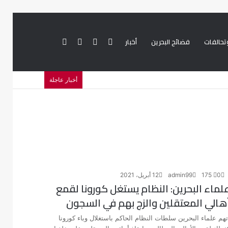
تحالفات
فضائح البحرين
أخبار
بحث
تسجيل
تويتر
فيسبوك
هداف الشيعة وإلغاء أكثر من 50 موكبا دينيا
أخبار عاجلة
عن
الدخول
0
175
admin99
12 أبريل، 2021
لماء البحرين: النظام يستغل كورونا لقمع
هالي المعتقلين والزج بهم في السجون
تهم علماء البحرين سلطات النظام الحاكم باستغلال وباء كورونا