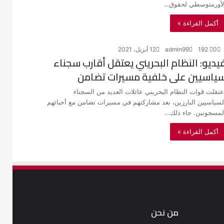
لأورمتوسطي لحقوق…
أكمل القراءة »
0
192
admin99
12 أبريل، 2021
يديو: النظام البحريني يعتقل أقارب سجناء
ياسيين على خلفية مسيرات تضامن
عتقلت قوات النظام البحريني عائلات العديد من السجناء
لسياسيين البارزين، بعد مشاركتهم في مسيرات تضامن مع أحبائهم
لمسجونين. جاء ذلك…
أكمل القراءة »
من نحن