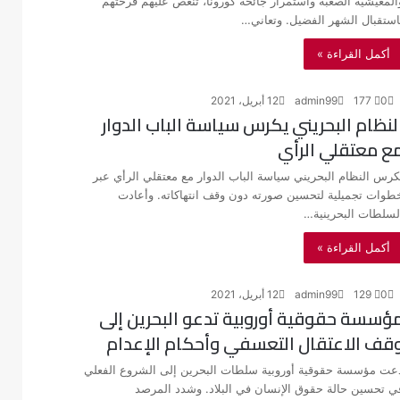
المعيشية الصعبة واستمرار جائحة كورونا، تنغص عليهم فرحتهم
استقبال الشهر الفضيل. وتعاني…
أكمل القراءة »
0
177
admin99
12 أبريل، 2021
لنظام البحريني يكرس سياسة الباب الدوار
ع معتقلي الرأي
كرس النظام البحريني سياسة الباب الدوار مع معتقلي الرأي عبر
طوات تجميلية لتحسين صورته دون وقف انتهاكاته. وأعادت
لسلطات البحرينية…
أكمل القراءة »
0
129
admin99
12 أبريل، 2021
ؤسسة حقوقية أوروبية تدعو البحرين إلى
قف الاعتقال التعسفي وأحكام الإعدام
عت مؤسسة حقوقية أوروبية سلطات البحرين إلى الشروع الفعلي
ي تحسين حالة حقوق الإنسان في البلاد. وشدد المرصد