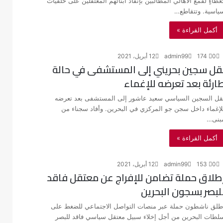
غطاءٍ لقمع الأهالي المطالبين بإنقاذ أبنائهم المعتقلين على خلفيات
ياسية. وتتقاطع…
أكمل القراءة »
0
174
admin99
12 أبريل، 2021
قل سجين بحريني إلى المستشفى في حالة
ارئة بعد تعرضه للإغماء
قل السجين السياسي سعيد عاشور إلى المستشفى بعد تعرضه
لإغماء داخل سجن جو المركزي في البحرين. وأفاد سجناء من
بنى…
أكمل القراءة »
0
153
admin99
12 أبريل، 2021
طلاق حملة تضامن للإفراج عن معتقل فاقد
لبصر بسجون البحرين
طلق ناشطون حملة عبر منصات التواصل الاجتماعي للضغط على
لطات البحرين من أجل إخلاء سبيل معتقل سياسي فاقد للبصر