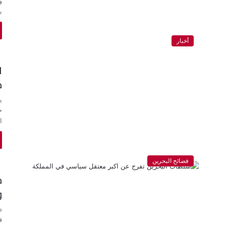
و
ب
أخبار
ا
م
ي
خ
ا
فضائح البحرين
م
و
د
ف