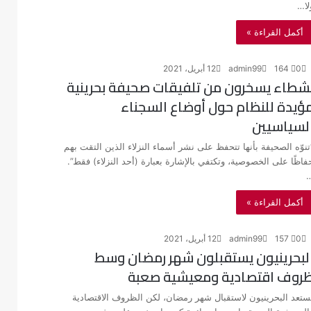
لا…
أكمل القراءة »
0
164
admin99
12 أبريل، 2021
شطاء يسخرون من تلفيقات صحيفة بحرينية
ؤيدة للنظام حول أوضاع السجناء
لسياسيين
تنوّه الصحيفة بأنها تتحفظ على نشر أسماء النزلاء الذين التقت بهم
فاظًا على الخصوصية، وتكتفي بالإشارة بعبارة (أحد النزلاء) فقط”.
أكمل القراءة »
0
157
admin99
12 أبريل، 2021
لبحرينيون يستقبلون شهر رمضان وسط
روف اقتصادية ومعيشية صعبة
ستعد البحرينيون لاستقبال شهر رمضان، لكن الظروف الاقتصادية