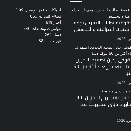
انتهاكات حقوق الإنسان
1٬199
فضائح البحرين
660
وقية تطالب البحرين بوقف
أخبار
618
تقنيات المراقبة والتجسس
مؤامرات وتحالفات
346
فساد
262
غير مصنف
58
وقي يدين تصعيد البحرين
استهداف الشيعة وإلغاء أكثر من 50
يا
قوقية تتهم البحرين بشن
طهاد ديني ممنهجة ضد