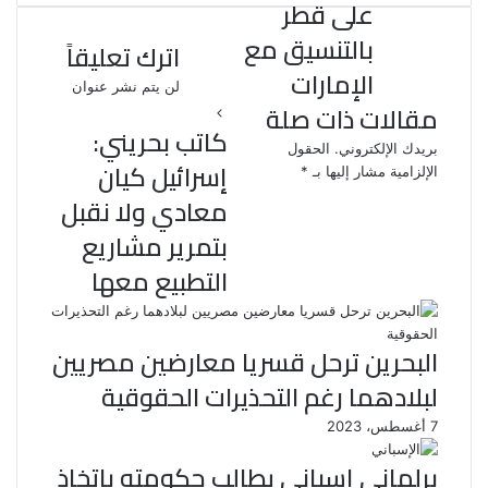
على قطر
ت
بالتنسيق مع
اترك تعليقاً
الإمارات
لن يتم نشر عنوان
مقالات ذات صلة
كاتب بحريني:
بريدك الإلكتروني.
الحقول
إسرائيل كيان
الإلزامية مشار إليها بـ
*
معادي ولا نقبل
بتمرير مشاريع
التطبيع معها
البحرين ترحل قسريا معارضين مصريين
لبلادهما رغم التحذيرات الحقوقية
7 أغسطس، 2023
برلماني إسباني يطالب حكومته باتخاذ