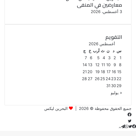
معارضين في المنفى
3 أغسطس، 2026
التقويم
أغسطس 2026
س
د
ن
ث
أرب
خ
ج
7
6
5
4
3
2
1
14
13
12
11
10
9
8
21
20
19
18
17
16
15
28
27
26
25
24
23
22
31
30
29
« يوليو
جميع الحقوق محفوظة © 2026 |
البحرين ليكس
فيسبوك
تويتر
زر
تويتر
تيلقرام
واتساب
فيسبوك
الذهاب