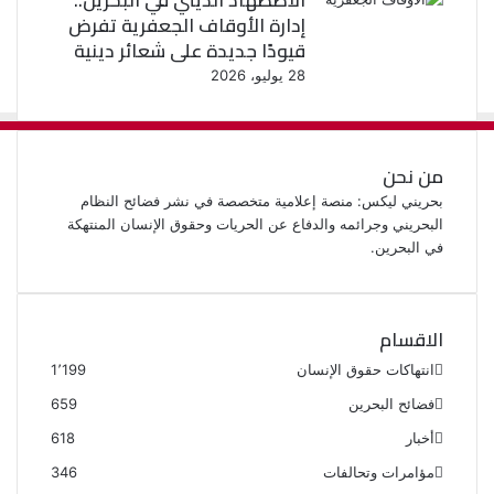
الاضطهاد الديني في البحرين..
إدارة الأوقاف الجعفرية تفرض
قيودًا جديدة على شعائر دينية
28 يوليو، 2026
من نحن
بحريني ليكس: منصة إعلامية متخصصة في نشر فضائح النظام
البحريني وجرائمه والدفاع عن الحريات وحقوق الإنسان المنتهكة
في البحرين.
الاقسام
انتهاكات حقوق الإنسان
1٬199
فضائح البحرين
659
أخبار
618
مؤامرات وتحالفات
346