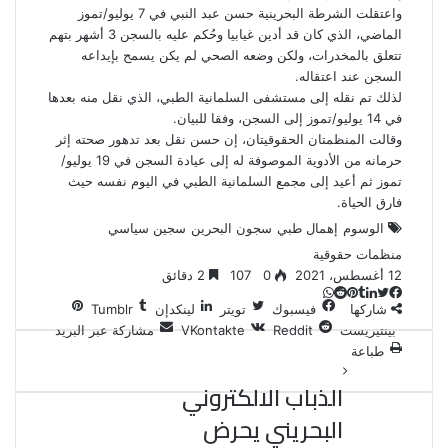
واعتقلت الشرطة البحرينية حسن عبد النبي في 7 يوليو/تموز
الماضي، الذي كان قد أدين غيابيا وحُكم عليه بالسجن 3 أشهر بتهم
تتعلق بالمخدرات، ولكن وضعه الصحي لم يكن يسمح بإيداعه
السجن عند اعتقاله.
لذلك تم نقله إلى مستشفى السلمانية الطبي، الذي نقل منه بعدها
في 14 يوليو/تموز إلى السجن، وفقا للبيان.
وقالت المنظمتان الحقوقيتان، إن حسن نقل بعد تدهور صحته إثر
حرمانه من الأدوية الموصوفة له إلى عيادة السجن في 19 يوليو/
تموز ثم أعيد إلى مجمع السلمانية الطبي في اليوم نفسه حيث
فارق الحياة.
الوسوم
إهمال طبي
سجون البحرين
سجين سياسي
منظمات حقوقية
12 أغسطس، 2021
0
107
2 دقائق
ت
ل
ب
ف
و
شاركها
فيسبوك
تويتر
لينكدإن
ي
ي
ي
ا
و
T
R
بينتيريست
مشاركة عبر البريد
ي
ن
ن
ت
u
e
س
طباعة
ب
ت
ت
ك
d
m
س
ي
ا
و
ر
د
b
d
الذباب الالكتروني
l
i
إ
ر
ك
ب
البحريني يحرض
ي
r
t
ن
س