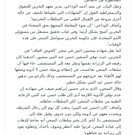
ونقل البيان عن سيد أحمد الوداعي، مدير معهد البحرين للحقوق
والديمقراطية القول إن “الشهادات التي تلقيناها تكشف عن حالة
أخرى مروعة من الإهمال الطبي من السلطات البحرينية”.
وأضاف الوداعي: “إن سوء
المعاملة
الممنهج بحق السجناء في
البحرين أصبح يشكل أزمة؛ وفي غياب تحقيق مستقل من مسؤولي
الأمم المتحدة، فإن حكومة البحرين ستواصل التستر على هذه
الوفيات”.
كما نقل شهادة سجينين اثنين في سجن “الحوض الجاف” في
البحرين، حيث توفي السجين حسن عبد النبي منصور، أحدهما كان
رفيقه في الزنزانة نفسها ونقل معه إلى المستشفى. جاء فيها أن
سلطات السجن تقاعست عن إعطائه وزميله حسن 5 أدوية وصفها
لهم الأطباء بعد خروجهم من المستشفى، وذلك بالرغم من تدهور
حالة حسن عبد النبي بشكل خطير.
وقال السجين، الذي يدعى حسين إبراهيم ضيف، في شهادته إن
عدم توفير الأدوية اللازمة أدى إلى طلب حسن عبد النبي الرعاية
الطبية من سلطات السجن، لكن السلطات تجاهلته.
وأضاف “كان (حسن عبد النبي) يذهب كل يوم إلى رجال الشرطة،
ويتحدث معهم عن أدويته ولكن دون جدوى، وقبل نقله إلى
المستشفى بـ3 أيام، كان يخبر سلطات السجن أنه بحاجة للذهاب
إلى عيادة السجن، فردوا عليه ’انتظر وسوف نأخذك‘ وجعلوه يعود
إلى زنزانته ثم تجاهلوه”.