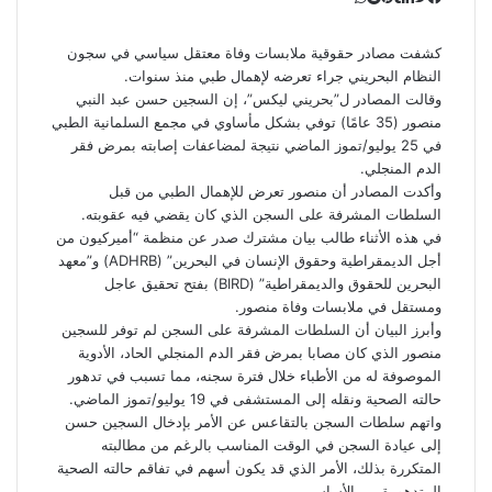
ت
ل
ب
ف
و
ي
ي
ي
ا
و
T
R
ي
ن
ن
ت
u
e
س
كشفت مصادر حقوقية ملابسات وفاة معتقل سياسي في سجون
ب
ت
ت
ك
d
m
س
النظام البحريني جراء تعرضه لإهمال طبي منذ سنوات.
ي
ا
و
ر
د
b
d
وقالت المصادر ل”بحريني ليكس”، إن السجين حسن عبد النبي
l
i
إ
ر
ك
ب
منصور (35 عامًا) توفي بشكل مأساوي في مجمع السلمانية الطبي
ي
r
t
ن
في 25 يوليو/تموز الماضي نتيجة لمضاعفات إصابته بمرض فقر
س
الدم المنجلي.
ت
وأكدت المصادر أن منصور تعرض
للإهمال
الطبي من قبل
السلطات المشرفة على السجن الذي كان يقضي فيه عقوبته.
في هذه الأثناء طالب بيان مشترك صدر عن منظمة “أميركيون من
أجل الديمقراطية وحقوق الإنسان في البحرين” (ADHRB) و”معهد
البحرين للحقوق والديمقراطية” (BIRD) بفتح تحقيق عاجل
ومستقل في ملابسات وفاة منصور.
وأبرز البيان أن السلطات المشرفة على السجن لم توفر للسجين
منصور الذي كان مصابا بمرض فقر الدم المنجلي الحاد، الأدوية
الموصوفة له من الأطباء خلال فترة سجنه، مما تسبب في تدهور
حالته الصحية ونقله إلى المستشفى في 19 يوليو/تموز الماضي.
واتهم سلطات السجن بالتقاعس عن الأمر بإدخال السجين حسن
إلى عيادة السجن في الوقت المناسب بالرغم من مطالبته
المتكررة بذلك، الأمر الذي قد يكون أسهم في تفاقم حالته الصحية
المتدهورة من الأساس.