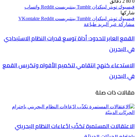
0
80
2 دقائق
فيسبوك
تويتر
لينكدإن
بينتيريست
واتساب
شاركها
فيسبوك
تويتر
لينكدإن
بينتيريست
مشاركة عبر البريد
طباعة
القمع العابر للحدود: أداة توسع قدرات النظام الاستبدادي
في البحرين
الاستدعاء كنهج انتقامي لتكميم الأفواه وتكريس القمع
في البحرين
مقالات ذات صلة
الاعتقالات المستمرة تكذّب ادّعاءات النظام البحريني
باحترام الحريّات الدينيّة