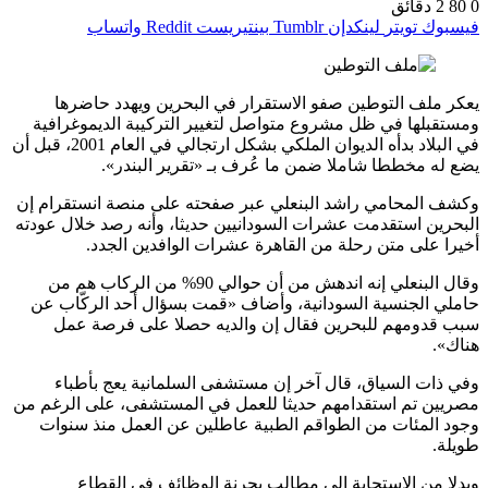
0
80
2 دقائق
فيسبوك
تويتر
لينكدإن
بينتيريست
واتساب
يعكر ملف التوطين صفو الاستقرار في البحرين ويهدد حاضرها
ومستقبلها في ظل مشروع متواصل لتغيير التركيبة الديموغرافية
في البلاد بدأه الديوان الملكي بشكل ارتجالي في العام 2001، قبل أن
يضع له مخططا شاملا ضمن ما عُرف بـ «تقرير البندر».
وكشف المحامي راشد البنعلي عبر صفحته على منصة انستقرام إن
البحرين استقدمت عشرات السودانيين حديثا، وأنه رصد خلال عودته
أخيرا على متن رحلة من القاهرة عشرات الوافدين الجدد.
وقال البنعلي إنه اندهش من أن حوالي 90% من الركاب هم من
حاملي الجنسية السودانية، وأضاف «قمت بسؤال أحد الركّاب عن
سبب قدومهم للبحرين فقال إن والديه حصلا على فرصة عمل
هناك».
وفي ذات السياق، قال آخر إن مستشفى السلمانية يعج بأطباء
مصريين تم استقدامهم حديثا للعمل في المستشفى، على الرغم من
وجود المئات من الطواقم الطبية عاطلين عن العمل منذ سنوات
طويلة.
وبدلا من الاستجابة إلى مطالب بحرنة الوظائف في القطاع