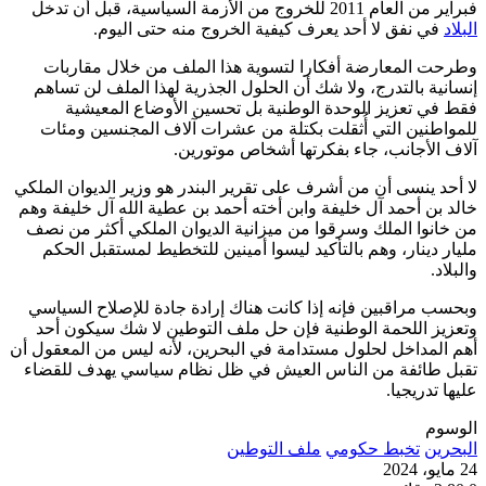
فبراير من العام 2011 للخروج من الأزمة السياسية، قبل أن تدخل
البلاد
في نفق لا أحد يعرف كيفية الخروج منه حتى اليوم.
وطرحت المعارضة أفكارا لتسوية هذا الملف من خلال مقاربات
إنسانية بالتدرج، ولا شك أن الحلول الجذرية لهذا الملف لن تساهم
فقط في تعزيز الوحدة الوطنية بل تحسين الأوضاع المعيشية
للمواطنين التي أُثقلت بكتلة من عشرات آلاف المجنسين ومئات
آلاف الأجانب، جاء بفكرتها أشخاص موتورين.
لا أحد ينسى أن من أشرف على تقرير البندر هو وزير الديوان الملكي
خالد بن أحمد آل خليفة وابن أخته أحمد بن عطية الله آل خليفة وهم
من خانوا الملك وسرقوا من ميزانية الديوان الملكي أكثر من نصف
مليار دينار، وهم بالتأكيد ليسوا أمينين للتخطيط لمستقبل الحكم
والبلاد.
وبحسب مراقبين فإنه إذا كانت هناك إرادة جادة للإصلاح السياسي
وتعزيز اللحمة الوطنية فإن حل ملف التوطين لا شك سيكون أحد
أهم المداخل لحلول مستدامة في البحرين، لأنه ليس من المعقول أن
تقبل طائفة من الناس العيش في ظل نظام سياسي يهدف للقضاء
عليها تدريجيا.
الوسوم
البحرين
تخبط حكومي
ملف التوطين
24 مايو، 2024