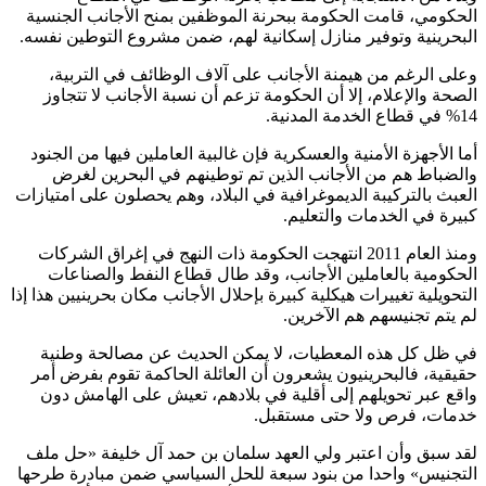
الحكومي، قامت الحكومة ببحرنة الموظفين بمنح الأجانب الجنسية
البحرينية وتوفير منازل إسكانية لهم، ضمن مشروع التوطين نفسه.
وعلى الرغم من هيمنة الأجانب على آلاف الوظائف في التربية،
الصحة والإعلام، إلا أن الحكومة تزعم أن نسبة الأجانب لا تتجاوز
14% في قطاع الخدمة المدنية.
أما الأجهزة الأمنية والعسكرية فإن غالبية العاملين فيها من الجنود
والضباط هم من الأجانب الذين تم توطينهم في البحرين لغرض
العبث بالتركيبة الديموغرافية في البلاد، وهم يحصلون على امتيازات
كبيرة في الخدمات والتعليم.
ومنذ العام 2011 انتهجت الحكومة ذات النهج في إغراق الشركات
الحكومية بالعاملين الأجانب، وقد طال قطاع النفط والصناعات
التحويلية تغييرات هيكلية كبيرة بإحلال الأجانب مكان بحرينيين هذا إذا
لم يتم تجنيسهم هم الآخرين.
في ظل كل هذه المعطيات، لا يمكن الحديث عن مصالحة وطنية
حقيقية، فالبحرينيون يشعرون أن العائلة الحاكمة تقوم بفرض أمر
واقع عبر تحويلهم إلى أقلية في بلادهم، تعيش على الهامش دون
خدمات، فرص ولا حتى مستقبل.
لقد سبق وأن اعتبر ولي العهد سلمان بن حمد آل خليفة «حل ملف
التجنيس» واحدا من بنود سبعة للحل السياسي ضمن مبادرة طرحها