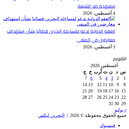
ممنهجة ضد الشيعة
4 أغسطس، 2026
العفو الدولية تدعو لمساءلة البحرين قضائيا بشأن استهداف
معارضين في المنفى
3 أغسطس، 2026
التقويم
أغسطس 2026
س
د
ن
ث
أرب
خ
ج
7
6
5
4
3
2
1
14
13
12
11
10
9
8
21
20
19
18
17
16
15
28
27
26
25
24
23
22
31
30
29
« يوليو
جميع الحقوق محفوظة © 2026 |
البحرين ليكس
فيسبوك