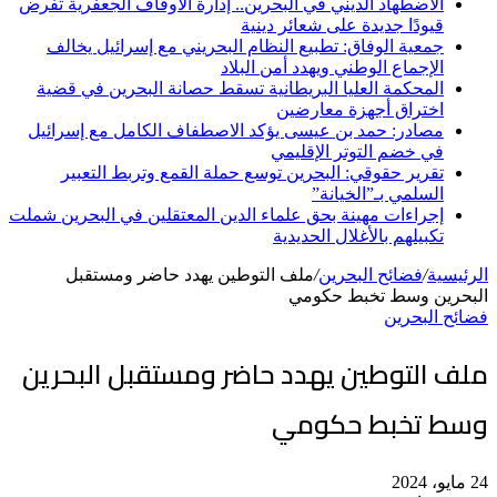
الاضطهاد الديني في البحرين.. إدارة الأوقاف الجعفرية تفرض
قيودًا جديدة على شعائر دينية
جمعية الوفاق: تطبيع النظام البحريني مع إسرائيل يخالف
الإجماع الوطني ويهدد أمن البلاد
المحكمة العليا البريطانية تسقط حصانة البحرين في قضية
اختراق أجهزة معارضين
مصادر: حمد بن عيسى يؤكد الاصطفاف الكامل مع إسرائيل
في خضم التوتر الإقليمي
تقرير حقوقي: البحرين توسع حملة القمع وتربط التعبير
السلمي بـ”الخيانة”
إجراءات مهينة بحق علماء الدين المعتقلين في البحرين شملت
تكبيلهم بالأغلال الحديدية
الرئيسية
/
فضائح البحرين
/
ملف التوطين يهدد حاضر ومستقبل
البحرين وسط تخبط حكومي
فضائح البحرين
ملف التوطين يهدد حاضر ومستقبل البحرين
وسط تخبط حكومي
24 مايو، 2024