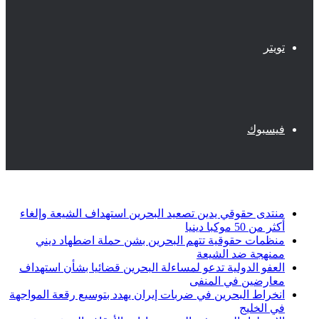
تويتر
فيسبوك
أخبار عاجلة
منتدى حقوقي يدين تصعيد البحرين استهداف الشيعة وإلغاء
أكثر من 50 موكبا دينيا
منظمات حقوقية تتهم البحرين بشن حملة اضطهاد ديني
ممنهجة ضد الشيعة
العفو الدولية تدعو لمساءلة البحرين قضائيا بشأن استهداف
معارضين في المنفى
انخراط البحرين في ضربات إيران يهدد بتوسيع رقعة المواجهة
في الخليج