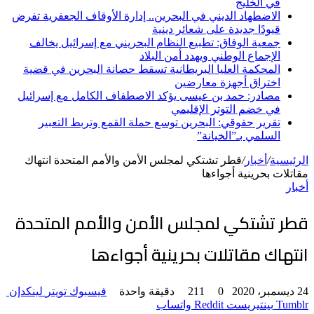
في الخليج
الاضطهاد الديني في البحرين.. إدارة الأوقاف الجعفرية تفرض
قيودًا جديدة على شعائر دينية
جمعية الوفاق: تطبيع النظام البحريني مع إسرائيل يخالف
الإجماع الوطني ويهدد أمن البلاد
المحكمة العليا البريطانية تسقط حصانة البحرين في قضية
اختراق أجهزة معارضين
مصادر: حمد بن عيسى يؤكد الاصطفاف الكامل مع إسرائيل
في خضم التوتر الإقليمي
تقرير حقوقي: البحرين توسع حملة القمع وتربط التعبير
السلمي بـ”الخيانة”
الرئيسية
/
أخبار
/
قطر تشتكي لمجلس الأمن والأمم المتحدة انتهاك
مقاتلات بحرينية أجواءها
أخبار
قطر تشتكي لمجلس الأمن والأمم المتحدة
انتهاك مقاتلات بحرينية أجواءها
24 ديسمبر، 2020
0
211
دقيقة واحدة
فيسبوك
تويتر
لينكدإن
Tumblr
بينتيريست
واتساب