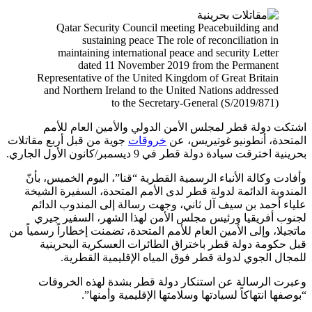
Qatar Security Council meeting Peacebuilding and
sustaining peace The role of reconciliation in
maintaining international peace and security Letter
dated 11 November 2019 from the Permanent
Representative of the United Kingdom of Great Britain
and Northern Ireland to the United Nations addressed
to the Secretary-General (S/2019/871)
اشتكت دولة قطر لمجلس الأمن الدولي والأمين العام للأمم
المتحدة، أنطونيو غوتيريس، عن
خروقات
جوية من قبل أربع مقاتلات
بحرينية اخترقت سيادة دولة قطر في 9 ديسمبر/كانون الأول الجاري.
وأفادت وكالة الأنباء الرسمية القطرية “قنا”، اليوم الخميس، بأنّ
المندوبة الدائمة لدولة قطر لدى الأمم المتحدة، السفيرة الشيخة
علياء أحمد بن سيف آل ثاني، وجهت رسالة إلى المندوب الدائم
لجنوب أفريقيا ورئيس مجلس الأمن لهذا الشهر، السفير جيري
ماتجيلا، وإلى الأمين العام للأمم المتحدة، تضمنت إخطاراً رسمياً من
قبل حكومة دولة قطر باختراق الطائرات العسكرية البحرينية
للمجال الجوي لدولة قطر فوق المياه الإقليمية القطرية.
وعبرت الرسالة عن استنكار دولة قطر بشدة لهذه الخروقات
“بوصفها انتهاكاً لسيادتها وسلامتها الإقليمية وأمنها”.