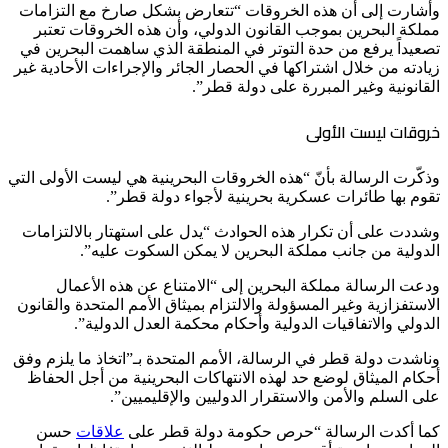
وأشارت إلى أن هذه الخروقات “تتعارض بشكل صارخ مع التزامات
مملكة البحرين بموجب القانون الدولي، وأن هذه الخروقات تعتبر
تصعيداً يرفع من حدة التوتر في المنطقة الذي ساهمت البحرين في
زيادته من خلال اشتراكها في الحصار الجائر والإجراءات الأحادية غير
القانونية وغير المبررة على دولة قطر”.
خروقات ليست الأولى
وذكّرت الرسالة بأنّ “هذه الخروقات البحرينية هي ليست الأولى التي
تقوم بها طائرات عسكرية بحرينية لأجواء دولة قطر”.
وشددت على أن تكرار هذه الحوادث “يدل على استهتار بالالتزامات
الدولية من جانب مملكة البحرين لا يمكن السكوت عليه”.
ودعت الرسالة مملكة البحرين إلى “الامتناع عن هذه الأعمال
الاستفزازية وغير المسؤولة والالتزام بميثاق الأمم المتحدة والقانون
الدولي والاتفاقيات الدولية وأحكام محكمة العدل الدولية”.
وناشدت دولة قطر في الرسالة، الأمم المتحدة بـ”اتخاذ ما يلزم وفق
أحكام الميثاق لوضع حد لهذه الانتهاكات البحرينية من أجل الحفاظ
على السلم والأمن والاستقرار الدوليين والإقليميين”.
كما أكدت الرسالة “حرص حكومة دولة قطر على
علاقات
حسن