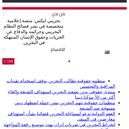
من نحن
فساد
بحريني ليكس: منصة إعلامية
متخصصة في نشر فضائح النظام
البحريني وجرائمه والدفاع عن
الحريات وحقوق الإنسان المنتهكة
في البحرين.
الاقسام
English
1٬199
أخبار عاجلة
منظمة حقوقية تطالب البحرين بوقف استخدام تقنيات
المراقبة والتجسس
منتدى حقوقي يدين تصعيد البحرين استهداف الشيعة وإلغاء
أكثر من 50 موكبا دينيا
منظمات حقوقية تتهم البحرين بشن حملة اضطهاد ديني
ممنهجة ضد الشيعة
العفو الدولية تدعو لمساءلة البحرين قضائيا بشأن استهداف
معارضين في المنفى
انخراط البحرين في ضربات إيران يهدد بتوسيع رقعة المواجهة