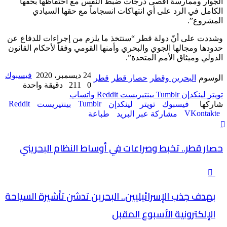
الجوار وممارسة أقصى درجات ضبط النفس مع احتفاظها بحقها
الكامل في الرد على أي انتهاكات انسجاماً مع حقها السيادي
المشروع”.
وشددت على أنّ دولة قطر “ستتخذ ما يلزم من إجراءات للدفاع عن
حدودها ومجالها الجوي والبحري وأمنها القومي وفقاً لأحكام القانون
الدولي وميثاق الأمم المتحدة”.
24 ديسمبر، 2020
فيسبوك
الوسوم
البحرين وقطر
حصار قطر
قطر
0
211
دقيقة واحدة
تويتر
لينكدإن
بينتيريست
واتساب
شاركها
فيسبوك
تويتر
لينكدإن
بينتيريست
مشاركة عبر البريد
طباعة
حصار قطر.. تخبط وصراعات في أوساط النظام البحريني
بهدف جذب الإسرائيليين.. البحرين تدشن تأشيرة السياحة
الإلكترونية الأسبوع المقبل