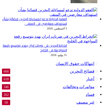
العفو الدولية تدعو لمساءلة البحرين قضائيا بشأن
استهداف معارضين في المنفى
3 أغسطس، 2026
انخراط البحرين في ضربات إيران يهدد بتوسيع رقعة
المواجهة في الخليج
31 يوليو، 2026
انتهاكات حقوق الإنسان
فضائح البحرين
660
أخبار
618
مؤامرات وتحالفات
346
فساد
262
غير مصنف
58