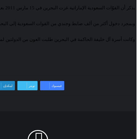
يذكر أن القوّات السعودية الإماراتية غزت البحرين في 15 مارس 2011 بعد شهر من اندلاع الثورة الشعبية المطالبة بإسقاط النظام.
وبمجرد دخول أكثر من ألف ضابط وجندي من القوات السعودية إلى البحرين، أعلنت الإمارات أنها
وكانت أسرة آل خليفة الحاكمة في البحرين طلبت العون من الدولتين لم
فيسبوك
تويتر
لينكدإن