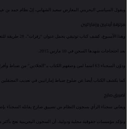
ويقول السياسي البحريني المعارض سعيد الشهابي، إنّ نظام حمد بن عيس
مرتزقة أردنيين وإماراتيين
وهذا الأسبوع، كشف كتاب توثيقي يحمل عنوان “زفرات”، 28 طريقة للتعذيب الوحشي تعرض لها معتقلون في سجن جو.
بعد احتجاجات شهدها السجن في 10 مارس 2015.
ودوّن السجناء 63 اسما لمن وصفهم الكتاب بـ”الجلادين” من ضباط وأفراد من الدرك الأردني و”المرتزقة”.
كما يكشف الكتاب أيضا عن ضلوع ضباط إماراتيين في تعذيب المعتقلين 
تضييق صارخ
ويعاني سجناء الرأي بسجون النظام من تضييق صارخ يقابله السجناء بإضرا
وتؤكد مؤسسات حقوقية محلية ودولية، أن السجون البحرينية تعج بأكثر من 4000 معتقل على خلفية الرأي والتعبير والمطالبة بإصلاحات سي