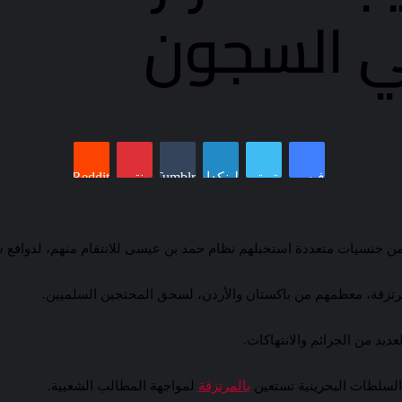
ي السجون
فيسبوك
تويتر
لينكدإن
Tumblr
بينتيريست
Reddit
ن جنسيات متعددة استجبلهم نظام حمد بن عيسى للانتقام منهم، لدوافع س
د من الجرائم والانتهاكات.
 السلطات البحرينية تستعين
بالمرتزقة
لمواجهة المطالب الشعبية.