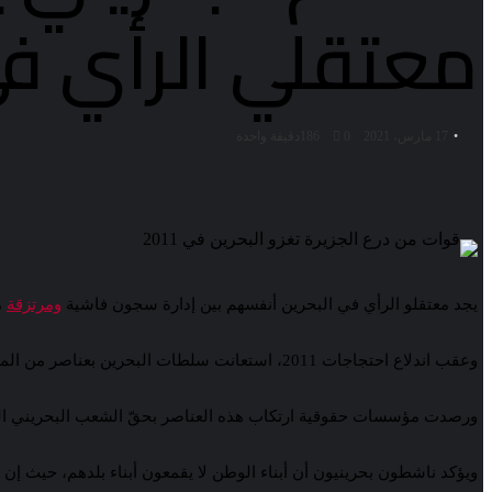
معتقلي الرأي ف
17 مارس، 2021
0
186
دقيقة واحدة
يجد معتقلو الرأي في البحرين أنفسهم بين إدارة سجون فاشية
ومرتزقة
م
وعقب اندلاع احتجاجات 2011، استعانت سلطات البحرين بعناصر من المرتزقة، معظمهم من باكستان والأردن، لسحق المحتجين السلميين.
ورصدت مؤسسات حقوقية ارتكاب هذه العناصر بحقّ الشعب البحريني العدي
ويؤكد ناشطون بحرينيون أن أبناء الوطن لا يقمعون أبناء بلدهم، حيث إن