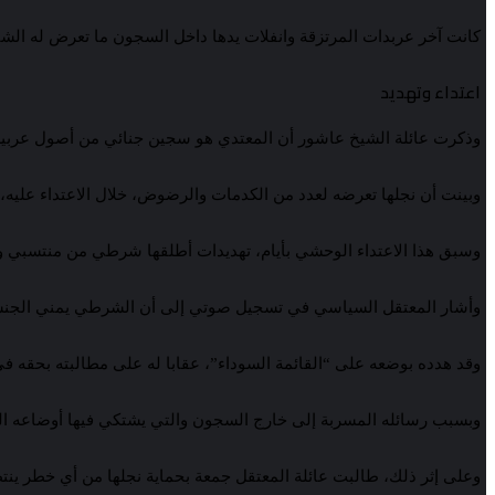
كانت آخر عربدات المرتزقة وانفلات يدها داخل السجون ما تعرض له الشي
اعتداء وتهديد
وذكرت عائلة الشيخ عاشور أن المعتدي هو سجين جنائي من أصول عربي
وبينت أن نجلها تعرضه لعدد من الكدمات والرضوض، خلال الاعتداء عليه، يوم 14 م
وسبق هذا الاعتداء الوحشي بأيام، تهديدات أطلقها شرطي من منتسبي و
وأشار المعتقل السياسي في تسجيل صوتي إلى أن الشرطي يمني الجن
وقد هدده بوضعه على “القائمة السوداء”، عقابا له على مطالبته بحقه في 
وبسبب رسائله المسربة إلى خارج السجون والتي يشتكي فيها أوضاعه ال
وعلى إثر ذلك، طالبت عائلة المعتقل جمعة بحماية نجلها من أي خطر ينت