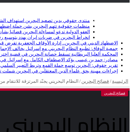
أخبار عاجلة
تويتر
فيسبوك
منتدى حقوقي يدين تصعيد البحرين استهداف الشيعة وإلغاء أ
منظمات حقوقية تتهم البحرين بشن حملة اضطها
العفو الدولية تدعو لمساءلة البحرين قضائيا ب
انخراط البحرين في ضربات إيران يهدد بتوسيع رق
الاضطهاد الديني في البحرين.. إدارة الأوقاف الجعفرية تفرض قيو
جمعية الوفاق: تطبيع النظام البحريني مع إسرائيل يخالف الإجماع
المحكمة العليا البريطانية تسقط حصانة البحرين في قضية اخت
مصادر: حمد بن عيسى يؤكد الاصطفاف الكامل مع إسرائيل في خ
تقرير حقوقي: البحرين توسع حملة القمع وتربط التعبير السلمي ب
إجراءات مهينة بحق علماء الدين المعتقلين في البحرين شملت تكب
الرئيسية
/
فضائح البحرين
/
النظام البحريني يجنّد المرتزقة للانتقام 
فضائح البحرين
النظام البحريني ي