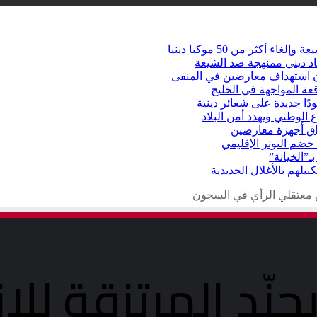
كثر من 50 موكبا دينيا
د ديني ممنهجة ضد الشيعة
شأن استهداف معارضين في المنفى
عة المواجهة في الخليج
دًا جديدة على شعائر دينية
 الوطني ويهدد أمن البلاد
راق أجهزة معارضين
ضم التوتر الإقليمي
ـ”الخيانة”
يلهم بالأغلال الحديدية
من معتقلي الرأي في السجون
جنّد المرتزقة لل