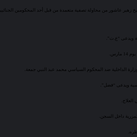
خ زهير عاشور من محاولة تصفية متعمدة من قبل أحد المحكومين الجنائيي
ة ويدعى “ع.ت”.
ارس.
زارة الداخلية ضد المحكوم السياسي محمد عبد النبي جمعة.
سية ويدعى “فضل”.
العلاج.
مزرية داخل السجن.
ظره.