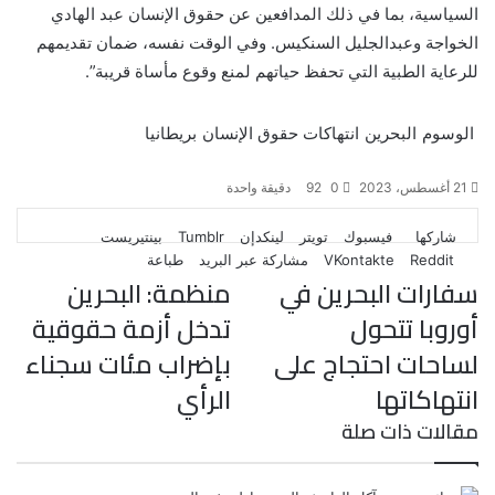
السياسية، بما في ذلك المدافعين عن حقوق الإنسان عبد الهادي
الخواجة وعبدالجليل السنكيس. وفي الوقت نفسه، ضمان تقديمهم
للرعاية الطبية التي تحفظ حياتهم لمنع وقوع مأساة قريبة”.
الوسوم
البحرين
انتهاكات حقوق الإنسان
بريطانيا
21 أغسطس، 2023
0
92
دقيقة واحدة
ت
ل
ب
ف
و
شاركها
فيسبوك
تويتر
لينكدإن
بينتيريست
ي
ي
ي
ا
و
T
R
مشاركة عبر البريد
طباعة
ي
ن
ن
ت
u
e
س
سفارات البحرين في
منظمة: البحرين
ب
ت
ت
ك
d
m
س
ي
ا
و
ر
د
b
d
أوروبا تتحول
تدخل أزمة حقوقية
l
i
إ
ر
ك
ب
لساحات احتجاج على
بإضراب مئات سجناء
ي
r
t
ن
س
انتهاكاتها
الرأي
ت
مقالات ذات صلة