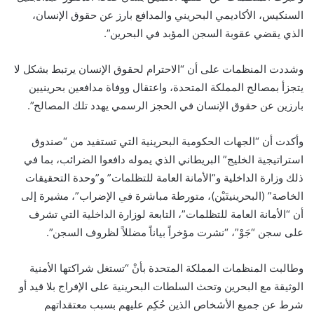
السنكيس، الأكاديمي البحريني والمدافع بارز عن حقوق الإنسان،
الذي يقضي عقوبة السجن المؤبد في البحرين”.
وشددت المنظمات على أن “الاحترام لحقوق الإنسان يرتبط بشكل لا
يتجزأ بمصالح المملكة المتحدة، واعتقال ووفاة مدافعين بحرينيين
بارزين عن حقوق الإنسان في الحجز الرسمي يهدد تلك المصالح”.
وأكدت أن “الجهات الحكومية البحرينية التي تستفيد من “صندوق
استراتيجية الخليج” البريطاني الذي يموله دافعوا الضرائب، بما في
ذلك وزارة الداخلية و”الأمانة العامة للتظلمات” و”وحدة التحقيقات
الخاصة” (البحرينيتَيْن)، متورطة مباشرة في الإضراب”، مشيرة إلى
أن “الأمانة العامة للتظلمات”، التابعة لوزارة الداخلية التي تشرف
على سجن “جَوْ”، “نشرت مؤخراً بياناً مضللاً لظروف السجن”.
وطالبت المنظمات المملكة المتحدة بأنْ “تستغل شراكتها الأمنية
الوثيقة مع البحرين وتحث السلطات البحرينية على الإفراج بلا قيد أو
شرط عن جميع الأشخاص الذين حُكِم عليهم بسبب معتقداتهم