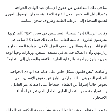
بما في ذلك المدافعين عن حقوق الإنسان عبد الهادي الخواجة
وعبدالجليل السنكيس، وفي الفترة الانتقالية، ضمان الوصول الفوري
لجميع السجناء إلى الرعاية الطبية وظروف سجن إنسانية.
وقالت الرسالة إن “السجناء السياسيين في سجن “
جَوْ
” (المركزي)
يتعرضون لظروف قاسية للغاية، بما في ذلك قضاء 23 ساعة في
الزنزانات يومياً، ويطالبون بوقف العزل الأمني، وزيادة الوقت خارج
زنازينهم، وأداء الصلاة جماعة في مسجد السجن، وزيارات وجهاً لوجه
بدون حواجز زجاجية، والرعاية الطبية اللائقة، والوصول إلى التعليم”.
وأضافت “نحن قلقون بشكل خاص على حياة عبد الهادي الخواجة،
المدافع البحريني – الدانماركي البارز عن حقوق الإنسان، الذي
يخوض حالياً إضراباً عن الطعام احتجاجاً على اعتقاله غير العادل،
واستمرار منعه من التدخل الطبي العاجل الذي تعرض له أثناء
الاحتجاز”.
وعبرت المنظمات عن “قلقها العميق بشأن صحة الدكتور عبدالجليل