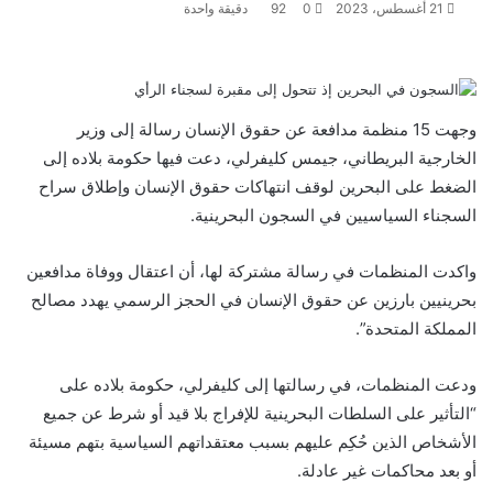
21 أغسطس، 2023
0
92
دقيقة واحدة
ت
ل
ب
ف
و
ي
ي
ي
ا
و
T
R
ي
ن
ن
ت
u
e
س
وجهت 15 منظمة مدافعة عن حقوق الإنسان رسالة إلى وزير
ب
ت
ت
ك
d
m
س
الخارجية البريطاني، جيمس كليفرلي، دعت فيها حكومة بلاده إلى
ي
ا
و
ر
د
b
d
الضغط على البحرين لوقف انتهاكات حقوق الإنسان وإطلاق سراح
l
i
إ
ر
ك
ب
ي
r
t
ن
السجناء السياسيين في السجون البحرينية.
س
ت
واكدت المنظمات في رسالة مشتركة لها، أن اعتقال ووفاة مدافعين
بحرينيين بارزين عن حقوق الإنسان في الحجز الرسمي يهدد مصالح
المملكة المتحدة”.
ودعت المنظمات، في رسالتها إلى كليفرلي، حكومة بلاده على
“التأثير على السلطات البحرينية للإفراج بلا قيد أو شرط عن جميع
الأشخاص الذين حُكِم عليهم بسبب معتقداتهم السياسية بتهم مسيئة
أو بعد محاكمات غير عادلة.