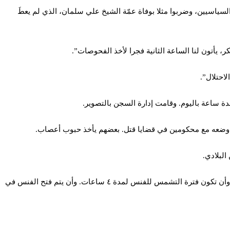
سياسيين، وضربوا مثلا بوفاة عمّة الشيخ علي سلمان، الذي لم يعطَ
احتلال”.
ة ساعة باليوم. وقامت إدارة السجن بالتصوير.
تم وضعه مع محكومين في قضايا قتل. بعضهم يأخذ حبوب أعصاب.
لبلادي.
وبخصوص ملف الخروج من الزنازين، وبرنامج الفنس (الخروج للتشمّس)، طالب السجناء بأن يتم فتح الزنازين من ٧ صباحا الى ٧ مساءا في العنبر. وأن تكون فترة التشمس للفنس لمدة ٤ ساعات. وأن يتم فتح الفنس في