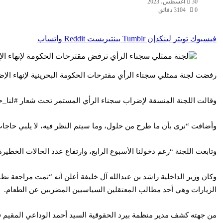
30 أغسطس، 2023
0
104
3 دقائق
فيسبوك
تويتر
لينكدإن
بينتيريست
واتساب
رفضت لجنة ممثلي سجناء الرأي مقترحات الحكومة البحرينية لإنهاء الإ
وقالت اللجنة المنسقة لإضراب سجناء الرأي المستمر تحت شعار #لنا_حق: 
وأضافت “نرى بأن ما طرح من حلول، وما سيتم النظر فيه، لا يلبي حاجات الأ
وتابعت اللجنة “رغم دخولنا الأسبوع الرابع، وارتفاع عدد الحالات الخطيرة
وكان وزير الداخلية راشد بن عبدالله آل خليفة أعلن أنه “تمت مراجعة نظا
الزيارات وهي أحد مطالب المعتقلين السياسيين المضربين عن الطعام.
من جهته كشف مدير منظمة بيرد الحقوقية السيد أحمد الوداعي المقيم ف