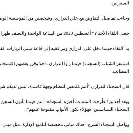
المضربين.
وجاءت تفاصيل التفاوض مع علي الدرازي، وشخصين من المؤسسة الوطنية
حصل اللقاء الأحد ٢٧ أغسطس 2020 من الساعة الواحدة والنصف ظهرا إلى الرابعة عصرا. اللقاء حصل مع ممثلين من خمسة مباني (٧،٨،٩،١٠،١٢)، سجين ممثل عن كل عنبر.
بدأ اللقاء حينما دخل علي الدرازي ومرافقيه إلى قاعة مبنى الزيارات القديم،
استنفر الشباب (السجناء) حينما رأوا الدرازي داخلا وقرر بعضهم الانسحا
المطالب.
قال السجناء للدرازي “أنتم مُلمعين للنظام وجهة فاسدة، ليس لديكم شرع
وبعد أخذ وردّ طُرحت الملفات. أخبره السجناء: “أنتم حينما تأتون الس
السجناء السياسيين، فهؤلاء تكون الأبواب مفتوحة عليهم”.
وواصل السجناء الشرح “هناك مباني مخصصة لتلميع الإدارة، مثل مبنى ١١ والذي تكون فيه الزنازين مفتوحة طوال اليوم”.