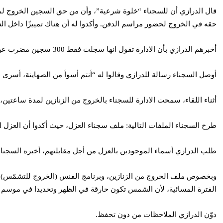
قال الدرازي أن للسجناء “خلوة شرعية”، وأن من حق السجين الخروج لمراس
حقه في الخروج لحضور مراسم الدفن. وأكدوا له أن هناك تمييزًا داخل الس
أخبرهم الدرازي بأن الادارة تقول انها سجلت فقط 300 سجين مضرب عن الطعام، رد عليه السجناء “لأن ليس جميع المضربين ملتزمين بفحص السكر، يأتون لنا الساعة الثانية فجرا لأخذ الفحوصات”.
أوصل السجناء رسالة للدرازي وقالوا له “أنتم أسوأ من الصهاينة، أسر
أثناء اللقاء، سمحت الادارة للسجناء بالخروج من الزنازين لمدة ساعتي
طرح السجناء الملفات التالية: ملف سجناء العزل، حيث أكدوا أن العزل
طلب الدرازي أسماء الموجودين بالعزل من أجل مقابلتهم، أخبره السجناء
الفترة المسائية، لأن الشمس تكون حارقة في الظهر وتحديدا في موسم 
دوّن الدرازي الملاحظات من دون تحفظ.