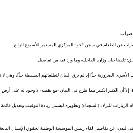
ضراب عن الطعام في سجن “جو” المركزي المستمر للأسبوع الرابع.
تلقينا بيان وزارة الداخلية وما ورد فيه من تفاصيل.
سرى الضرورية جدًّا إذ لم يرقَ البيان لتطلعاتهم البسيطة جدًّا، وهي لا تح
، إلا ّأن الكثير الكثير مما طرح في البيان -مع نقصه- لا وجود له على أرض
م الزيارات للنزلاء (السجناء) وتطويره ليشمل زيادة التوقيت وتعديل قائمة
ي لندن، عن تفاصيل لقاء رئيس المؤسسة الوطنية لحقوق الإنسان التابعة