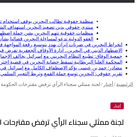
أخبار عاجلة
تويتر
فيسبوك
منظمة حقوقية تطالب البحرين بوقف استخدام ت
منتدى حقوقي يدين تصعيد البحرين استهداف الشيعة وإلغاء أ
منظمات حقوقية تتهم البحرين بشن حملة اضطها
العفو الدولية تدعو لمساءلة البحرين قضائيا ب
انخراط البحرين في ضربات إيران يهدد بتوسيع رقعة المواجهة في
الاضطهاد الديني في البحرين.. إدارة الأوقاف الجعفرية تفرض قيو
جمعية الوفاق: تطبيع النظام البحريني مع إسرائيل يخالف الإجماع
المحكمة العليا البريطانية تسقط حصانة البحرين في قضية اخت
مصادر: حمد بن عيسى يؤكد الاصطفاف الكامل مع إسرائيل في خ
تقرير حقوقي: البحرين توسع حملة القمع وتربط التعبير السلمي ب
الرئيسية
/
أخبار
/
لجنة ممثلي سجناء الرأي ترفض مقترحات الحكومة لإ
أخبار
لجنة ممثلي سجناء الرأي ترفض مقترحات ال