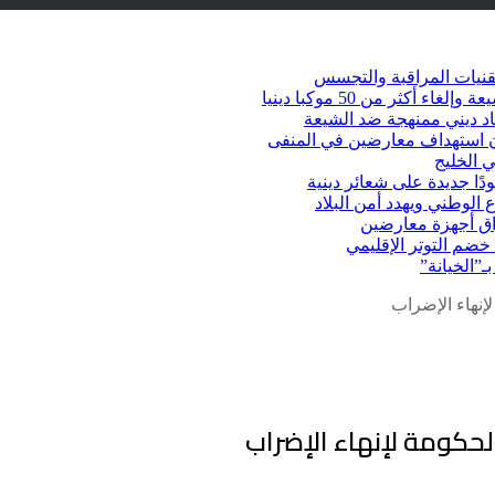
قنيات المراقبة والتجسس
كثر من 50 موكبا دينيا
د ديني ممنهجة ضد الشيعة
شأن استهداف معارضين في المنفى
 الخليج
دًا جديدة على شعائر دينية
 الوطني ويهدد أمن البلاد
راق أجهزة معارضين
ضم التوتر الإقليمي
ـ”الخيانة”
نهاء الإضراب
حكومة لإنهاء الإضراب