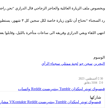
وبخصوص ملف الزيارة العائلية والحاجز الزجاجي قال الدرازي “نحن راجعن
رد السجناء “نحتاج أن تكون زيارة خاصة لكل سجين كل ٣ شهور، يستطيع فيها السجين أن يحتضن أهله، ولكن ما عرضته إدارة السجن علينا كسجناء كان أن يخرج ٤ سجناء من كل مبنى مرة في الشهر لزيارة خاصة”.
انتهى اللقاء وبقي الدرازي وفريقه الى ساعات متأخرة بالليل، وقابلوا ب
الوسوم
البحرين
سجن جو
لجنة ممثلي سجناء الرأي
30 أغسطس، 2023
0
104
3 دقائق
فيسبوك
تويتر
لينكدإن
بينتيريست
واتساب
شاركها
فيسبوك
تويتر
لينكدإن
بينتيريست
مشارك