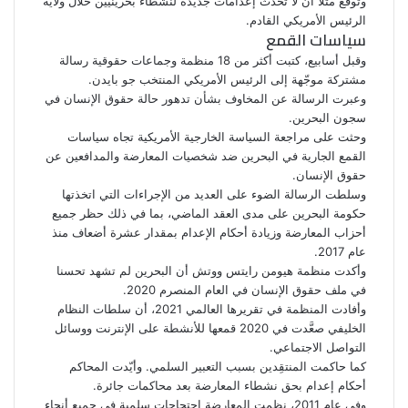
وتوقع مثلا أن لا تحدث إعدامات جديدة لنشطاء بحرينيين خلال ولاية
الرئيس الأمريكي القادم.
سياسات القمع
وقبل أسابيع، كتبت أكثر من 18 منظمة وجماعات حقوقية
رسالة
مشتركة موجّهة إلى الرئيس الأمريكي المنتخب جو بايدن.
وعبرت الرسالة عن المخاوف بشأن تدهور حالة حقوق الإنسان في
سجون البحرين.
وحثت على مراجعة السياسة الخارجية الأمريكية تجاه سياسات
القمع الجارية في البحرين ضد شخصيات المعارضة والمدافعين عن
حقوق الإنسان.
وسلطت الرسالة الضوء على العديد من الإجراءات التي اتخذتها
حكومة البحرين على مدى العقد الماضي، بما في ذلك حظر جميع
أحزاب المعارضة وزيادة أحكام الإعدام بمقدار عشرة أضعاف منذ
عام 2017.
وأكدت منظمة هيومن رايتس ووتش أن البحرين لم تشهد تحسنا
في ملف حقوق الإنسان في العام المنصرم 2020.
وأفادت المنظمة في تقريرها العالمي 2021، أن سلطات النظام
الخليفي صعَّدت في 2020 قمعها للأنشطة على الإنترنت ووسائل
التواصل الاجتماعي.
كما حاكمت المنتقِدين بسبب التعبير السلمي. وأيّدت المحاكم
أحكام إعدام بحق نشطاء المعارضة بعد محاكمات جائرة.
وفي عام 2011، نظمت المعارضة احتجاجات سلمية في جميع أنحاء