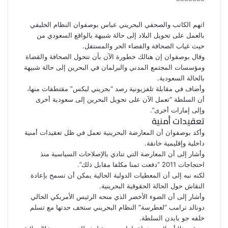
ت
ل
ب
ف
و
ي
ي
ي
ا
و
T
R
ي
ن
ن
ت
u
e
س
اتهم الكاتب والصحفي البحريني عباس بوصفوان النظام الخليفي
ب
ت
ت
ك
d
m
س
بالعمل على تحويل البلاد إلى حالة شبيهة بالواقع السعودي من
ي
ا
و
ر
د
b
d
حيث غياب الصحافة والقضاء الحر والمستقل.
l
i
إ
ر
ك
ب
وقال بوصفوان إن هنالك خطورة الآن بأن تتحول
الصحافة
والقضاة
ي
r
t
ن
ومؤسسات المجتمع المدني والبرلمان في البحرين إلى حالة شبيهة
س
بالحالة السعودية.
ت
وأضاف في مقابلة تلفزيونية رصد “بحريني ليكس” مقتطفات منها،
أن السلطة “تعمل الآن على تحويل البحرين إلى سعودية أخرى
وإلى إمارات أخرى”.
تعقيدات أمنية
وأكد بوصفوان أن المعارضة البحرينية تعمل في ظل تعقيدات أمنية
داخلية وإقليمية خانقة.
وأشار إلى أن المعارضة التي تنادي بالإصلاحات السياسية منذ
احتجاجات 2011 “دفعت ثمنا مكلفا مقابل ذلك”.
لكنه نبه إلى أن المعطيات الدولية الحالية يمكن أن تسمح بإعادة
النقاش حول الحالة الحقوقية البحرينية.
وأشار إلى أن الضوء الأخضر الذي منحه الرئيس الأمريكي الحالي
دونالد ترامب “لغطرسة” النظام البحريني ستخف حدتها مع تسلم
خلفه جو بايدن السلطة.