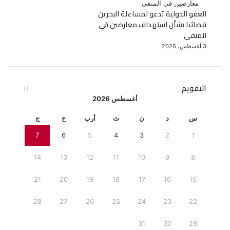
العفو الدولية تدعو لمساءلة البحرين
قضائيا بشأن استهداف معارضين في
المنفى
3 أغسطس، 2026
التقويم
أغسطس 2026
س
د
ن
ث
أرب
خ
ج
7
6
5
4
3
2
1
14
13
12
11
10
9
8
21
20
19
18
17
16
15
28
27
26
25
24
23
22
31
30
29