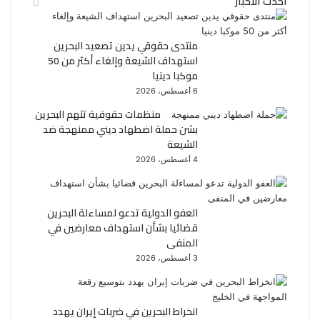
احدث الاخبار
ب
ت
و
ر
منتدى حقوقي يدين تصعيد البحرين
استهداف الشيعة وإلغاء أكثر من 50
ك
موكبا دينيا
6 أغسطس، 2026
منظمات حقوقية تتهم البحرين
بشن حملة اضطهاد ديني ممنهجة ضد
الشيعة
4 أغسطس، 2026
العفو الدولية تدعو لمساءلة البحرين
قضائيا بشأن استهداف معارضين في
المنفى
3 أغسطس، 2026
انخراط البحرين في ضربات إيران يهدد