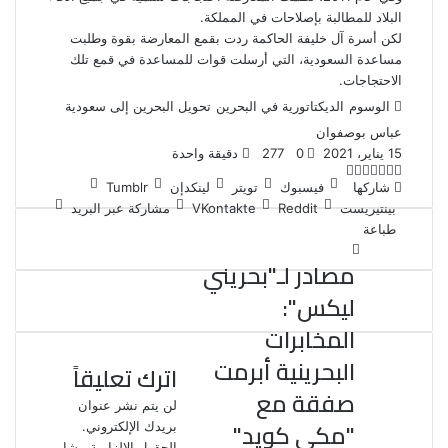
البلاد للمطالبة بإصلاحات في المملكة.
لكن أسرة آل خليفة الحاكمة ردت بقمع المعارضة بقوة وطلبت
مساعدة السعودية، التي أرسلت قوات للمساعدة في قمع تلك
الاحتجاجات.
الوسوم
الديكتاتورية في البحرين
تحويل البحرين إلى سعودية
عباس بوصفوان
15 يناير، 2021
0
277
دقيقة واحدة
ت
ل
ب
ف
و
شاركها
فيسبوك
تويتر
لينكدإن
ي
ي
ي
ا
و
T
R
بينتيريست
مشاركة عبر البريد
ي
ن
ن
ت
u
e
س
طباعة
ب
ت
ت
ك
d
m
س
ي
ا
و
ر
د
b
d
مصادر لـ"بحريني
l
i
إ
ر
ك
ب
ليكس":
ي
r
t
ن
س
المخابرات
ت
البحرينية أبرمت
اترك تعليقاً
صفقة مع
لن يتم نشر عنوان
"مكي كويد"
بريدك الإلكتروني.
الحقول الإلزامية مشار