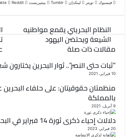
س
ي
ن
u
فيسبوك
ن
e
ت
تويتر
لينكدإن
بينتيريست
ب
ت
ك
m
ت
d
س
و
ر
د
b
ي
d
ا
ك
إ
l
ر
i
ب
النظام البحريني يقمع مواطنيه
ا
ن
r
ي
t
س
الشيعة ويحتضن اليهود
ت
ت
مقالات ذات صلة
ع
“ثبات حتى النصر”.. ثوار البحرين يختارون شعار الذ
10 فبراير، 2021
منظمتان حقوقيتان: على حلفاء البحرين ع
بالمملكة
9 أبريل، 2021
دلالات إحياء ذكرى ثورة 14 فبراير في البحرين
20 فبراير، 2023