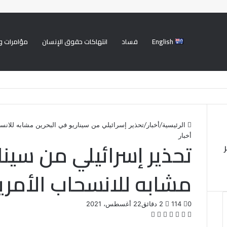
English
فساد
انتهاكات حقوق الإنسان
مؤامرات و
الرئيسية
/
أخبار
/
تحذير إسرائيلي من سيناريو في البحرين مشابه للانس
أخبار
تحذير إسرائيلي من سينا
مشابه للانسحاب الأمر
0
114
2 دقائق
22 أغسطس، 2021
ف
ت
ل
ب
و
ي
و
ي
T
ي
R
ا