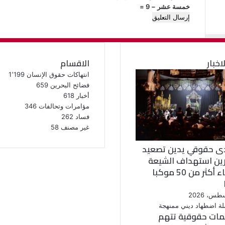
خمسة عشر − 9 =
لاخبار
الاقسام
انتهاكات حقوق الإنسان
1٬199
فضائح البحرين
659
أخبار
618
مؤامرات وتحالفات
346
فساد
262
غير مصنف
58
ى حقوقي يدين تصعيد
رين استهداف الشيعة
وإلغاء أكثر من 50 موكبا
ات حقوقية تتهم