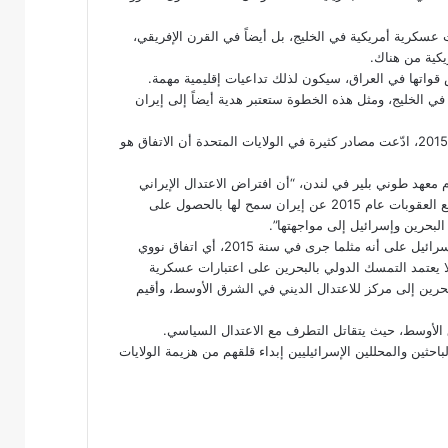
عسكرية أمريكية في الخليج، بل أيضاً في القرن الإفريقي،
يكية من هناك.
يص قواتها في العراق، سيكون لذلك
تداعيات
إقليمية مهمة.
ي الخليج، ومثل هذه الخطوة ستعتبر هدية أيضاً إلى إيران
وينوّه غولد أنه عند الانتهاء من التوصل إلى الاتفاق النووي الإيراني عام 2015، ادّعت مصادر كثيرة في الولايات المتحدة أن الاتفاق هو
 معهد طوني بلير في لندن، “أن افتراض الاعتدال الإيراني
كان كذبة. فعلياً ارتفع عدد الميليشيات الإيرانية في الشرق الأوسط. ورفْع العقوبات عام 2015 عن إيران سمح لها بالحصول على
لبحرين وإسرائيل إلى مواجهتها”.
ويوضح غولد أن نائب الوزير آل خليفة شدد في كلامه خلال زيارته إلى إسرائيل على أنه مثلما جرى في سنة 2015، أي اتفاق نووي
ا يعتمد التمسك الدولي بالبحرين على اعتبارات عسكرية
حرين إلى مركز للاعتدال الديني في الشرق الأوسط، وأقيم
 الأوسط، حيث يتقاتل التطرف مع الاعتدال السياسي.
حثين والمحللين الإسرائيليين إبداء قلقهم من هزيمة الولايات