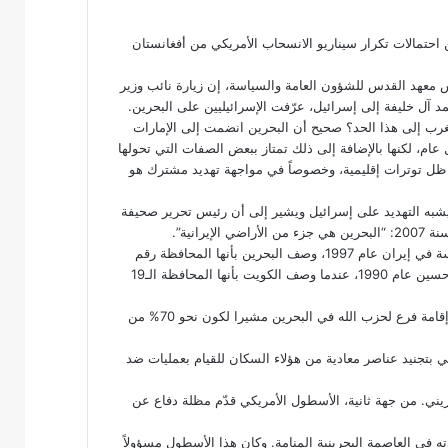
تمالات تكرار سيناريو الانسحاب الأمريكي من أفغانستان
س معهد القدس للشؤون العامة والسياسة، إن زيارة نائب وزير
د آل خليفة إلى إسرائيل، عرّفت الإسرائيليين على البحرين.
الغرب إلى هذا الحد؟ صحيح أن البحرين انضمت إلى الإمارات
ام، لكنها بالإضافة إلى ذلك تمتاز ببعض الصفات التي تحولها
ي ظل توترات إقليمية، وخصوصاً في مواجهة تهديد مشترك هو
ما يشبه التهديد على إسرائيل ويشير إلى أن رئيس تحرير صحيفة
انية”.
كما يقول غولد، إن علي أكبر نوري، مستشار خامنئي، الذي ترشح للرئاسة في إيران عام 1997، وصف البحرين بأنها المحافظة رقم
14 من إيران. معتبرا أن هذا الأمر يذكّر بخطاب الرئيس العراقي صدام حسين عام 1990، عندما وصف الكويت بأنها المحافظة الـ19
وادعى غولد أن ثمة تهديدا آخر يتعلق بالرغبة الإيرانية في التوسع، وهو إقامة فرع لحزب الله في البحرين مشيرا لكون نحو 70% من
 بتجنيد عناصر معادية من هؤلاء السكان للقيام بعمليات ضد
الأسطول
الأمريكي قدّم مظلة دفاع عن
يادته في العاصمة البحرينية المنامة. وكان هذا الأسطول مسؤولاً