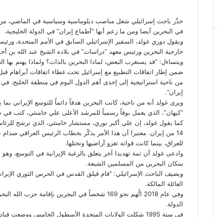
س
ي
ن
u
ن
e
ت
ب
ت
ك
m
ت
d
س
حذّر باحث إسرائيلي شغل مناصب دبلوماسية وسياسية في الماضي، من اح
و
ر
د
b
ي
d
ا
في البحرين أيضا ومن ما زعم أنها “أطماع إيران” في الدولة الخليجية.
ك
إ
l
ر
i
ب
ويقول دوري غولد، السفير الإسرائيلي السابق في الأمم المتحدة، ورئي
ن
r
ي
t
خارجية البحرين ورئيس معهد “دراسات” في بلاده الشيخ عبد الله بن أحم
س
ويتساءل: “قد يستغرب البعض، لماذا البحرين بالذات؟ ولماذا يهتم بها 
ت
ضمن إطار اتفاقات التطبيع مع إسرائيل تحت غطاء اتفاقات أبراهام قبل ع
من ناحية استراتيجية إلى إحدى أهم الدول اليوم في منطقة الخليج، ف
إيران”.
ويرى غولد أنه من ناحية، كانت البحرين هدفاً دائماً للتوسع الإيراني ب
“كيهان”، الذي يعمل بوقاً رسمياً للمرشد الأعلى علي خامنئي، كتب في سنة 2007: “البحرين هي جزء من الأراضي الإير
للعراق، بينما كانت قواته تغزو أراضيها وتحتلها.
سكان البحرين من المسلمين الشيعة.
ويضيف الباحث الإسرائيلي: “قام فيلق القدس في الحرس الثوري الإيراني
العائلة المالكة.
وفي عام 2018 اتُّهم نحو 169 شخصاً في البحرين بإقامة حزب الله البحريني. من جهة ثانية،
الدولة.
في سنة 1995 شكلت الولايات المتحدة الأسطول الخامس ووضعت ق