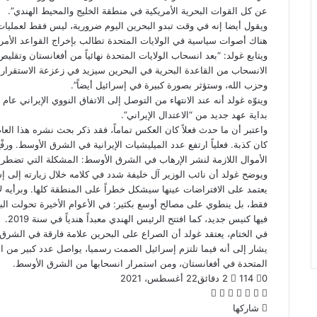
عن كل القوات البحرية الأمريكية في منطقة الخليج والمحيط الهندي”.
ويقول أيضا إنه في وقت تبدو البحرين اليوم ضرورية، ليس فقط لعمليات 
هناك أصوات سياسية في الولايات المتحدة تطالب بإخراج القواعد الأمر
ويتابع غولد: “بعد انسحاب الولايات المتحدة نهائياً من أفغانستان وتقل
الانسحاب من القاعدة البحرية في البحرين سيزيد في زعزعة الاستقرار ف
وحزب الله، وستؤثر بصورة كبيرة في إسرائيل أيضاً”.
بداية عهد جديد من “الاعتدال الإيراني”.
واعتبر أن ما حدث فعلاً كان العكس تماماً، فقد ذكر بحث نشره هذا العام
الأموال اللازمة لنشر الإرهاب في الشرق الأوسط: المشكلة التي تضطر ا
يعتمد على الافتراضات عينها سيشكل خطراً على المنطقة كلها. وبرأيه ل
فقط، بل ينطوي على مصالح أوسع بكثير: في الأعوام الأخيرة تحولت الب
فيها كنيس جديد، كما افتتح الرئيس الهندي معبداً هندياً في سنة 2019.
في الختام، يعتقد غولد أن الصراع على البحرين علامة فارقة في الشرق
يشار إلى أنه فيما تلتزم إسرائيل الصمت رسميا، يواصل عدد كبير من البا
المتحدة في أفغانستان، ومن استمرار انسحابها من الشرق الأوسط.
0
114
2 دقائق
22 أغسطس، 2021
ف
ت
ل
ب
و
ي
و
ي
شاركها
T
ي
R
ا