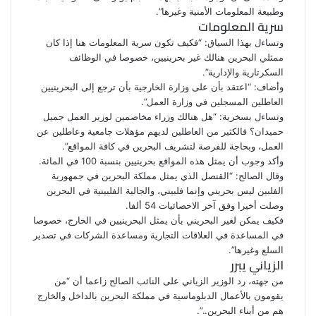
وطبيعة المعلومات الأمنية وغيرها”.
سرية المعلومات
وتساءل بهذا السياق: “فكيف تكون سرية المعلومات هنا إذا كان
ممثلي البحرين هنالك غير بحرينيين، خصوصا في الوظائف
السكرتارية والإدارية”.
وأضاف: “اعتقد بأن على وزارة الخارجية بأن ترجع إلى البحرينيين
العاطلين المسجلين في وزارة العمل”.
وتساءل بسخرية: “هل هنالك وزراء مخاصمين لوزير العمل جميل
حميدان؟ فالكثير من العاطلين لديهم مؤهلات جامعية وعاطلين عن
العمل، وبحاجة للفرصة لتشريف البحرين في كافة المواقع”.
وأكد وجوب أن يمثل هذه المواقع بحرينيين بنسبة 100 في المائة.
وقال الصالح: “القنصل الذي يمثل مملكة البحرين في جمهورية
الفلبين ليس بحريني وإنما فلبيني، والجالية الفلبينية في البحرين
وصلت أخيرا وفق آخر الاحصائيات 54 ألفا.
فكيف يمكن لغير البحريني بأن يمثل البحرينيين في الخارج، خصوصا
في المساعدة في العلاقات التجارية ومساعدة الشركات في تصدير
السلع وغيرها”.
الزياني يبرر
من جهته، رد الوزير الزياني على النائب الصالح زاعما أن “من
يقومون بالأعمال الدبلوماسية في مملكة البحرين بالداخل والخارج
هم من أبناء البحرين..”.