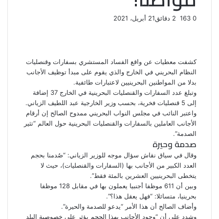
0
163
2 دقائق
21 أبريل، 2021
ف
ت
ل
ب
و
ي
و
ي
T
ي
ا
R
ي
س
ن
u
ن
ت
e
ب
ت
ك
ت
m
d
س
كشفت معطيات عن واقع الفساد المستشري بسفارات وقنصليات
و
ر
د
b
ي
ا
d
النظام البحريني في الخارج والذي يقوم على مبدأ توظيف الأجانب
ك
إ
l
ر
i
ب
بدلا من المواطنين البحرينيين لاعتبارات طائفية.
r
ن
ي
t
وتبلغ عدد السفارات والقنصليات البحرينية في الخارج 37 إضافة
س
إلى 5 قنصليات فخرية، بحسب وزير الخارجية عبد اللطيف الزياني.
ت
واعتبر النائب في مجلس النواب البحريني ممدوح الصالح إن أرقام
الأجانب العاملين بالسفارات والقنصليات البحرينية حول العالم “تثير
الصدمة”.
صدمة وحيرة
وقال في سياق نقاش سؤال موجه للوزير الزياني: “صُدمنا بحجم
العدد الكبير من الأجانب بها (السفارات والقنصليات)، حيث لا
يتخطى البحرينيين العشرين بالمئة فقط”.
وبين أن 611 موظفا أجنبيا يعملون بها في مقابل 128 موظفا
بحرينيا، متسائلا: “فهل يعقل هذا؟”.
وأضاف الصالح أن هذا الأمر “يدعو للصدمة والحيرة”.
وشدد على أن “وجود الأجانب بهذا الحجم يؤثر على خصوصية البلد