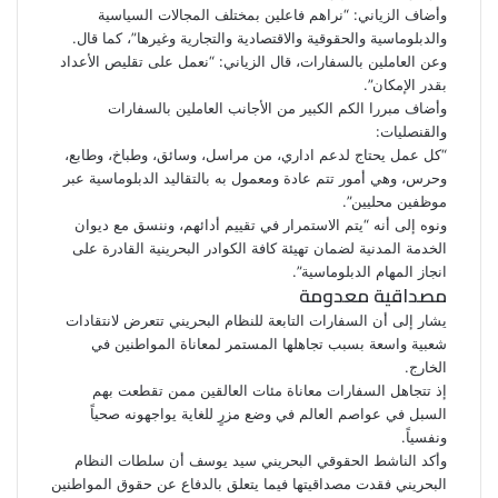
وأضاف الزياني: “نراهم فاعلين بمختلف المجالات السياسية
والدبلوماسية والحقوقية والاقتصادية والتجارية وغيرها”، كما قال.
وعن العاملين بالسفارات، قال الزياني: “نعمل على تقليص الأعداد
بقدر الإمكان”.
وأضاف مبررا الكم الكبير من الأجانب العاملين بالسفارات
والقنصليات:
“كل عمل يحتاج لدعم اداري، من مراسل، وسائق، وطباخ، وطابع،
وحرس، وهي أمور تتم عادة ومعمول به بالتقاليد الدبلوماسية عبر
موظفين محليين”.
ونوه إلى أنه “يتم الاستمرار في تقييم أدائهم، وننسق مع ديوان
الخدمة المدنية لضمان تهيئة كافة الكوادر البحرينية القادرة على
انجاز المهام الدبلوماسية”.
مصداقية معدومة
يشار إلى أن السفارات التابعة للنظام البحريني تتعرض لانتقادات
شعبية واسعة بسبب تجاهلها المستمر لمعاناة المواطنين في
الخارج.
إذ تتجاهل السفارات معاناة مئات العالقين ممن تقطعت بهم
السبل في عواصم العالم في وضع مزرٍ للغاية يواجهونه صحياً
ونفسياً.
وأكد الناشط الحقوقي البحريني سيد يوسف أن سلطات النظام
البحريني فقدت
مصداقيتها
فيما يتعلق بالدفاع عن حقوق المواطنين