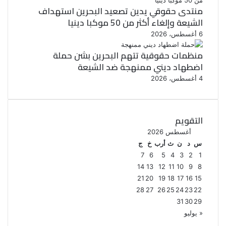
منتدى حقوقي يدين تصعيد البحرين استهداف
الشيعة وإلغاء أكثر من 50 موكبا دينيا
6 أغسطس، 2026
منظمات حقوقية تتهم البحرين بشن حملة
اضطهاد ديني ممنهجة ضد الشيعة
4 أغسطس، 2026
التقويم
أغسطس 2026
س
د
ن
ث
أرب
خ
ج
7
6
5
4
3
2
1
14
13
12
11
10
9
8
21
20
19
18
17
16
15
28
27
26
25
24
23
22
31
30
29
« يوليو