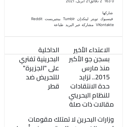
0
163
2 دقائق
21 أبريل، 2021
ف
ت
ل
ب
و
ي
و
ي
T
ي
ا
R
شاركها
ي
س
ن
u
ن
ت
e
فيسبوك
تويتر
لينكدإن
بينتيريست
ب
ت
ك
ت
m
d
س
مشاركة عبر البريد
طباعة
و
ر
د
b
ي
ا
d
ك
إ
l
ر
i
ب
r
ن
ي
t
الاعتداء الأخير
الداخلية
س
ت
بسجن جو الأكبر
البحرينية تفتري
منذ مارس
على "الجزيرة"
2015.. تزايد
للتحريض ضد
حدة الانتقادات
قطر
للنظام البحريني
مقالات ذات صلة
وزارات البحرين لا تمتلك مقومات