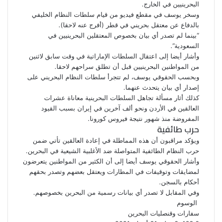
البحرينيين في الخارج.
وسخر يوسف في مقطع فيديو من قيام سلطات النظام الخليفي
بالدفاع عن معتقل بحريني في قطر (أفرج عنه لاحقا).
“بينما لم تصدر أي بيان بخصوص المعتقلين البحرينيين في
السعودية”.
وأشار أيضا إلى اعتقال السلطات الإماراتية في وقت سابق لاثنين
من المواطنين البحرينيين قبل أن تطلق سراحهم لاحقا.
وبحسب الحقوقي يوسف، لم تتجرأ سلطات النظام البحريني على
إصدار أي بيان يتحدث عنهما.
كذلك أثار مسألة تجاهل السلطات البحرينية معاناة عشرات
العالقين
في الأردن ونحو ألف آخرين في إيران بسبب القيود
المفروضة منذ شهور نتيجة فيروس كورونا.
حرب طائفية
ويؤكد مراقبون أن هذه المماطلة في إعادة العالقين تأتي ضمن
حرب النظام الطائفية المتواصلة ضد الأغلبية الشيعية في البحرين.
وأشار الحقوقي يوسف أيضا إلى أن الكثير من المواطنين يتعرضون
لمضايقات وتوقيفات في المطارات ويعتقل بعضهم وتصدر بحقهم
أحكام بالسجن.
وفي المقابل لا تصدر أي بيانات رسمية من البحرين بخصوصهم.
الوسوم
سفارات وقنصليات البحرين