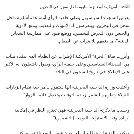
ي
و
ي
T
ي
R
ا
س
ي
ن
u
ن
e
ت
ب
ت
ك
m
ت
d
س
يعيش السجناء السياسيون وعلى خلفية الرأي أوضاعا مأساوية داخل
و
ر
د
b
ي
d
ا
سجن في البحرين، ويتعرضون لـ”الانتهاك والتعذيب ومنع الأدوية،
ك
إ
l
ر
i
ب
والحبس دون التعرض للشمس، ووضع قيود على ممارسة الشعائر
ن
r
ي
t
س
الدينية”، ما دفعهم للإضراب عن الطعام.
ت
وأبرزت قناة “الحرة” الأمريكية الإضراب عن الطعام الذي ينفذه مئات
من السجناء السياسيين وعلى خلفية الرأي، ويقول ناشطون إنه الأكبر
على الإطلاق في تاريخ السجون في البلاد.
وأعلنت وزارة الداخلية البحرينية أنها ستقوم بـ”مراجعة نظام الزيارات
للنزلاء وتطويره ليشمل زيادة التوقيت وتعديل قائمة الزوار”.
وحسب ما ذكرته الداخلية البحرينية فهي تعتزم النظر في إمكانية
“زيادة وقت الاستراحة اليومية (التشمس)”.
وذكرت القناة أن هذا البيان لم يهدئ غضب السجناء في مركز