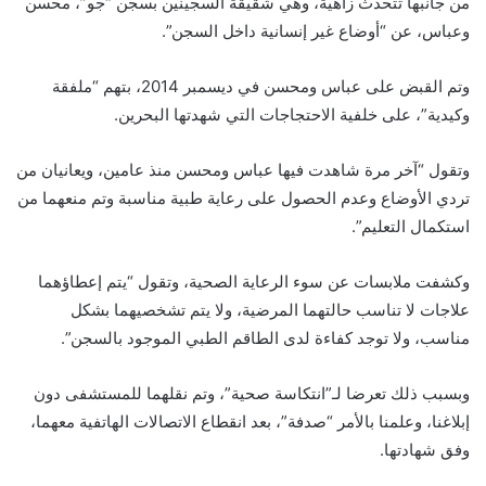
من جانبها تتحدث زاهية، وهي شقيقة السجينين بسجن “جو”، محسن
وعباس، عن “أوضاع غير إنسانية داخل السجن”.
وتم القبض على عباس ومحسن في ديسمبر 2014، بتهم “ملفقة
وكيدية”، على خلفية الاحتجاجات التي شهدتها البحرين.
وتقول “آخر مرة شاهدت فيها عباس ومحسن منذ عامين، ويعانيان من
تردي الأوضاع وعدم الحصول على رعاية طبية مناسبة وتم منعهما من
استكمال التعليم”.
وكشفت ملابسات عن سوء الرعاية الصحية، وتقول “يتم إعطاؤهما
علاجات لا تناسب حالتهما المرضية، ولا يتم تشخصيهما بشكل
مناسب، ولا توجد كفاءة لدى الطاقم الطبي الموجود بالسجن”.
وبسبب ذلك تعرضا لـ”انتكاسة صحية”، وتم نقلهما للمستشفى دون
إبلاغنا، وعلمنا بالأمر “صدفة”، بعد انقطاع الاتصالات الهاتفية معهما،
وفق شهادتها.