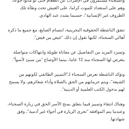
والسجناء مستمرون في الإضراب عن الطعام حتى لو ماتوا جوعا،
وهم على استعداد للموت كراما، على العيش تحت وطأة تلك
الظروف غير الإنسانية”، حسبما يشدد عبد الهادي.
تتفق الناشطة الحقوقية البحرينية، ابتسام الصايغ، مع جميع ما ذكره
أهالي السجناء، لكنها تقول إن ذلك “غيض من فيض”.
وتسرد المزيد من التفاصيل عن معاناة طويلة وانتهاكات متواصلة
يتعرض لها السجناء منذ 12 عاما، بينما الأوضاع “من سيئ لأسوأ”.
وتؤكد الناشطة تعرض السجناء لـ”التمييز الطائفي لكونهم من
الشيعة”، ويتم حرمانهم من الحق بالصلاة وأداء شعائرهم، ولا يسمح
لهم بدخول الكتب العلمية أو الدينية”.
وهناك انتقاء وتمييز فيما يتعلق بمنح الأسر الحق في زيارة السجناء،
وعندما يتم الموافقة “تجرى الزيارة في أجواء غير آدمية”، وفق
شهادتها.