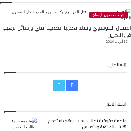
انتهاكات حقوق الإنسان
اعتقال الموسوي وقتله تعذيبا: تصعيد أمني ورسائل ترهيب
في البحرين
6 أبريل، 2026
تابعنا على
ف
ت
ي
و
احدث الاخبار
س
ي
منظمة حقوقية تطالب البحرين بوقف استخدام
ب
ت
تقنيات المراقبة والتجسس