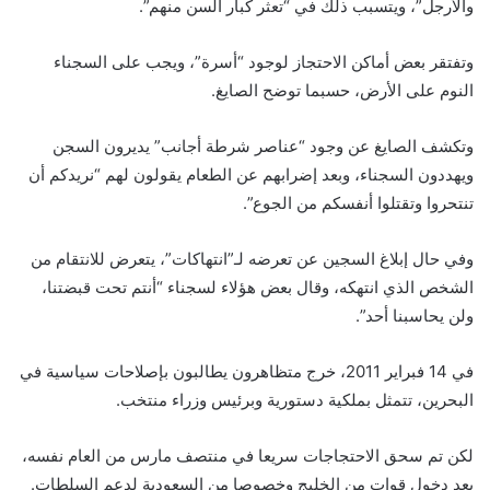
والأرجل”، ويتسبب ذلك في “تعثر كبار السن منهم”.
وتفتقر بعض أماكن الاحتجاز لوجود “أسرة”، ويجب على السجناء
النوم على الأرض، حسبما توضح الصايغ.
وتكشف الصايغ عن وجود “عناصر شرطة أجانب” يديرون السجن
ويهددون السجناء، وبعد إضرابهم عن الطعام يقولون لهم “نريدكم أن
تنتحروا وتقتلوا أنفسكم من الجوع”.
وفي حال إبلاغ السجين عن تعرضه لـ”انتهاكات”، يتعرض للانتقام من
الشخص الذي انتهكه، وقال بعض هؤلاء لسجناء “أنتم تحت قبضتنا،
ولن يحاسبنا أحد”.
في 14 فبراير 2011، خرج متظاهرون يطالبون بإصلاحات سياسية في
البحرين، تتمثل بملكية دستورية وبرئيس وزراء منتخب.
لكن تم سحق الاحتجاجات سريعا في منتصف مارس من العام نفسه،
بعد دخول قوات من الخليج وخصوصا من السعودية لدعم السلطات.