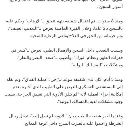
أسوار السجن”.
ومنذ 8 سنوات، تم اعتقال شقيقه بتهم تتعلق بـ”الإرهاب” وحكم عليه
بالسجن 25 عاما، وخلال الفترة الماضية تعرض لـ”التعذيب العنيف”،
وتم حرمانه من الحق في العلاج وتلقي الرعاية الصحية.
وبسبب التعذيب داخل السجن والإهمال الطبي، تعرض لـ”كسر في
فقرات الظهر وعظام الورك”، وأصيب بـ”ضعف البصر والنظر”،
ومشكلات بـ”المسالك البولية”.
ومنذ 5 أيام، كان لدى شقيقه موعد لـ”إجراء عملية الفتاق”، وتم نقله
إلى المستشفى العسكري للعرض على الطبيب الذي أخبره بعدم
إمكانية إجراء العملية لأنه “لم يتلق الأدوية التي تسبق الجراحة، بسبب
وجود مشكلات لديه بالمسالك البولية”.
وعندما أخبر شقيقه الطبيب بأن “الأدوية لم تصل إليه”، تدخل رجال
الشرطة واعتدوا عليه بالضرب المبرح داخل غرفة المعالج.