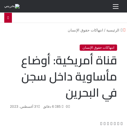
القائمة
إ
الرئيسية
/
انتهاكات حقوق الإنسان
غ
ل
ا
انتهاكات حقوق الإنسان
قناة أمريكية: أوضاع
ق
مأساوية داخل سجن
في البحرين
0
85
6 دقائق
31 أغسطس، 2023
ف
ت
ل
ب
و