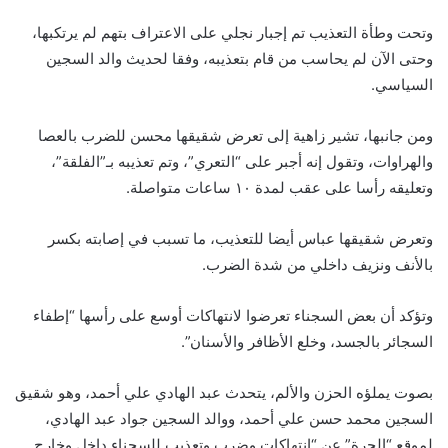
وتحت وطأة التعذيب تم إجبار نجلي على الاعتراف بتهم لم يرتكبها،
وحتى الآن لم يحاسب من قام بتعذيبه، وفقا لحديث والد السجين
السياسي.
ومن جانبها، تشير زاهية إلى تعرض شقيقها محسن للضرب بالعصا
والهراوات، وتقول إنه أجبر على “التعري”، وتم تعذيبه بـ”الفلقة”،
وتعليقه رأسا على عقب لمدة ١٠ ساعات متواصلة.
وتعرض شقيقها عباس أيضا للتعذيب، ما تسبب في إصابته بكسر
بالأنف ونزيف داخلي من شدة الضرب.
وتؤكد أن بعض السجناء تعرضوا لانتهاكات أوسع على رأسها “إطفاء
السجائر بالجسد، وخلع الأظافر والأسنان”.
بصوت يملؤه الحزن والألم، يتحدث عبد الهادي علي أحمد، وهو شقيق
السجين محمد حسن علي أحمد، ووالد السجين جواد عبد الهادي،
لموقع “الحرة” عن “انتهاكات وضرب وتعذيب للسجناء داخل وخارج