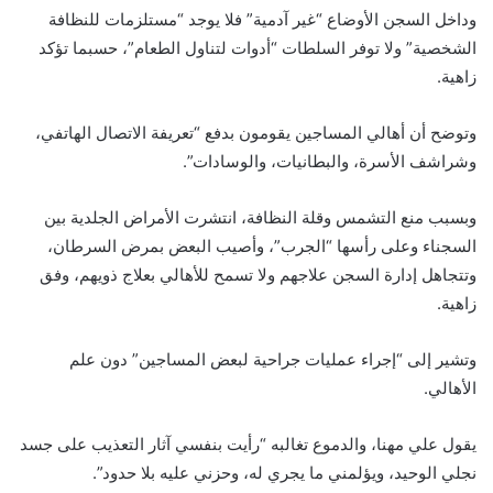
وداخل السجن الأوضاع “غير آدمية” فلا يوجد “مستلزمات للنظافة
الشخصية” ولا توفر السلطات “أدوات لتناول الطعام”، حسبما تؤكد
زاهية.
وتوضح أن أهالي المساجين يقومون بدفع “تعريفة الاتصال الهاتفي،
وشراشف الأسرة، والبطانيات، والوسادات”.
وبسبب منع التشمس وقلة النظافة، انتشرت الأمراض الجلدية بين
السجناء وعلى رأسها “الجرب”، وأصيب البعض بمرض السرطان،
وتتجاهل إدارة السجن علاجهم ولا تسمح للأهالي بعلاج ذويهم، وفق
زاهية.
وتشير إلى “إجراء عمليات جراحية لبعض المساجين” دون علم
الأهالي.
يقول علي مهنا، والدموع تغالبه “رأيت بنفسي آثار التعذيب على جسد
نجلي الوحيد، ويؤلمني ما يجري له، وحزني عليه بلا حدود”.