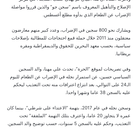
الإصلاح والتأهيل المعروف باسم “سجن جو” والذين قرروا مواصلة
الإضراب عن الطعام الذي بدأوه مطلع أغسطس.
ويشارك نحو 800 سجين في الإضراب، وعدد كبير منهم معارضون
معتقلون منذ 2011 خلال حملة قمع احتجاجات للمطالبة بإصلاحات
سياسية، بحسب معهد البحرين للحقوق والديمقراطية ومقره
بريطانيا.
وفي تصريحات لموقع “الحرة”، تحدث علي مهنا، والد السجين
السياسي حسين، عن استمرار نجله في الإضراب عن الطعام لليوم
الـ24 على التوالي، بعد انتزاع اعترافات منه تحت التعذيب ليحكم
عليه بالسجن 38 عاما وشهرا واحدا.
وسجن نجله في عام 2017، بتهمة “الاعتداء على شرطي”، بينما كان
عمره لا يتجاوز 20 عاما، واعترف بتلك التهمة “الملفقة” تحت
التعذيب، وحكم عليه بالسجن 5 سنوات، حسب توضيح والد السجين.