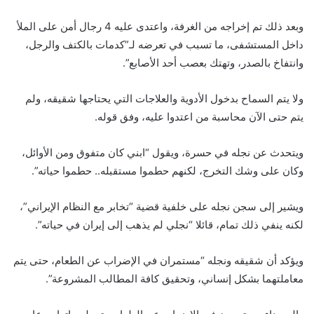
وبعد ذلك تم إخراجه من الغرفة، واعتدى عليه 4 رجال أمن على الملأ
داخل المستشفى، ما تسبب في تعرضه لـ”كدمات بالكتف والرجل،
وانتفاخ بالصدر، وتهتك بعصب أحد الأصابع”.
ولا يتم السماح بدخول الأدوية والعلاجات التي يحتاجها شقيقه، ولم
يتم حتى الآن محاسبة من اعتدوا عليه، وفق قوله.
ويتحدث عن نجله في حسرة، ويقول “ابني كان متفوق ومن الأوائل،
وكان على وشك التخرج، لكنهم حطموا مستقبله.. حطموا حياته”.
ويشير إلى سجن نجله على خلفية قضية “تخابر مع النظام الإيراني”،
لكنه ينفي ذلك تمام، قائلا “نجلي لم يذهب إلى إيران في حياته”.
ويؤكد أن شقيقه ونجله “مستمران في الإضراب عن الطعام، حتى يتم
معاملتهما بشكل إنساني، وتحقيق كافة المطالب المشروعة”.