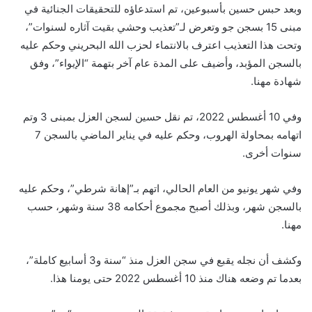
وبعد حبس حسين بأسبوعين، تم استدعاؤه للتحقيقات الجنائية في
مبنى 15 بسجن جو وتعرض لـ”تعذيب وحشي بقيت آثاره لسنوات”،
وتحت هذا التعذيب اعترف بالانتماء لحزب الله البحريني وحكم عليه
بالسجن المؤبد، وأضيف على المدة عام آخر بتهمة “الإيواء”، وفق
شهادة مهنا.
وفي 10 أغسطس 2022، تم نقل حسين لسجن العزل بمبنى 3 وتم
اتهامه بمحاولة الهروب، وحكم عليه في يناير الماضي بالسجن 7
سنوات أخرى.
وفي شهر يونيو من العام الحالي، اتهم بـ”إهانة شرطي”، وحكم عليه
بالسجن شهر، وبذلك أصبح مجموع أحكامه 38 سنة وشهر، حسب
مهنا.
وكشف أن نجله يقبع في سجن العزل منذ “سنة و3 أسابيع كاملة”،
بعدما تم وضعه هناك منذ 10 أغسطس 2022 حتى يومنا هذا.