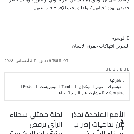
حقيقي يهدد “حياتهم”، ولذلك يجب الإفراج فورا عنهم.
الوسوم
البحرين
انتهاكات حقوق الإنسان
0
85
6 دقائق
31 أغسطس، 2023
ف
ت
ل
ب
و
ي
و
ي
T
ي
R
ا
شاركها
س
ي
ن
u
ن
e
ت
فيسبوك
تويتر
لينكدإن
بينتيريست
ب
ت
ك
m
ت
d
س
مشاركة عبر البريد
طباعة
و
ر
د
b
ي
d
ا
ك
إ
l
ر
i
ب
ن
r
ي
t
الأمم المتحدة تحذر
لجنة ممثلي سجناء
م
س
ق
ت
من تداعيات إضراب
الرأي ترفض
ا
سجناء الرأي في
مقترحات الحكومة