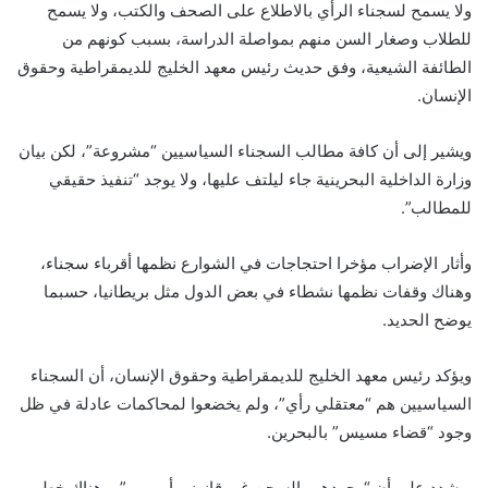
ولا يسمح لسجناء الرأي بالاطلاع على الصحف والكتب، ولا يسمح
للطلاب وصغار السن منهم بمواصلة الدراسة، بسبب كونهم من
الطائفة الشيعية، وفق حديث رئيس معهد الخليج للديمقراطية وحقوق
الإنسان.
ويشير إلى أن كافة مطالب
السجناء السياسيين
“مشروعة”، لكن بيان
وزارة الداخلية البحرينية جاء ليلتف عليها، ولا يوجد “تنفيذ حقيقي
للمطالب”.
وأثار الإضراب مؤخرا احتجاجات في الشوارع نظمها أقرباء سجناء،
وهناك وقفات نظمها نشطاء في بعض الدول مثل بريطانيا، حسبما
يوضح الحديد.
ويؤكد رئيس معهد الخليج للديمقراطية وحقوق الإنسان، أن السجناء
السياسيين هم “معتقلي رأي”، ولم يخضعوا لمحاكمات عادلة في ظل
وجود “قضاء مسيس” بالبحرين.
ويشدد على أن “وجودهم بالسجن غير قانوني أو مبرر”، وهناك خطر