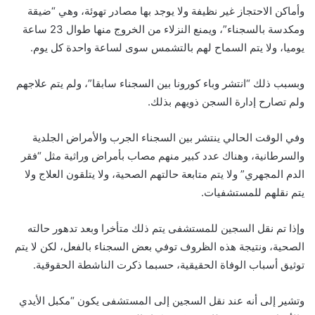
وأماكن الاحتجاز غير نظيفة ولا يوجد بها مصادر تهوئة، وهي “ضيقة
ومكدسة بالسجناء”، ويمنع النزلاء من الخروج منها طوال 23 ساعة
يوميا، ولا يتم السماح لهم بالتشمس سوى لساعة واحدة كل يوم.
وبسبب ذلك “انتشر وباء كورونا بين السجناء سابقا”، ولم يتم علاجهم
ولم تصارح إدارة السجن ذويهم بذلك.
وفي الوقت الحالي ينتشر بين السجناء الجرب والأمراض الجلدية
والسرطانية، وهناك عدد كبير منهم مصاب بأمراض وراثية مثل “فقر
الدم المجهري” ولا يتم متابعة حالتهم الصحية، ولا يتلقون العلاج ولا
يتم نقلهم للمستشفيات.
وإذا تم نقل السجين للمستشفى يتم ذلك متأخرا وبعد تدهور حالته
الصحية، ونتيجة هذه الظروف توفي بعض السجناء بالفعل، لكن لا يتم
توثيق أسباب الوفاة الحقيقية، حسبما ذكرت الناشطة الحقوقية.
وتشير إلى أنه عند نقل السجين إلى المستشفى يكون “مكبل الأيدي