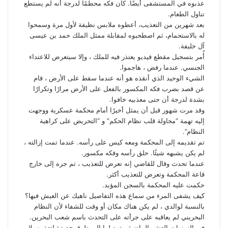
عذبوه في المستشفى أيضًا. كان فكه محطمًا لدرجة أنه لم يستطع
تناول الطعام.
بعد شهرين من التعذيب، أعطوه ملابس نظيفة لأول مرة وسمحوا
له بالاستحمام، ثم اصطحبوه لمقابلة ممثل الملك حمد بن عيسى
آل خليفة.
أُمر بتسجيل مقطع فيديو يعتذر فيه للملك ، وإلا سيتعرض للاعتداء
الجنسي. عندما رفض ، هاجموا.
الشيء الوحيد الذي أنقذه هو أنه عندما سقط على الأرض ، قام
عن قصد بضرب فكه المكسور بالفعل على الأرض مرارًا وتكرارًا
بشدة لدرجة أن حتى معذبيه خافوا.
وقد مرت شهور قبل أن يمثل أخيرًا أمام محكمة عسكرية ووجهت
إليه تهمة “محاولة قلب نظام الحكم” و “التحريض على كراهية
النظام”.
تم تقديمه إلى المحكمة ومعه كيس على رأسه. عندما تمت إزالته ،
لم يكن يشبهه شيئًا. حلق رأسه وفكه مكسور.
عندما تحدث وقال للقاضي إنه تعرض للتعذيب ، تم جره إلى خارج
قاعة المحكمة وتعرض للتعذيب أكثر.
حكمت عليه المحكمة بالسجن المؤبد.
كيف يشفى المرء من سماع هذه التفاصيل ناهيك عن العيش فيها؟
بالنسبة لوالدي ، لم يكن هناك مكان أو وقت للشفاء لأن النظام
البحريني لم يعاقبه على جرأته على التحدث باسم شعب البحرين.
في السنوات العشر الماضية ، توصلوا إلى طرق جديدة لتعذيبه. لا