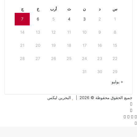
س
د
ن
ث
أرب
خ
ج
7
6
5
4
3
2
1
14
13
12
11
10
9
8
21
20
19
18
17
16
15
28
27
26
25
24
23
22
31
30
29
« يوليو
جميع الحقوق محفوظة © 2026 |
البحرين ليكس
فيسبوك
تويتر
تويتر
فيسبوك
واتساب
تيلقرام
زر
الذهاب
إلى