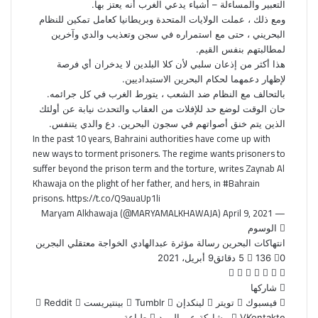
التعبير والمساءلة – أشياء يدعي الغرب أنه يعتز بها.
ومع ذلك ، عملت الولايات المتحدة وبريطانيا كعامل تمكين للنظام
البحريني ، حتى مع استمراره في سجن وتعذيب والدي وآخرين
لمطالبتهم بنفس القيم.
هذا أكثر من إذعان سلبي لأن كلا البلدين لا يدخران أي فرصة
لإظهار دعمهما لحكام البحرين الاستبداديين.
بالتحالف مع النظام ضد الشعب ، يتورط الغرب في كل جرائمه.
حان الوقت لوضع حد للإفلات من العقاب والتحدث نيابة عن أولئك
الذين يتم خنق أصواتهم في سجون البحرين. دع والدي يتنفس.
In the past 10 years, Bahraini authorities have come up with
new ways to torment prisoners. The regime wants prisoners to
suffer beyond the prison term and the torture, writes Zaynab Al
Khawaja on the plight of her father, and hers, in
#Bahrain
prisons.
https://t.co/Q9auaUp1li
April 9, 2021
— Maryam Alkhawaja (@MARYAMALKHAWAJA)
الوسوم
انتهاكات البحرين
رسالة مؤثرة
عبدالهادي الخواجة
معتقلي البجرين
0
136
5 دقائق
9 أبريل، 2021
ف
ت
ل
ب
و
ي
و
ي
شاركها
T
ي
R
ا
س
ي
ن
u
فيسبوك
ن
e
ت
تويتر
لينكدإن
بينتيريست
ب
ت
ك
m
ت
d
س
مشاركة عبر البريد
طباعة