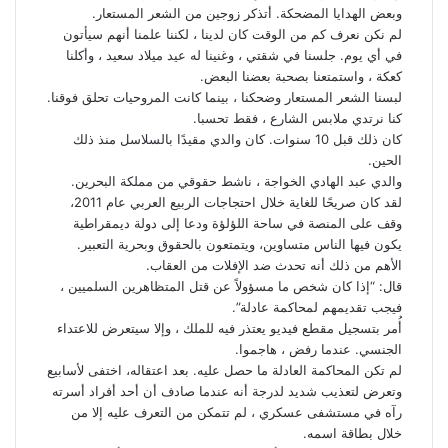
وبعض الهدايا المضحكة. أتذكر زوجين من الشعر المستعار.
لم نكن نعرف كم من الوقت كان لدينا ، لكننا علمنا أنهم سيأتون
في أي يوم. جلسنا في شقتي ، وغنينا له عيد ميلاد سعيد ، وأكلنا
كعكة ، واستمتعنا بصحبة بعضنا البعض.
لبسنا الشعر المستعار وضحكنا ، بينما كانت المروحيات تحلق فوقنا.
كنا نرتدي ملابس الشارع ، فقط تحسبا.
كان ذلك قبل 10 سنوات. كان والدي مقيدًا بالسلاسل منذ ذلك
الحين.
والدي عبد الهادي الخواجة ، ناشط حقوقي من مملكة البحرين.
لقد كان صريحًا للغاية خلال احتجاجات الربيع العربي عام 2011،
وقف على المنصة في ساحة اللؤلؤة ودعا إلى دولة ديمقراطية
يكون فيها الناس متساوين، ويتمتعون بالحقوق وبحرية التعبير.
الأهم من ذلك أنه تحدث ضد الإفلات من العقاب.
قال: “إذا كان شخص ما مسؤولاً عن قتل المتظاهرين السلميين ،
فيجب تقديمهم لمحاكمة عادلة”.
أُمر بتسجيل مقطع فيديو يعتذر فيه للملك ، وإلا سيتعرض للاعتداء
الجنسي. عندما رفض ، هاجموا.
لم تكن المحاكمة العادلة ما حصل عليه. بعد اعتقاله، اختفى لأسابيع
وتعرض لتعذيب شديد لدرجة أنه عندما صادف أن أحد أفراد أسرته
رآه في مستشفى عسكري ، لم تتمكن من التعرف عليه إلا من
خلال بطاقة اسمه.