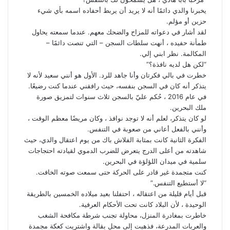
يخبرنا والدي دائمًا أنه لا يريد أن يربط أحفاده اسمه بأي شيء
حزين أو مؤلم.
لقد أشار في دعواته للمزاح والضحك معهم. عندما سمعته يحاول
طمأنة حفيده ، أنهت سلطات السجن – التي تنصت دائمًا –
المكالمة. نظر ابني إلي.
“لكن هل لديه نافذة؟”
خطرت في بالي فكرتان وأنا جاهد للرد. الأول هو أنني سعيد لأنه لا
يتذكر أنه كان في السجن بنفسه، حيث رافقني عندما كنت رضيعًا.
في عام 2016 ، حُكم عليّ بالسجن ثلاث سنوات لتمزيق صورة
ملك البحرين.
لو كان يتذكر، لعلم أنه لا توجد نوافذ ، وكان مريضًا معظم الوقت ،
وأنني بالفعل أعاني من صعوبة في التنفس.
الفكرة الثانية كانت بمثابة الفلاش باك من يوم اعتقال والدي، حيث
شاهدته من أعلى الدرج يتعرض للضرب الدموي لقيادته احتجاجات
سلمية في ميدان اللؤلؤة في البحرين.
كنت متجمدة غير قادر على الحركة حتى سمعت صوته الخافت.
“لا أستطيع التنفس.”
قبل أيام قليلة من اعتقاله ، احتفلنا بعيد ميلاده الخمسين بالطريقة
الوحيدة ، لأن البلاد كانت تحت الأحكام العرفية.
خاطرت بمغادرة المنزل، محاولة تجنب شرطة مكافحة الشغب
والعربات المدرعة، فذهبت إلى محل بقالة واشتريت كعكة مجمدة