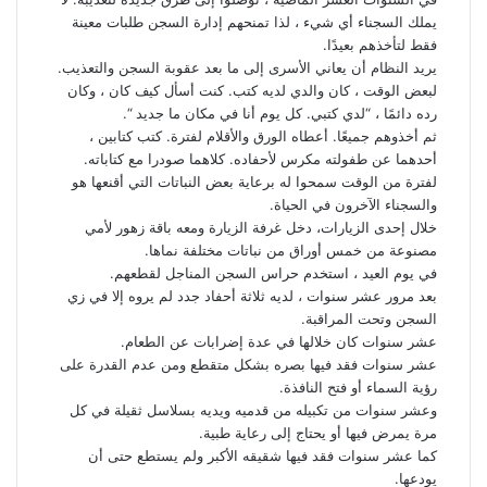
يملك السجناء أي شيء ، لذا تمنحهم إدارة السجن طلبات معينة
فقط لتأخذهم بعيدًا.
يريد النظام أن يعاني الأسرى إلى ما بعد عقوبة السجن والتعذيب.
لبعض الوقت ، كان والدي لديه كتب. كنت أسأل كيف كان ، وكان
رده دائمًا ، “لدي كتبي. كل يوم أنا في مكان ما جديد “.
ثم أخذوهم جميعًا. أعطاه الورق والأقلام لفترة. كتب كتابين ،
أحدهما عن طفولته مكرس لأحفاده. كلاهما صودرا مع كتاباته.
لفترة من الوقت سمحوا له برعاية بعض النباتات التي أقنعها هو
والسجناء الآخرون في الحياة.
خلال إحدى الزيارات، دخل غرفة الزيارة ومعه باقة زهور لأمي
مصنوعة من خمس أوراق من نباتات مختلفة نماها.
في يوم العيد ، استخدم حراس السجن المناجل لقطعهم.
بعد مرور عشر سنوات ، لديه ثلاثة أحفاد جدد لم يروه إلا في زي
السجن وتحت المراقبة.
عشر سنوات كان خلالها في عدة إضرابات عن الطعام.
عشر سنوات فقد فيها بصره بشكل متقطع ومن عدم القدرة على
رؤية السماء أو فتح النافذة.
وعشر سنوات من تكبيله من قدميه ويديه بسلاسل ثقيلة في كل
مرة يمرض فيها أو يحتاج إلى رعاية طبية.
كما عشر سنوات فقد فيها شقيقه الأكبر ولم يستطع حتى أن
يودعها.