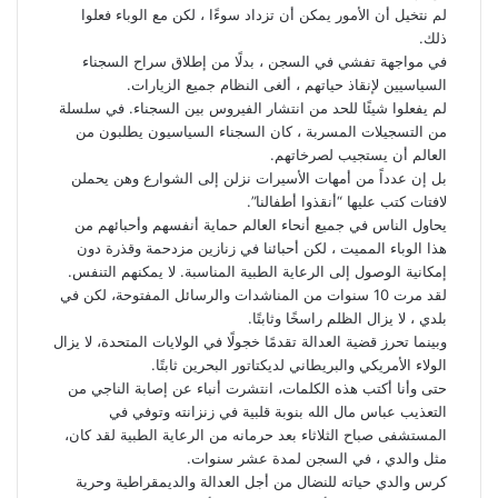
لم نتخيل أن الأمور يمكن أن تزداد سوءًا ، لكن مع الوباء فعلوا
ذلك.
في مواجهة تفشي في السجن ، بدلًا من إطلاق سراح السجناء
السياسيين لإنقاذ حياتهم ، ألغى النظام جميع الزيارات.
لم يفعلوا شيئًا للحد من انتشار الفيروس بين السجناء. في سلسلة
من التسجيلات المسربة ، كان السجناء السياسيون يطلبون من
العالم أن يستجيب لصرخاتهم.
بل إن عدداً من أمهات الأسيرات نزلن إلى الشوارع وهن يحملن
لافتات كتب عليها “أنقذوا أطفالنا”.
يحاول الناس في جميع أنحاء العالم حماية أنفسهم وأحبائهم من
هذا الوباء المميت ، لكن أحبائنا في زنازين مزدحمة وقذرة دون
إمكانية الوصول إلى الرعاية الطبية المناسبة. لا يمكنهم التنفس.
لقد مرت 10 سنوات من المناشدات والرسائل المفتوحة، لكن في
بلدي ، لا يزال الظلم راسخًا وثابتًا.
وبينما تحرز قضية العدالة تقدمًا خجولًا في الولايات المتحدة، لا يزال
الولاء الأمريكي والبريطاني لديكتاتور البحرين ثابتًا.
حتى وأنا أكتب هذه الكلمات، انتشرت أنباء عن إصابة الناجي من
التعذيب عباس مال الله بنوبة قلبية في زنزانته وتوفي في
المستشفى صباح الثلاثاء بعد حرمانه من الرعاية الطبية لقد كان،
مثل والدي ، في السجن لمدة عشر سنوات.
كرس والدي حياته للنضال من أجل العدالة والديمقراطية وحرية