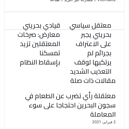
و
ر
د
b
ي
d
ا
ك
إ
l
ر
i
ب
ن
r
ي
t
معتقل سياسي
قيادي بحريني
س
ت
بحريني يجبر
معارض: صرخات
على الاعتراف
المعتقلين تزيد
بجرائم لم
تمسكنا
يرتكبها لوقف
بإسقاط النظام
التعذيب الشديد
مقالات ذات صلة
معتقلة رأي تضرب عن الطعام في
سجون البحرين احتجاجا على سوء
المعاملة
2 فبراير، 2021