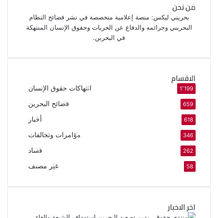
من نحن
بحريني ليكس: منصة إعلامية متخصصة في نشر فضائح النظام
البحريني وجرائمه والدفاع عن الحريات وحقوق الإنسان المنتهكة
في البحرين.
الاقسام
انتهاكات حقوق الإنسان
1٬199
فضائح البحرين
659
أخبار
618
مؤامرات وتحالفات
346
فساد
262
غير مصنف
58
اخر الاخبار