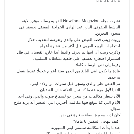
ف
ت
ل
ب
و
ي
و
ي
T
ي
R
ا
س
ي
ن
u
ن
e
ت
ب
ت
ك
m
ت
d
س
نشرت مجلة Newlines Magazine الدولية رسالة مؤثرة لابنة
و
ر
د
b
ي
d
ا
الناشط الحقوقي البارز عبد الهادي الخواجة المعتقل تعسفيا في
ك
إ
l
ر
i
ب
سجون البحرين.
ن
r
ي
t
وروت زينب قصة القبض على والدي وتعرضه للتعذيب خلال
س
احتجاجات الربيع العربي قبل أكثر من عشرة أعوام.
ت
وذكرت زينب أن ابنها لم يعرف والدها أبدا خارج القضبان في ظل
استمرار احتجازه تعسفيا على خلفية نشاطاته السلمية.
وفيما يلي نص الرسالة كاملا:
عادة ما يكون ابني البالغ من العمر ستة أعوام خجولًا عندما يتصل
به جده.
تم القبض على والدي وسجن قبل سنوات من ولادة ابني.
التقيا لأول مرة عندما كنا نحن الثلاثة خلف القضبان.
الآن ننتظر مكالمات من سجن جو لسماع صوت والدي، وفي أحد
الأيام التي كنا نتوقع فيها مكالمة، أخبرني ابني الصغير أنه يريد طرح
سؤال.
كان لديه سبورة بيضاء صغيرة في يده.
“كيف تتهجى التنفس يا ماما؟”
عندما بدأت المكالمة سلمني ابني السبورة.
“مرحبا بابا هادي ، هل يسمحون لك بالتنفس؟”