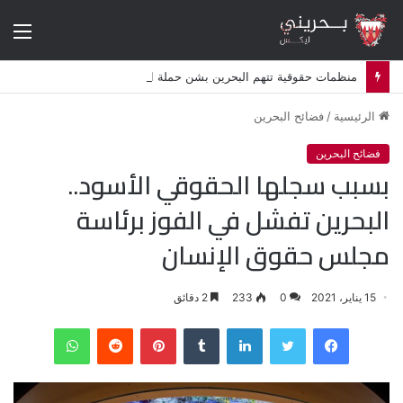
الق
منظمات حقوقية تتهم البحرين بشن حملة اضطهاد ديني ممنهجة ضد الشيعة
الرئيسية
/
فضائح البحرين
فضائح البحرين
بسبب سجلها الحقوقي الأسود..
البحرين تفشل في الفوز برئاسة
مجلس حقوق الإنسان
15 يناير، 2021
0
233
2 دقائق
فيسبوك
تويتر
لينكدإن
‏Tumblr
بينتيريست
‏Reddit
واتساب