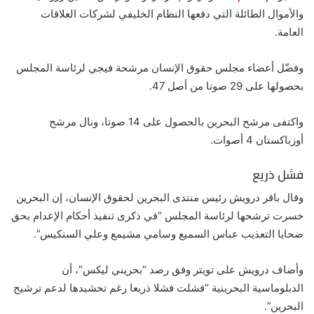
والأموال الطائلة التي دفعها النظام الخليفي لشركات العلاقات
العامة.
وفضّل أعضاء مجلس حقوق الإنسان مرشحة فيجي لرئاسة المجلس
بحصولها على 29 صوتا من أصل 47.
واكتفى مرشح البحرين بالحصول على 14 صوتا، ونال مرشح
أوزباكستان 4 أصوات.
فشل ذريع
وقال باقر درويش رئيس منتدى البحرين لحقوق الإنسان، إن البحرين
خسرت ترشحها لرئاسة المجلس “في ذكرى تنفيذ أحكام الإعدام بحق
ضحايا التعذيب عباس السميع وسامي مشيمع وعلي السنكيس”.
وأضاف درويش على تويتر وفق رصد “بحريني ليكس”، أن
الدبلوماسية البحرينية “فشلت فشلا ذريعا رغم تحشيدها لدعم ترشيح
البحرين”.