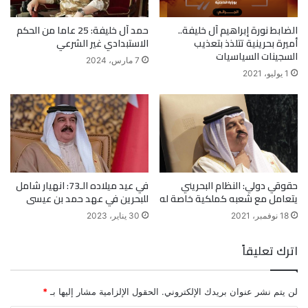
الضابط نورة إبراهيم آل خليفة..
حمد آل خليفة: 25 عاما من الحكم
أميرة بحرينية تتلذذ بتعذيب
الاستبدادي غير الشرعي
السجينات السياسيات
7 مارس، 2024
1 يوليو، 2021
حقوقي دولي: النظام البحريني
في عيد ميلاده الـ73: انهيار شامل
يتعامل مع شعبه كملكية خاصة له
للبحرين في عهد حمد بن عيسى
18 نوفمبر، 2021
30 يناير، 2023
اترك تعليقاً
لن يتم نشر عنوان بريدك الإلكتروني.
الحقول الإلزامية مشار إليها بـ
*