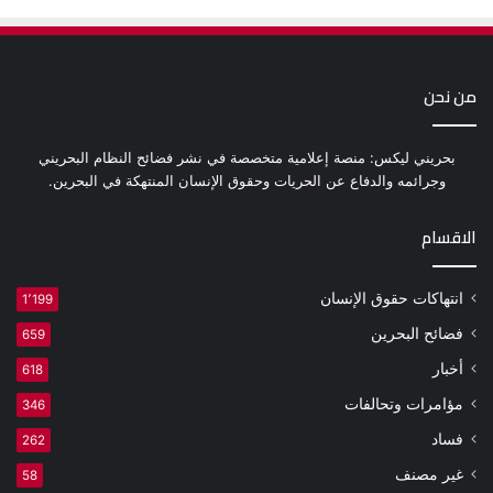
من نحن
بحريني ليكس: منصة إعلامية متخصصة في نشر فضائح النظام البحريني
وجرائمه والدفاع عن الحريات وحقوق الإنسان المنتهكة في البحرين.
الاقسام
انتهاكات حقوق الإنسان
1٬199
فضائح البحرين
659
أخبار
618
مؤامرات وتحالفات
346
فساد
262
غير مصنف
58