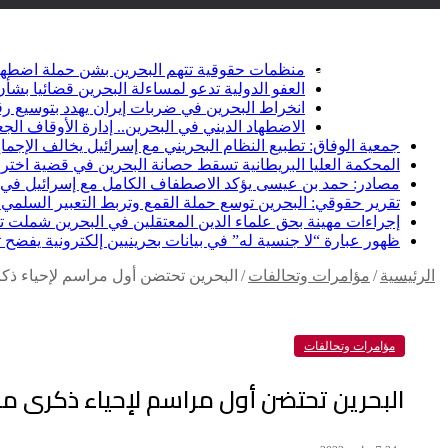
أخبار عاجلة
تويتر
فيسبوك
منظمات حقوقية تتهم البحرين بشن حملة اضطها
العفو الدولية تدعو لمساءلة البحرين قضائيا ب
انخراط البحرين في ضربات إيران يهدد بتوسيع رق
الاضطهاد الديني في البحرين.. إدارة الأوقاف الج
جمعية الوفاق: تطبيع النظام البحريني مع إسرائيل يخالف الإجماع
المحكمة العليا البريطانية تسقط حصانة البحرين في قضية اخت
مصادر: حمد بن عيسى يؤكد الاصطفاف الكامل مع إسرائيل في خ
تقرير حقوقي: البحرين توسع حملة القمع وتربط التعبير السلمي ب
إجراءات مهينة بحق علماء الدين المعتقلين في البحرين شملت تكب
ظهور عبارة “لا جنسية له” في بيانات بحرينيين إلكترونية يفضح
الرئيسية
/
مؤامرات وتحالفات
/
البحرين تحتضن أول مراسم لإحياء ذكر
مؤامرات وتحالفات
البحرين تحتضن أول مراسم لإحياء ذكرى مح