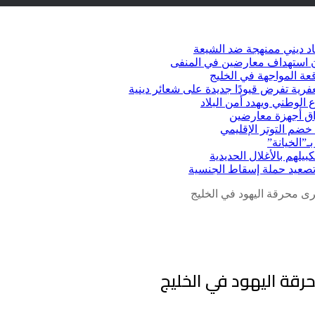
د ديني ممنهجة ضد الشيعة
شأن استهداف معارضين في المنفى
عة المواجهة في الخليج
عفرية تفرض قيودًا جديدة على شعائر دينية
 الوطني ويهدد أمن البلاد
راق أجهزة معارضين
ضم التوتر الإقليمي
ـ”الخيانة”
يلهم بالأغلال الحديدية
 تصعيد حملة إسقاط الجنسية
ى محرقة اليهود في الخليج
رقة اليهود في الخليج