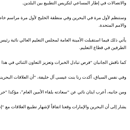
والاتصالات في إطار المساعي لتكريس التطبيع بين البلدين.
وستنظم لأول مرة في البحرين وفي منطقة الخليج لأول مرة مراسم خاصة 
والامم المتحدة.
يأتي ذلك فيما استقبلت الأمينة العامة لمجلس التعليم العالي نائبة رئ
الطرفين في قطاع التعليم.
كما ناقش الجانبان “فرص تبادل الخبرات وتعزيز التعاون الثنائي في هذا 
وفي نفس السياق، أكدت رنا بنت عيسى آل خليفة، “أن العلاقات البحرينية 
ومن جانبه، أعرب ايتان نائي عن “سعادته بلقاء الأمين العام”، مؤكدا “حرص
يشار إلى أن البحرين والإمارات وقعتا اتفاقاً لإشهار تطبيع العلاقات مع “إسرائيل” في 15 سبتمبر/أيلول 2020 وذلك بعد سنوات طويلة من علاقات ول