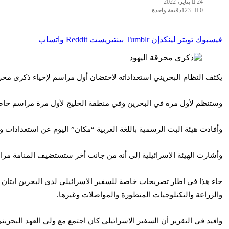
24 يناير، 2022
0
123
دقيقة واحدة
فيسبوك
تويتر
لينكدإن
بينتيريست
واتساب
يكثف النظام البحريني استعداداته لاحتضان أول مراسم لإحياء ذكرى محرقة
وستنظم لأول مرة في البحرين وفي منطقة الخليج لأول مرة مراسم خاصة بمناسبة حلول الي
وأفادت هيئة البث الرسمية باللغة العربية “مكان” اليوم عن استعدادات وت
وأشارت الهيئة الإسرائيلية إلى أنه من جانب أخر ستستضيف المنامة م
جاء هذا في اطار تصريحات خاصة للسفير الاسرائيلي لدى البحرين ايتان نا
والزراعة والتكنلوجيات المتطورة والمواصلات وغيرها.
وافيد في التقرير أن السفير الاسرائيلي كان اجتمع مع ولي العهد البح