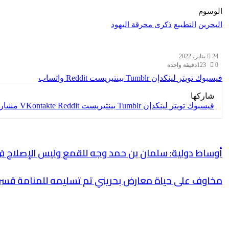
الوسوم
البحرين
التطبيع
ذكرى محرقة اليهود
24 يناير، 2022
0
123
دقيقة واحدة
فيسبوك
تويتر
لينكدإن
بينتيريست
واتساب
شاركها
فيسبوك
تويتر
لينكدإن
بينتيريست
مشارك
أوساط دولية: سلمان بن حمد وجه للقمع وليس الإصلاح في
مخاوف على حياة معارض بحريني تم تسليمه للمنامة قسرا