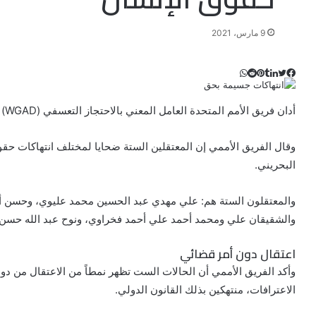
9 مارس، 2021
ت
ل
ب
ف
و
ي
ي
ي
ا
و
T
R
ي
ن
ن
ت
u
e
س
أدان فريق الأمم المتحدة العامل المعني بالاحتجاز التعسفي (WGAD) احتجاز النظام البحريني 6 مواطنين بشكل تعسفي.
ب
ت
ت
ك
d
m
س
ي
ا
و
ر
د
b
d
وقال الفريق الأممي إن المعتقلين الستة ضحايا لمختلف انتهاكات حقوق
l
i
إ
ر
ك
ب
البحريني.
ي
r
t
ن
س
ت
والمعتقلون الستة هم: علي مهدي عبد الحسين محمد عليوي، وحس
والشقيقان علي ومحمد أحمد علي أحمد فخراوي، ونوح عبد الله حسن 
اعتقال دون أمر قضائي
وأكد الفريق الأممي أن الحالات الست تظهر نمطاً من الاعتقال من دو
الاعترافات، منتهكين بذلك القانون الدولي.