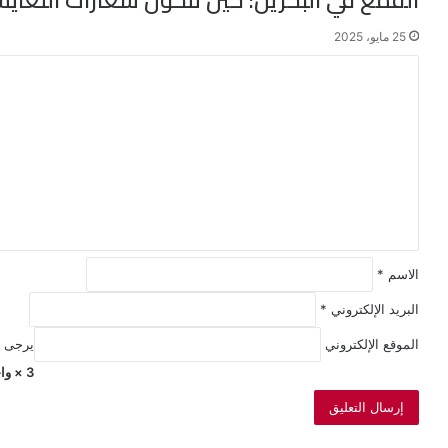
25 مايو، 2025
ا
ل
ت
ع
ل
ي
ق
*
الاسم
*
البريد الإلكتروني
*
الموقع الإلكتروني
يرجى إد
3 × واحد =