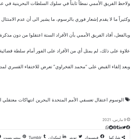
ولاحظ الفريق الأممي نمطاً ثابتاً في سلوك السلطات البحرينية في عد
وكثيراً ما لا يقدم إشعار فوري بالرسوم، ما يشير الى أن عدم الامتثال
وبالفعل، أفاد الفريق الأممي بأن الأفراد الستة اعتقلوا من دون مذكرة:
علاوة على ذلك، لم يمثل أي من الأفراد على الفور أمام سلطة قضائي
وبعد إلقاء القبض على “محمد الفخراوي” تعرض للاختفاء القسري لمدة 
الوسوم
اعتقال تعسفي
الأمم المتحدة
البحرين
انتهاكات
معتقلي ا
9 مارس، 2021
ت
ل
ب
ف
و
ي
ي
ي
ا
و
T
R
شاركها
فيسبوك
تويتر
لينكدإن
بينتيريست