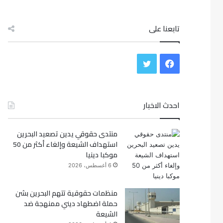
تابعنا على
ف
ت
ي
و
س
احدث الاخبار
ي
ب
ت
منتدى حقوقي يدين تصعيد البحرين
و
ر
استهداف الشيعة وإلغاء أكثر من 50
موكبا دينيا
ك
6 أغسطس، 2026
منظمات حقوقية تتهم البحرين بشن
حملة اضطهاد ديني ممنهجة ضد
الشيعة