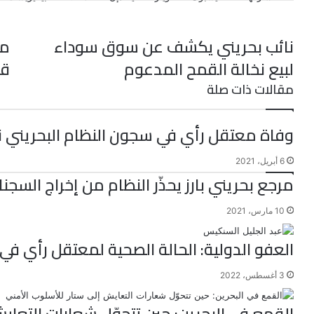
ي
ن
ن
ت
u
e
س
ب
ت
ت
ك
d
m
س
ي
ا
و
ر
د
b
d
نائب بحريني يكشف عن سوق سوداء
مؤ
l
i
إ
ر
ك
ب
لبيع نخالة القمح المدعوم
قض
ي
r
t
ن
س
مقالات ذات صلة
ت
وفاة معتقل رأي في سجون النظام البحريني ن
6 أبريل، 2021
مرجع بحريني بارز يحذّر النظام من إخراج السجن
10 مارس، 2021
العفو الدولية: الحالة الصحية لمعتقل رأي في ا
3 أغسطس، 2022
القمع في البحرين: حين تتحوّل شعارات التعاي