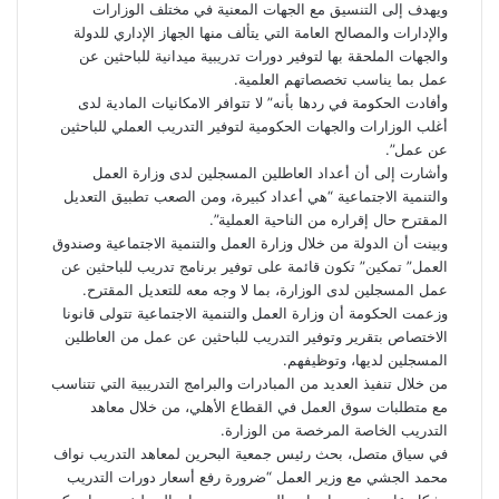
ويهدف إلى التنسيق مع الجهات المعنية في مختلف الوزارات
والإدارات والمصالح العامة التي يتألف منها الجهاز الإداري للدولة
والجهات الملحقة بها لتوفير دورات تدريبية ميدانية للباحثين عن
عمل بما يناسب تخصصاتهم العلمية.
وأفادت الحكومة في ردها بأنه” لا تتوافر الامكانيات المادية لدى
أغلب الوزارات والجهات الحكومية لتوفير التدريب العملي للباحثين
عن عمل”.
وأشارت إلى أن أعداد العاطلين المسجلين لدى وزارة العمل
والتنمية الاجتماعية “هي أعداد كبيرة، ومن الصعب تطبيق التعديل
المقترح حال إقراره من الناحية العملية”.
وبينت أن الدولة من خلال وزارة العمل والتنمية الاجتماعية وصندوق
العمل” تمكين” تكون قائمة على توفير برنامج تدريب للباحثين عن
عمل المسجلين لدى الوزارة، بما لا وجه معه للتعديل المقترح.
وزعمت الحكومة أن وزارة العمل والتنمية الاجتماعية تتولى قانونا
الاختصاص بتقرير وتوفير التدريب للباحثين عن عمل من العاطلين
المسجلين لديها، وتوظيفهم.
من خلال تنفيذ العديد من المبادرات والبرامج التدريبية التي تتناسب
مع متطلبات سوق العمل في القطاع الأهلي، من خلال معاهد
التدريب الخاصة المرخصة من الوزارة.
في سياق متصل، بحث رئيس جمعية البحرين لمعاهد التدريب نواف
محمد الجشي مع وزير العمل “ضرورة رفع أسعار دورات التدريب