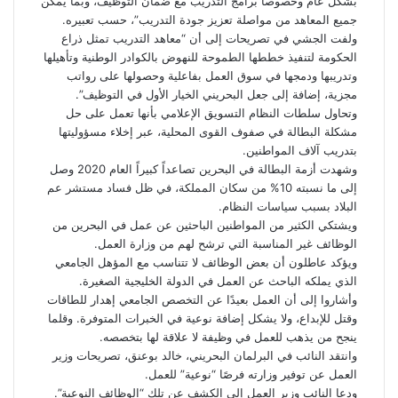
بشكل عام وخصوصا برامج التدريب مع ضمان التوظيف، وبما يمكن
جميع المعاهد من مواصلة تعزيز جودة التدريب”، حسب تعبيره.
ولفت الجشي في تصريحات إلى أن “معاهد التدريب تمثل ذراع
الحكومة لتنفيذ خططها الطموحة للنهوض بالكوادر الوطنية وتأهيلها
وتدريبها ودمجها في سوق العمل بفاعلية وحصولها على رواتب
مجزية، إضافة إلى جعل البحريني الخيار الأول في التوظيف”.
وتحاول سلطات النظام التسويق الإعلامي بأنها تعمل على حل
مشكلة البطالة في صفوف القوى المحلية، عبر إخلاء مسؤوليتها
بتدريب آلاف المواطنين.
وشهدت أزمة
البطالة
في البحرين تصاعداً كبيراً العام 2020 وصل
إلى ما نسبته 10% من سكان المملكة، في ظل فساد مستشر عم
البلاد بسبب سياسات النظام.
ويشتكي الكثير من المواطنين الباحثين عن عمل في البحرين من
الوظائف غير المناسبة التي ترشح لهم من وزارة العمل.
ويؤكد عاطلون أن بعض الوظائف لا تتناسب مع المؤهل الجامعي
الذي يملكه الباحث عن العمل في الدولة الخليجية الصغيرة.
وأشاروا إلى أن العمل بعيدًا عن التخصص الجامعي إهدار للطاقات
وقتل للإبداع، ولا يشكل إضافة نوعية في الخبرات المتوفرة. وقلما
ينجح من يذهب للعمل في وظيفة لا علاقة لها بتخصصه.
وانتقد النائب في البرلمان البحريني، خالد بوعنق، تصريحات وزير
العمل عن توفير وزارته فرصًا “نوعية” للعمل.
ودعا النائب وزير العمل إلى الكشف عن تلك “الوظائف النوعية”.