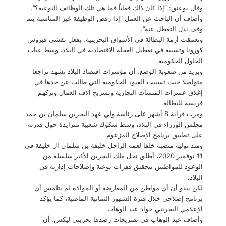
وقال بوعنق: “إذا كان ذلك فعلياً فما هي تلك الوظائف النوعية؟”.
وأضاف أن الباحث عن العمل “إذا رفض الوظيفة غير المناسبة يتم
وقف بدل التعطل عنه”.
وتعمقت أزمة البطالة في الأسواق البحرينية، بفعل تفشي فيروس
كورونا وتسببه في تعطيل العجلة الاقتصادية في البلاد، وسط غياب
الحلول الحكومية.
ويزيد من صعوبة الوضع، أن مؤشرات اقتصاد البلاد تشهد تراجعا
متواصلا حيث تسببت القيود الحكومية التي طالت عن حدها في
إغلاق عشرات المنشآت التجارية وتسريح آلاف العمال وتركهم
فريسة للبطالة.
ومرت قرابة 8 أشهر على رئاسة ولي عهد البحرين سلمان بن حمد
مجلس الوزراء في البلاد، وسط شكوك شعبية متزايدة حول قدرته
على تطبيق برنامج الإصلاح المزعوم.
ومنذ توليه منصبه خلفا لعمه الراحل خليفة بن سلمان آل خليفة في
11 نوفمبر 2020، أطلق نجل ملك البحرين الأكبر سلسلة من
الوعود للمواطنين بتحقيق قفزات نوعية وإصلاحات إدارية في
البلاد.
لكن يبدو أن أي مواطن من المعارضة أو الموالاة لم يتلمس أي
برنامج إصلاحي خلال فترة الشهور الثمانية الماضية، كما يؤكد
الإعلامي البحريني جواد عبد الوهاب.
وأضاف عبد الوهاب في تصريحات رصدها بحريني ليكس، أن