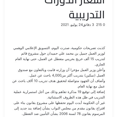
التدريبية
0
215
3 دقائق
24 يوليو، 2021
ف
ت
ل
ب
و
ي
و
ي
T
ي
ا
R
ي
س
ن
u
ن
ت
e
ب
ت
ك
ت
m
d
س
كذبت تصريحات حكومية، صدرت اليوم، التسويق الإعلامي الوهمي
و
ر
د
b
ي
ا
d
لوزير العمل جميل بن محمد علي حميدان حول مشروع قائم
ك
إ
l
ر
i
ب
لتدريب 15 ألف خريج بحريني
متعطل
عن العمل، حتى نهاية العام
r
ن
ي
t
الجاري.
س
وأعلن وزير العمل مؤخرا أن وزارته قامت وبالتعاون مع صندوق
ت
العمل (تمكين) بتدريب أكثر من4,000 باحث عن عمل.
وأضاف أن الجهود متواصلة لتحقيق هدف تدريب 10 آلاف باحث عن
عمل مع نهاية العام.
إضافة إلى توقيع 19 مذكرة تفاهم وذلك من أجل استمرارية عملية
التدريب في ظل هذه الظروف الاستثنائية.
غير أن الحكومة أبدت اليوم تحفظها على مشروع بقانون بناء على
اقتراح بقانون مقدم من مجلس النواب بشأن إضافة بند جديد إلى
المرسوم بقانون 78 لسنة 2006 بشأن التأمين ضد التعطل.