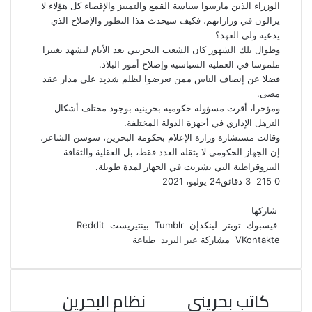
الوزراء الذين مارسوا سياسة القمع والتمييز والإقصاء كل هؤلاء لا
يزالون في وزاراتهم، فكيف سيحدث هذا التطور والإصلاح الذي
يدعيه ولي العهد؟
وطوال تلك الشهور كان الشعب البحريني يعد الأيام ليشهد تغييرا
ملموسا في العملية السياسية وإصلاح أمور البلاد.
فضلا عن إنصاف الناس ممن تعرضوا لظلم شديد على مدار عقد
مضى.
ومؤخرا، أقرت مسؤولة حكومية بحرينية بوجود مختلف أشكال
الترهل الإداري في أجهزة الدولة المختلفة.
وقالت مستشارة وزارة الإعلام بحكومة البحرين، سوسن الشاعر،
إن الجهاز الحكومي لا يثقله العدد فقط، بل العقلية والثقافة
البيروقراطية التي تشربت في الجهاز لمدة طويلة.
0
215
3 دقائق
24 يوليو، 2021
ف
ت
ل
ب
و
ي
و
ي
T
ي
ا
R
شاركها
ي
س
ن
u
ن
ت
e
فيسبوك
تويتر
لينكدإن
بينتيريست
ب
ت
ك
ت
m
d
س
مشاركة عبر البريد
طباعة
و
ر
د
b
ي
ا
d
ك
إ
l
ر
i
ب
r
ن
ي
t
كاتب بحريني
نظام البحرين
س