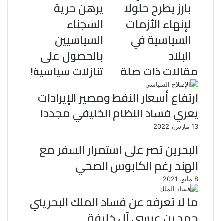
ت
بارز يطرح حلولا
يرهن حرية
لإنهاء الأزمات
السجناء
السياسية في
السياسيين
البلاد
بالحصول على
مقالات ذات صلة
تنازلات سياسية!
ارتفاع أسعار النفط ومصير الإيرادات
يعري فساد النظام الخليفي مجددا
13 مارس، 2022
البحرين تصر على استمرار السفر مع
الهند رغم الكابوس الصحي
8 مايو، 2021
ما لا تعرفه عن فساد الملك البحريني
حمد بن عيسى آل خليفة