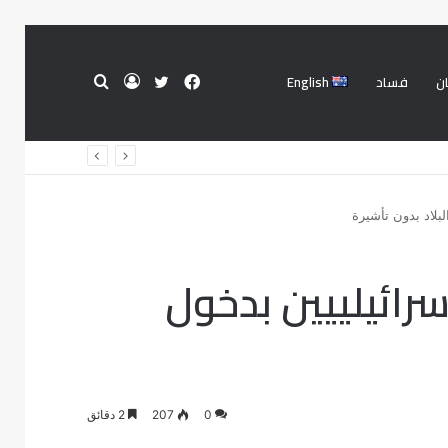
ن
فساد
English
فيسبوك
تويتر
تسجيل
بحث
الدخول
عن
بلاد بدون تأشيرة
رائيلييين بدخول
0
207
2 دقائق