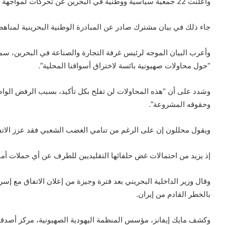
وأعلنت 22 جمعية سياسية ووطنية في البحرين عن تحركات لمواجهة “الاختراق المالي والتجاري الصهيوني” لأسواق البحرين.
جاء ذلك في بيان مشترك صادر عن المبادرة الوطنية البحرينية لمناهضة
وأعرب البيان الموجه لرئيس غرفة التجارة والصناعة في البحرين، سمير
“حول محاولات صهيونية بائسة لاختراق أسواقنا المحلية”.
وشدد على أن “هذه المحاولات لن تفلح بكل تأكيد، بسبب الرفض الو
وحقوقه المشروعة”.
ويقول محللون إن على الرغم من تنامي الغضب الشعبي فقد عزز الات
إذ يزيد من احتمالات غض حلفائها التقليديين للطرف عن أي حملات أمني
وقال وزير الداخلية البحريني بعد فترة وجيزة من إعلان الاتفاق مع إ
بالخطر القادم من إيران.
وكشف مايك إيفانز، مؤسس المنظمة اليهودية الصهيونية، مركز أصدقا