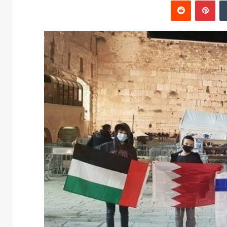
‏Tumblr
بينتيريست
‏Reddit