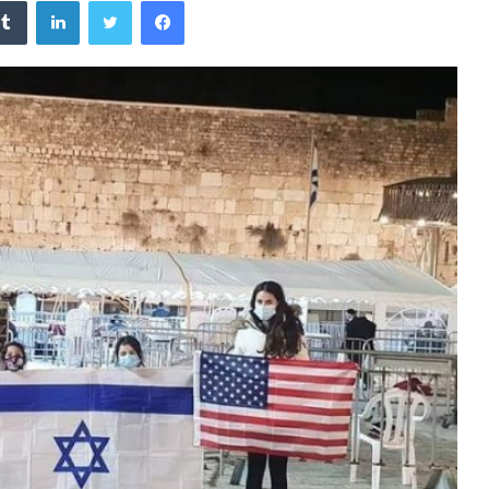
فيسبوك
تويتر
لينكدإن