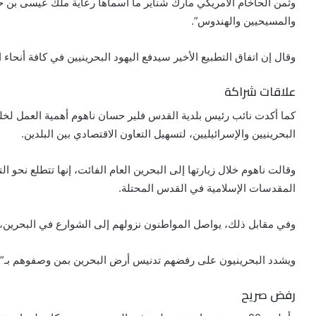
وثمن الحاخام الأمريكي مارك شناير ما أسماها رعاية ملك عيسى بن حم
والمسيحيين والهندوس”.
وقال إن اتفاق التطبيع الأخير سيدفع اليهود البحرينيين في كافة أنحاء ال
علاقات شراكة
كما أكدت نائب رئيس بلدية القدس فلير حسان ناهوم أهمية العمل لخلق
البحرينيين والإسرائيليين، لتسهيل التعاون الاقتصادي بين البلدين.
وقالت ناهوم خلال زيارتها إلى البحرين العام الفائت، إنها تتطلع نحو ال
المقدسات الإسلامية في القدس المحتلة.
وفي مقابل ذلك، يواصل المواطنون نزولهم إلى الشوارع في البحرين،
ويشدد البحرينيون على رفضهم تدنيس أرض البحرين بمن وصفوهم بـ”الإ
رفض صريح