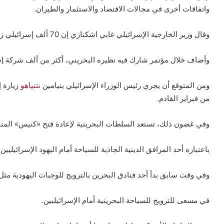
واتفاقات أخرى في مجالات الاقتصاد والاستثمار والطيران.
وقال وزير الخارجية الإسرائيلي غابي اشكنازي إن 70 ألف إسرائيلي زاروا دول الخليج منذ توقيع اتفاقية التطبيع.
وأضاف خلال مؤتمر شارك فيه نظيره البحريني، أكثر من ألف شركة إسر
ومن المتوقع أن يجري رئيس الوزراء الإسرائيلي بنيامين
نتنياهو
زيارة إ
من فبراير القادم.
وفي غضون ذلك، تستعد السلطات البحرينية لإعادة فتح «كنيس» المنام
باعتباره أحد المرافق الدينية الجاذبة للسياحة أمام اليهود الإسرائيليين
وفي وقت سابق بدأ أحد فنادق البحرين بالترويج للوجبات اليهودية مث
في مسعى للترويج للسياحة البحرينية أمام الإسرائيليين.