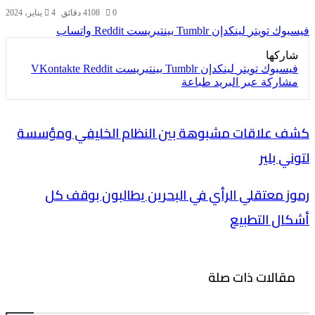
0
108
4 دقائق
4 يناير، 2024
فيسبوك
تويتر
لينكدإن
بينتيريست
واتساب
شاركها
فيسبوك
تويتر
لينكدإن
بينتيريست
مشاركة عبر البريد
طباعة
كشف علاقات مشبوهة بين النظام الخليفي ومؤسسة
لتوني بلير
رموز معتقلي الرأي في البحرين يطالبون بوقف كل
أشكال التطبيع
مقالات ذات صلة