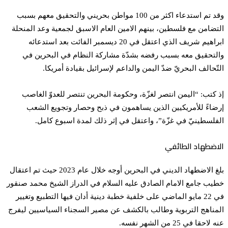
وقد تم استدعاء اكثر من 100 مواطن بحريني والتحقيق معهم بسبب
التضامن مع فلسطين، بينهم الامين العام الاسبق لجمعية وعد المنحلة
ابراهيم شريف الذي اعتقل في 20 ديسمبر الفائت بعد استدعائه
والتحقيق معه بسبب رفضه بشدّة مشاركة النظام في البحرين في
التّحالف البحريّ ضدّ اليمن والداعم لإسرائيل بقيادة أمريكا.
إذ كتب: “اليمن انتصر لغزّة، وحكومة البحرين تنتصر للعدوّ الغاصب
إرضاءً للأمريكيين الذين يساهمون في ذبح وحصار وتجويع الشعب
الفلسطينيّ في غزّة”، واعتقل في إثر ذلك لمدة اسبوع كامل.
الاضطهاد الطائفي
بلغ الاضطهاد الديني في البحرين أوجه خلال عام 2023 حيث تم اعتقال
خطيب جامع الامام الصادق عليه السلام في الدراز الشيخ محمد صنقور
في 22 مايو الماضي على خلفية خطبة دينية أدان فيها التطبيع وتغيير
المناهج التربوية وطالب بالكشف عن مصير السجناء السياسيين ليفرج
عنه لاحقا في 25 من الشهر نفسه.