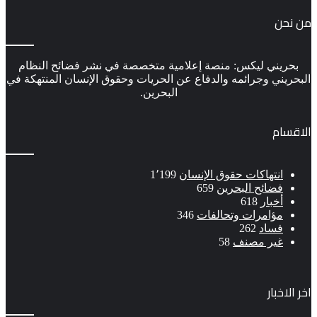
من نحن
بحريني ليكس: منصة إعلامية متخصصة في نشر فضائح النظام
البحريني وجرائمه والدفاع عن الحريات وحقوق الإنسان المنتهكة في
البحرين.
الاقسام
انتهاكات حقوق الإنسان
1٬199
فضائح البحرين
659
أخبار
618
مؤامرات وتحالفات
346
فساد
262
غير مصنف
58
اخر الاخبار