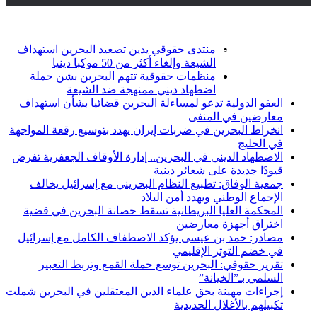
أخبار عاجلة
تويتر
فيسبوك
منتدى حقوقي يدين تصعيد البحرين استهداف
الشيعة وإلغاء أكثر من 50 موكبا دينيا
منظمات حقوقية تتهم البحرين بشن حملة
اضطهاد ديني ممنهجة ضد الشيعة
العفو الدولية تدعو لمساءلة البحرين قضائيا بشأن استهداف
معارضين في المنفى
انخراط البحرين في ضربات إيران يهدد بتوسيع رقعة المواجهة
في الخليج
الاضطهاد الديني في البحرين.. إدارة الأوقاف الجعفرية تفرض
قيودًا جديدة على شعائر دينية
جمعية الوفاق: تطبيع النظام البحريني مع إسرائيل يخالف
الإجماع الوطني ويهدد أمن البلاد
المحكمة العليا البريطانية تسقط حصانة البحرين في قضية
اختراق أجهزة معارضين
مصادر: حمد بن عيسى يؤكد الاصطفاف الكامل مع إسرائيل
في خضم التوتر الإقليمي
تقرير حقوقي: البحرين توسع حملة القمع وتربط التعبير
السلمي بـ”الخيانة”
إجراءات مهينة بحق علماء الدين المعتقلين في البحرين شملت
تكبيلهم بالأغلال الحديدية