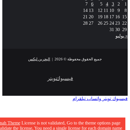
7
6
5
4
3
2
1
14
13
12
11
10
9
8
21
20
19
18
17
16
15
28
27
26
25
24
23
22
31
30
29
« يوليو
جميع الحقوق محفوظة © 2026 |
البحرين ليكس
فيسبوك
تويتر
فيسبوك
تويتر
واتساب
تيلقرام
nnah Theme
License is not validated, Go to the theme options page
validate the license, You need a single license for each domain name.