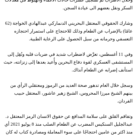
السكر ونقل بعضهم الى عيادة السجن.
وشارك الحقوقي المعتقل البحريني الدنماركي عبدالهادي الخواجة (62
عامًا) بالإضراب عن الطعام وذلك للاحتجاج على استمرار احتجازه
التعسفي وحرمانه من سبل الحصول على الرعاية الطبية.
وفي 11 أغسطس، تعرَّض لاضطراب شديد في ضربات قلبه ونُقِل إلى
المستشفى العسكري لقوة دفاع البحرين وأُعيد بعدها إلى زنزانته، حيث
استأنف إضرابه عن الطعام آنذاك.
وسجل خلال العام تدهور صحة العديد من الرموز ومعتقلي الرأي من
بينهم الشيخ ميرزا المحروس، الشيخ زهير عاشور، المعتقل حبيب
الفردان.
وتفاقم القلق على سلامة المدافع عن حقوق الانسان الرمز المعتقل د.
عبدالجليل السنكيس المضرب عن الطعام الصلب منذ 8 يوليو 2021 أي
منذ اكثر من عامين احتجاجًا على سوء المعاملة ومصادرة كتاب له كان