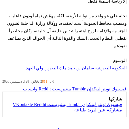
إلا رئاسة اسمية فقط.
نجله علي هو واحد من نوابه الأربعة، لكنّه مهمّش تماماً ودون فاعلية،
ومنصب محافظ الجنوبية أسند لحفيده، ووكالة وزارة الداخلية لشؤون
الجنسية والإقامة لزوج ابنته راشد بن خليفة آل خليفة، وكان محاصراً
بقطبي النظام الجديد، الملك والقوة الثالثة أي الخوالد الذين تضاعف
نفوذهم.
الوسوم
الحكومة البحرينية
سلمان بن حمد
ملك البحرين
ولي العهد
0
811
2 دقائق
28 ديسمبر، 2020
فيسبوك
تويتر
لينكدإن
بينتيريست
واتساب
شاركها
فيسبوك
تويتر
لينكدإن
بينتيريست
مشاركة عبر البريد
طباعة