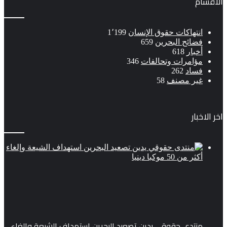
الاقسام
انتهاكات حقوق الإنسان
1٬199
فضائح البحرين
659
أخبار
618
مؤامرات وتحالفات
346
فساد
262
غير مصنف
58
اخر الاخبار
منتدى حقوقي يدين تصعيد البحرين استهداف الشيعة وإلغاء