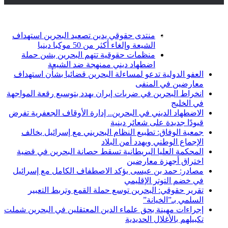
أخبار عاجلة
تويتر
فيسبوك
منتدى حقوقي يدين تصعيد البحرين استهداف
الشيعة وإلغاء أكثر من 50 موكبا دينيا
منظمات حقوقية تتهم البحرين بشن حملة
اضطهاد ديني ممنهجة ضد الشيعة
العفو الدولية تدعو لمساءلة البحرين قضائيا بشأن استهداف
معارضين في المنفى
انخراط البحرين في ضربات إيران يهدد بتوسيع رقعة المواجهة
في الخليج
الاضطهاد الديني في البحرين.. إدارة الأوقاف الجعفرية تفرض
قيودًا جديدة على شعائر دينية
جمعية الوفاق: تطبيع النظام البحريني مع إسرائيل يخالف
الإجماع الوطني ويهدد أمن البلاد
المحكمة العليا البريطانية تسقط حصانة البحرين في قضية
اختراق أجهزة معارضين
مصادر: حمد بن عيسى يؤكد الاصطفاف الكامل مع إسرائيل
في خضم التوتر الإقليمي
تقرير حقوقي: البحرين توسع حملة القمع وتربط التعبير
السلمي بـ”الخيانة”
إجراءات مهينة بحق علماء الدين المعتقلين في البحرين شملت
تكبيلهم بالأغلال الحديدية