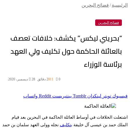
الرئيسية
/
فضائح البحرين
فضائح البحرين
“بحريني ليكس” يكشف: خلافات تعصف
بالعائلة الحاكمة حول تكليف ولي العهد
برئاسة الوزراء
0
811
2 دقائق
28 ديسمبر، 2020
فيسبوك
تويتر
لينكدإن
بينتيريست
واتساب
اشتعلت الخلافات في أوساط العائلة الحاكمة في البحرين بعد قيام
الملك حمد بن عيسى آل خليفة
بتكليف
نجله وولى العهد سلمان بن حمد