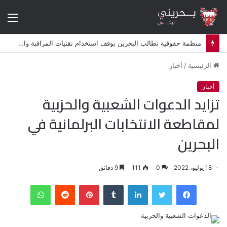
الق
منظمة حقوقية تطالب البحرين بوقف استخدام تقنيات المراقبة والتجسس
الرئيسية
/
أخبار
أخبار
تزايد الدعوات الشعبية والحزبية
لمقاطعة الانتخابات البرلمانية في
البحرين
18 يوليو، 2022
0
111
9 دقائق
فيسبوك
تويتر
لينكدإن
‏Tumblr
بينتيريست
‏Reddit
واتساب