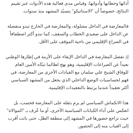
أدائها وخطابها وأدواتها، وقياس مدى فعالية هذه الأدوات عبر تقييم
النتائج، خصوصاً أن “الاستاتيكو” يتسيّد المشهد منذ سنوات.
فالمعارضة في الداخل مشلولة، والمعارضة في الخارج تبدو منفصلة
عن الداخل على صعيدي الخطاب والسقف، كما تبدو أكثر اصطفافاً
في الصراع الإقليمي من ناحية الموقف على الأقل.
إذ تفضل المعارضة في الداخل الإبقاء على الأزمة في إطارها الوطني
بعيداً عن الصراعات الإقليمية، وهو نهج لطالما تبنّاه الأمين العام
للوفاق الشيخ علي سلمان مع القيادات الأخرى من المعارضة، في
فهم لحساسيات الوضع الداخلي الذي يجعل من المشهد السياسي
أكثر تعقيداً عندما يرتبط بالتعقيدات الإقليمية.
هذا الانكماش السياسي لم يرمِ بثقله على المعارضة فحسب، بل
انعكس على أداء الكيانات السياسية الأخرى، أو ما عُرف بـ “الموالاة”
حيث تراجع حضورها في المشهد إلى منطقة الظل، حتى باتت أقرب
إلى الغياب منه إلى الحضور.