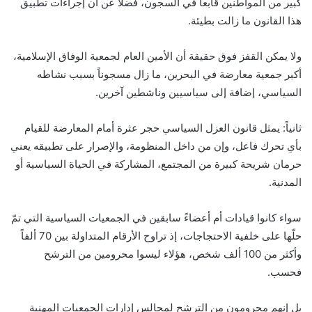
كبير من المواطنين قابعاً في السجون، فضلاً عن أن إجراءات تطبيق
هذا القانون ما زالت بطيئة.
ولا يمكن القفز فوق حقيقة أن الأمين العام لجمعية الوفاق الإسلامية،
أكبر جمعية معارضة في البحرين، ما زال مسجوناً بسبب نشاطه
السياسي، إضافة إلى سياسيين وناشطين آخرين.
ثانياً: يمثل قانون العزل السياسي حجر عثرة أمام المعارضة للقيام
بأي تحرك فاعل، وإن من داخل المنظومة، والإصرار على تطبيقه يعني
حرمان شريحة كبيرة من المجتمع، المشاركة في الحياة السياسية أو
المدنية.
سواء كانوا قيادات أم أعضاءً سابقين في الجمعيات السياسية التي تمّ
حلّها على خلفية الاحتجاجات، إذ تراوح الأرقام المتداولة بين 70 ألفاً
وأكثر من 100 ألف شخص، هؤلاء ليسوا محرومين من الترشح
فحسب.
بل إنهم محرومون من الترشح لمجالس إدارات الجمعيات المهنية