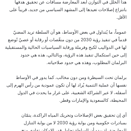
هذا الخلل في التوازن أبعد المعارضة مسافات عن تحقيق هدفها
بانتزاع إصلاحات تعيدها إلى المشهد السياسي من جديد، قريباً على
الأقل.
عموماً، ما يُتداول في بعض الأوساط، هو أن السلطة تريد المضيّ
قدماً في تنفيذ رؤية 2030 من دون منغّصات أو رقابة أو عصيّ تُوضع
لها في الدواليب لكبح وفرملة ورقابة السياسيات الحالية والمستقبلية
إلى حين استكمال تنفيذ هذه الرؤية، وبالتالي، هذه هي حدود
البرلمان المطلوب، وهذه هي حدود صلاحياته.
برلمان تحت السيطرة ومن دون مخالب. كما يدور في الأوساط
نفسها أن عملية التنمية يُراد لها أن تكون عمودية من رأس الهرم إلى
أسفله، لا عبر الشراكة الشعبية، على غرار ما يحدث في الدول
المحيطة، كالسعودية والإمارات وقطر.
أي إن تحقيق بعض الإصلاحات وتحريك المياه الراكدة، يتمّان
بمبادرات حكومية ومن بوابة رؤية 2030 لا من بوابة التنازل
للمعارضة، إذ يبدو أن السلطة تحاول قدر الإمكان تفادي منح