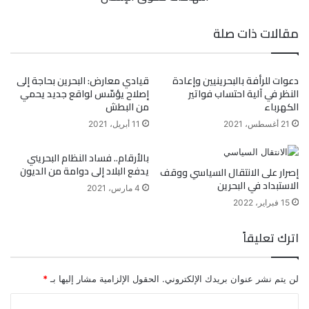
مقالات ذات صلة
دعوات للرأفة بالبحرينيين وإعادة
قيادي معارض: البحرين بحاجة إلى
النظر في آلية احتساب فواتير
إصلاح يؤسّس لواقع جديد يحمي
الكهرباء
من البطش
21 أغسطس، 2021
11 أبريل، 2021
بالأرقام.. فساد النظام البحريني
يدفع البلاد إلى دوامة من الديون
إصرار على الانتقال السياسي ووقف
الاستبداد في البحرين
4 مارس، 2021
15 فبراير، 2022
اترك تعليقاً
لن يتم نشر عنوان بريدك الإلكتروني.
الحقول الإلزامية مشار إليها بـ
*
ا