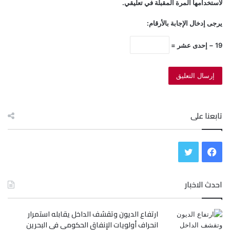
لاستخدامها المرة المقبلة في تعليقي.
يرجى إدخال الإجابة بالأرقام:
19 − إحدى عشر =
تابعنا على
ف
ت
ي
و
احدث الاخبار
س
ي
ارتفاع الديون وتقشف الداخل يقابله استمرار
ب
ت
انحراف أولويات الإنفاق الحكومي في البحرين