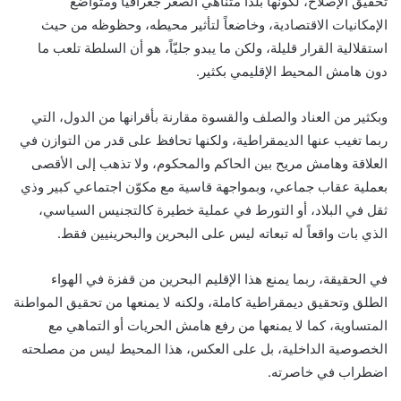
تحقيق الإصلاح، لكونها بلداً متناهي الصغر جغرافياً ومتواضع
الإمكانيات الاقتصادية، وخاضعاً لتأثير محيطه، وحظوظه من حيث
استقلالية القرار قليلة، ولكن ما يبدو جليّاً، هو أن السلطة تلعب ما
دون هامش المحيط الإقليمي بكثير.
وبكثير من العناد والصلف والقسوة مقارنة بأقرانها من الدول، التي
ربما تغيب عنها الديمقراطية، ولكنها تحافظ على قدر من التوازن في
العلاقة وهامش مريح بين الحاكم والمحكوم، ولا تذهب إلى الأقصى
بعملية عقاب جماعي، وبمواجهة قاسية مع مكوّن اجتماعي كبير وذي
ثقل في البلاد، أو التورط في عملية خطيرة كالتجنيس السياسي،
الذي بات واقعاً له تبعاته ليس على البحرين والبحرينيين فقط.
في الحقيقة، ربما يمنع هذا الإقليم البحرين من قفزة في الهواء
الطلق وتحقيق ديمقراطية كاملة، ولكنه لا يمنعها من تحقيق المواطنة
المتساوية، كما لا يمنعها من رفع هامش الحريات أو التماهي مع
الخصوصية الداخلية، بل على العكس، هذا المحيط ليس من مصلحته
اضطراب في خاصرته.