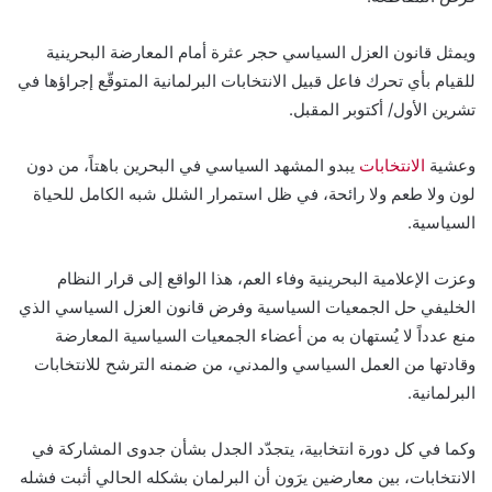
ويمثل قانون العزل السياسي حجر عثرة أمام المعارضة البحرينية
للقيام بأي تحرك فاعل قبيل الانتخابات البرلمانية المتوقّع إجراؤها في
تشرين الأول/ أكتوبر المقبل.
وعشية
الانتخابات
يبدو المشهد السياسي في البحرين باهتاً، من دون
لون ولا طعم ولا رائحة، في ظل استمرار الشلل شبه الكامل للحياة
السياسية.
وعزت الإعلامية البحرينية وفاء العم، هذا الواقع إلى قرار النظام
الخليفي حل الجمعيات السياسية وفرض قانون العزل السياسي الذي
منع عدداً لا يُستهان به من أعضاء الجمعيات السياسية المعارضة
وقادتها من العمل السياسي والمدني، من ضمنه الترشح للانتخابات
البرلمانية.
وكما في كل دورة انتخابية، يتجدّد الجدل بشأن جدوى المشاركة في
الانتخابات، بين معارضين يرَون أن البرلمان بشكله الحالي أثبت فشله