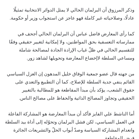
وذكر المرزوق أن البرلمان الحالي لا يمثل الدوائر الانتخابية تمثيلًا
عادلًا، وصلاحياته غير كاملة فهو عاجز عن استجواب وزير أو حكومة.
كما رأى المعارض فاضل عباس أن البرلمان الحالي أجحف في
ممارساته التعسفية بحق المواطنين، ولا إمكانية لتغيير حقيقي وفقًا
للتقسيم الحالي في ظلّ غياب الإرادة الجادة لمصالحة شاملة
ومساعي السلطة لاإخضاع المعارضة وتحويلها لشاهد زور.
من جهته قال عضو جمعية الوفاق خليل المدهون إن العزل السياسي
القائم ينفي جدية السلطة للإصلاح، كما أن التطبيع والتعدي على
حقوق الشعب، يؤكد بأن مبدأ المقاطعة هو للمطالبة بالتغيير
الحقيقي وتجاوز المصالح الذاتية والحفاظ على مصالح الناس.
أما الناشط علي الفايز فأكد أن مبدأ المعارضة هو المشاركة الفاعلة
في العمل السياسي، لكن فشل البرلمان وتحوّله إلى أداة بيد السلطة
وانعدام المشاركة السياسة وصدّ أبواب الحلّ والتشريعات الجائرة
فرض المقاطعة.