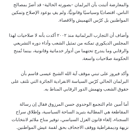
والمعارضة أثبتت بأن البرلمان -بصورته الحالية- قد أضرّ بمصالح
الناس، اقتصاديًا وسياسيًا وقانونيًّا، ولم يفِ بوعود الإصلاح وتمكين
المواطنين بل كرّس التهميش والاقصاء.
وأضاف أن التجارب البرلمانية منذ ٢٠٠٢ أكدت بأنه لا صلاحيات لهذا
المجلس الديكوري تمكنه من تمثيل الشعب وأداء دوره التشريعي
والرقابي وما يندرج تحتهما من أدوار خدماتية وقانونية، بينما تُمنح
الحكومة صلاحيات واسعة.
وأكد فيروز على تبني موقف آية الله الشيخ عيسى قاسم بأن
البرلمان الحالي كرّس السياسة الانفرادية الجائرة التي تلتف على
حقوق الشعب وتهمش الدور الرقابي المناط به.
أما أمين عام التجمع الوحدوي حسن المرزوق فقال إن رسالة
المقاطعة هي المطالبة بتبريد الساحة السياسية، وإطلاق سراح
السجناء، إلغاء قانون العزل السياسي، توفير مناخ ملائم لانتخابات
نزيهة وديمقراطية ووقف الاجحاف بحق لقمة عيش المواطنين.