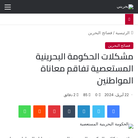
الق
الرئيسية
/
فضائح البحرين
فضائح البحرين
مشكلات الحكومة البحرينية
المستعصية تفاقم معاناة
المواطنين
22 أبريل، 2024
0
85
2 دقائق
فيسبوك
تويتر
لينكدإن
‏Tumblr
بينتيريست
‏Reddit
واتساب