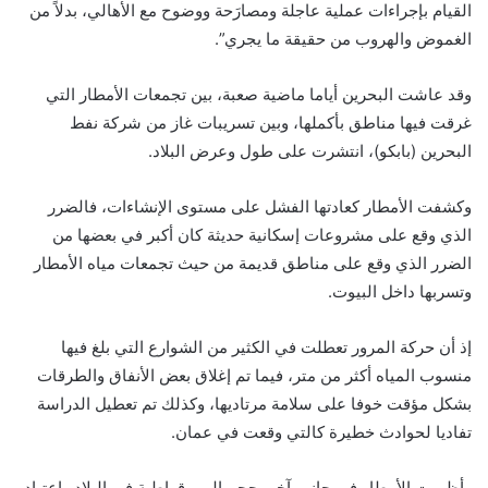
القيام بإجراءات عملية عاجلة ومصارَحة ووضوح مع الأهالي، بدلاً من
الغموض والهروب من حقيقة ما يجري”.
وقد عاشت البحرين أياما ماضية صعبة، بين تجمعات الأمطار التي
غرقت فيها مناطق بأكملها، وبين تسريبات غاز من شركة نفط
البحرين (بابكو)، انتشرت على طول وعرض البلاد.
وكشفت الأمطار كعادتها الفشل على مستوى الإنشاءات، فالضرر
الذي وقع على مشروعات إسكانية حديثة كان أكبر في بعضها من
الضرر الذي وقع على مناطق قديمة من حيث تجمعات مياه الأمطار
وتسربها داخل البيوت.
إذ أن حركة المرور تعطلت في الكثير من الشوارع التي بلغ فيها
منسوب المياه أكثر من متر، فيما تم إغلاق بعض الأنفاق والطرقات
بشكل مؤقت خوفا على سلامة مرتاديها، وكذلك تم تعطيل الدراسة
تفاديا لحوادث خطيرة كالتي وقعت في عمان.
وأظهرت الأمطار في جانب آخر، حجم البيروقراطية في البلاد واعتياد