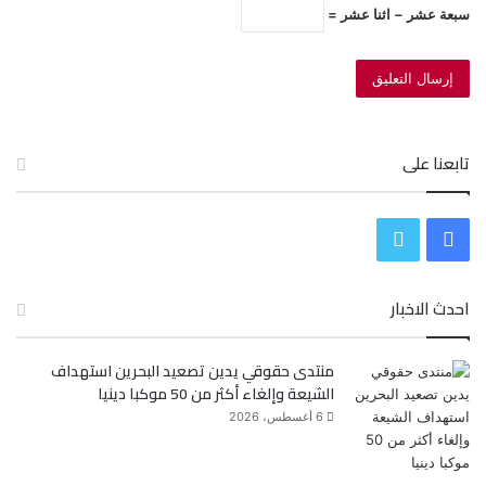
سبعة عشر − اثنا عشر =
تابعنا على
ف
ت
ي
و
احدث الاخبار
س
ي
منتدى حقوقي يدين تصعيد البحرين استهداف
ب
ت
الشيعة وإلغاء أكثر من 50 موكبا دينيا
و
ر
6 أغسطس، 2026
ك