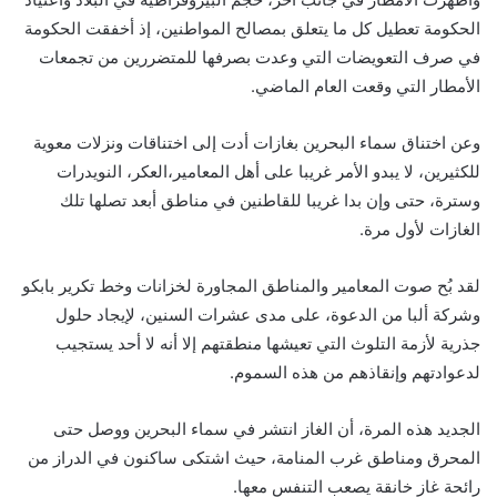
الحكومة تعطيل كل ما يتعلق بمصالح المواطنين، إذ أخفقت الحكومة
في صرف التعويضات التي وعدت بصرفها للمتضررين من تجمعات
الأمطار التي وقعت العام الماضي.
وعن اختناق سماء البحرين بغازات أدت إلى اختناقات ونزلات معوية
للكثيرين، لا يبدو الأمر غريبا على أهل المعامير،العكر، النويدرات
وسترة، حتى وإن بدا غريبا للقاطنين في مناطق أبعد تصلها تلك
الغازات لأول مرة.
لقد بُح صوت المعامير والمناطق المجاورة لخزانات وخط تكرير بابكو
وشركة ألبا من الدعوة، على مدى عشرات السنين، لإيجاد حلول
جذرية لأزمة التلوث التي تعيشها منطقتهم إلا أنه لا أحد يستجيب
لدعوادتهم وإنقاذهم من هذه السموم.
الجديد هذه المرة، أن الغاز انتشر في سماء البحرين ووصل حتى
المحرق ومناطق غرب المنامة، حيث اشتكى ساكنون في الدراز من
رائحة غاز خانقة يصعب التنفس معها.