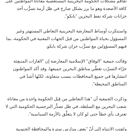
تفاقم مشكلات الحكومة البحرينية المستعصية معاناة المواطنين على
كافة الأصعدة وهو ما برز بشكل صارخ في ظل أزمة تسرُّب أحد
خزانات شركة نفط البحرين “بابكو”.
واستنكرت أوساط المعارضة البحرينية التعاطي المستهتر وغير
المسؤول بحياة المواطنين من قبل الجهات المعنية في الحكومة، بما
فيهم المسؤولين مع تسرُّب خزان شركة بابكو.
وقالت جمعية “الوفاق” الإسلامية المعارضة إن “الغازات المنبعِثة
جرّاء التسرّب تغطّي مناطق البحرين جميعها، وقد أكد المواطنون
انتشارها في جميع المحافظات بنسب متفاوتة، لكنّها أشدّ في
المناطق المحيطة”.
وذكرت الجمعية أن “هذا التعاطي من قِبَل الحكومة واحدة من معاناة
شعب البحرين مع السلطة، في ظل تصدُّر النرجسية الحكومية التي لا
تعترف بأي خطأ حتى لو كان لا يتعلَّق بالأزمة السياسية”.
ولفتت الانتباه إلى أنّ “بعض مدارس سترة والمحافظة الجنوبية