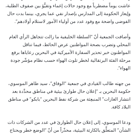
عاشت يوماً مضطرباً مع وجود حالات إغماء وتقيُّؤ بين صفوف الطلبة،
وإيعاز الحكومة إلى المدارس بإصدار نفي عما يجري، بينما بدت حال
الفوضى واضحة مع وفود عدد من أولياء الأمور لاستلام أولادهم”.
وأضافت الجمعية أنّ “السلطة الخليفية ما زالت تتجاهل الرأي العام
المحلي وتضرب بصحة المواطنين عرض الحائط، فيما تناقل
المواطنون خبر تحذير السفارة الأميركية في البحرين رعاياها برفع
مرحلة الفئة البرتقالية لخطر تلوث الهواء حسب نظام مؤشّر جودة
الهواء”.
من جهته طالب القيادي في جمعية “الوفاق”، سيد طاهر الموسوي،
حكومة البحرين بـ “إعلان حال طوارئ بيئية في مناطق محدَّدة بعد
انتشار الغازات” المنبعِثة من شركة نفط البحرين “بابكو” في مناطق
البلاد كافة.
ودعا الموسوي، إلى إعلان حال الطوارئ في عدد من الشركات ذات
الشأن” المتعلِّق بالكارثة البيئية، محذّراً من أنّ “‏الوضع خطر ويحتاج