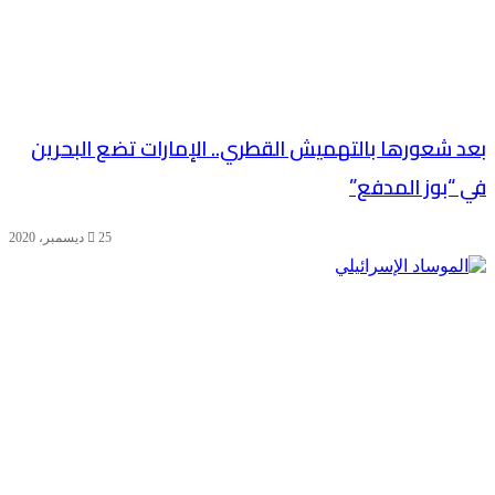
بعد شعورها بالتهميش القطري.. الإمارات تضع البحرين
في “بوز المدفع”
25 ديسمبر، 2020