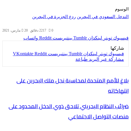
الوسوم
التدخل السعودي في البحرين
ردع الجزيرة في البحرين
0
217
2 دقائق
20 مارس، 2021
فيسبوك
تويتر
لينكدإن
بينتيريست
واتساب
شاركها
فيسبوك
تويتر
لينكدإن
بينتيريست
مشاركة عبر البريد
طباعة
بلاغ للأمم المتحدة لمحاسبة نجل ملك البحرين على
انتهاكاته
ضرائب النظام البحريني تلاحق ذوي الدخل المحدود على
منصات التواصل الاجتماعي