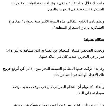
جاء ذلك خلال مداخلة ألقاها في ندوة ناقشت تداعيات المغامرات
العسكرية السعودية في البحرين واليمن.
ونظم نادي الخليج الثقافي هذه الندوة الافتراضية بعنوان “المغامرة
العسكرية تزعزع استقرار المنطقة”.
مظالم عميقة
وتحدث الصحفي فينيان كننغهام عن انطباعه لدى مشاهداته لثورة 14
فبراير في البحرين عندما كان في البلاد حينها.
وقال: “أدركت حينها المظالم العميقة للبحرانيين، إذ لم أكن أتوقع خروج
تلك الأعداد الهائلة في التظاهرات”.
وأضاف كننغهام أن النظام البحريني كان في موقف ضعيف وفقد
سيطرته على البلاد.
وذلك حتى تاريخ 14 مارس عندما عبرت قوات عسكرية سعودية