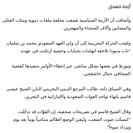
أزمة تتعمق
وأضافت أن الأزمة السياسية تعمقت مخلفة ملفات دموية ومئات القتلى
والمصابين وآلاف السحناء والمهجرين.
ولفتت الحركة البحرينية إلى أن ولي العهد السعودي محمد بن سلمان
“بات منبوذا تلاحقه اتهامات بجنايات وحشية ارتكبت في عهده.
وتورط في بعضها بشكل مباشر، عبر إعطاء الأوامر بتنفيذها كقضية
الصحافي جمال خاشقجي.
وفي السياق ذاته، طالب المرجع الديني البحريني البارز الشيخ عيسى
قاسم بإنهاء تواجد القوات السعودية والإماراتية في البحرين.
وقال الشيخ قاسم في تصريحات صحفية، إن القوّات قد تدخّلت
“لتسكت صوت الشعب، وتُبقيَ الوضع الظالم متنامياً يوماً بعد يوم
ويزداد سوءاً”.