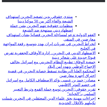
أخبار عاجلة
تويتر
فيسبوك
منتدى حقوقي يدين تصعيد البحرين استهداف
الشيعة وإلغاء أكثر من 50 موكبا دينيا
منظمات حقوقية تتهم البحرين بشن حملة
اضطهاد ديني ممنهجة ضد الشيعة
العفو الدولية تدعو لمساءلة البحرين قضائيا بشأن استهداف
معارضين في المنفى
انخراط البحرين في ضربات إيران يهدد بتوسيع رقعة المواجهة
في الخليج
الاضطهاد الديني في البحرين.. إدارة الأوقاف الجعفرية تفرض
قيودًا جديدة على شعائر دينية
جمعية الوفاق: تطبيع النظام البحريني مع إسرائيل يخالف
الإجماع الوطني ويهدد أمن البلاد
المحكمة العليا البريطانية تسقط حصانة البحرين في قضية
اختراق أجهزة معارضين
مصادر: حمد بن عيسى يؤكد الاصطفاف الكامل مع إسرائيل
في خضم التوتر الإقليمي
تقرير حقوقي: البحرين توسع حملة القمع وتربط التعبير
السلمي بـ”الخيانة”
إجراءات مهينة بحق علماء الدين المعتقلين في البحرين شملت
تكبيلهم بالأغلال الحديدية