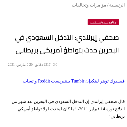
الرئيسية
/
مؤامرات وتحالفات
مؤامرات وتحالفات
صحفي إيرلندي: التدخل السعودي في
البحرين حدث بتواطؤ أمريكي بريطاني
0
217
2 دقائق
20 مارس، 2021
فيسبوك
تويتر
لينكدإن
بينتيريست
واتساب
قال صحفي إيرلندي إن التدخل السعودي في البحرين بعد شهر من
اندلاع ثورة 14 فبراير 2011، “ما كان ليحدث لولا تواطؤ أمريكي
بريطاني”.