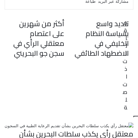
مشاركة عبر البريد
طباعة
و
ر
د
b
ي
ا
d
ك
إ
l
ر
i
ب
r
ن
ي
t
تنديد واسع
أكثر من شهرين
م
س
ق
ت
بسياسة النظام
على اعتصام
ا
الخليفي في
معتقلي الرأي في
ل
الاضطهاد الطائفي
سجن جو البحريني
ا
ت
ذ
ا
ت
ص
ل
ة
معتقل رأي يكذب سلطات البحرين بشأن