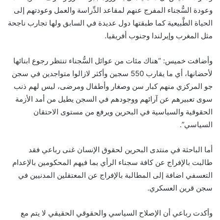
وعودة السُّجناء المفرج عنهم لمقاعد الدِّراسة والعمل وعودتهم إلى
الحياة الطَّبيعية كما طبقتها دول عديدة في السابق ولها تجارب ناجحة
مثل المغرب وإيرلندا وجنوب أفريقيا.
وأضافت خميس: “هناك مئات من عوائل السُّجناء تنتظر رجوع ابنائها
لأحضانها، أي ما يقارب 550 سجين وأكثر لازالوا متواجدين في سجن
جو المركزي منهم كبار سن وصغار وأطفال ومرضى، ليس لهم ذنب
سوى تعبيرهم عن آرائهم ووجودهم في السجن يطيل من أمد الأزمة
الحقوقية والسياسية في البحرين ويرفع من مستوى الاحتقان
السياسي”.
أما الباحثة في منتدى البحرين لحقوق الإنسان غنى رباعي فقد
طالبت بالإفراج عن كافة سجناء الرأي بما فيهم المحكومين بالإعدام
التعسفي اضافة إلى المطالبة بالإفراج عن المعتقلين المدنيين في
سجن قرين العسكري.
وأكدت رباعي أن الإصلاح السياسي والحقوقي الحقيقي لا يتم مع