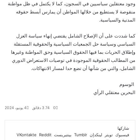
وجود
معتقلين سياسيين
في السجون، كما لا يكتمل في ظل مواطنة
منقوصة لا يستطيع من خلالها المواطن أن يمارس أبسط حقوقه
المدنية والسياسية.
كما شددت على أن الإصلاح الشامل يقتضي إنهاء سياسة العزل
السياسي وسياسة حل الجمعيات السياسية والحقوقية المستقلة
وإطلاق الحريات بما فيها الحقوق السياسية وحق المواطنة وغيرها
من المطالب الحقوقية الموجودة في توصيات الاستعراض الدوري
الشامل، والتي من شأنها أن تضع حدا لمسار الانتهاكات.
الوسوم
البحرين
معتقلي الرأي
0
74
3 دقائق
4 يونيو، 2024
ف
ت
ل
ب
و
ي
و
ي
T
ي
ا
R
شاركها
ي
س
ن
u
ن
ت
e
فيسبوك
تويتر
لينكدإن
بينتيريست
ب
ت
ك
ت
m
d
س