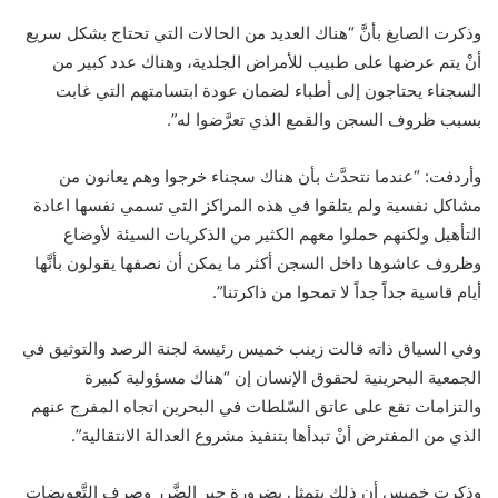
وذكرت الصايغ بأنَّ “هناك العديد من الحالات التي تحتاج بشكل سريع
أنْ يتم عرضها على طبيب للأمراض الجلدية، وهناك عدد كبير من
السجناء يحتاجون إلى أطباء لضمان عودة ابتسامتهم التي غابت
بسبب ظروف السجن والقمع الذي تعرَّضوا له”.
وأردفت: “عندما نتحدَّث بأن هناك سجناء خرجوا وهم يعانون من
مشاكل نفسية ولم يتلقوا في هذه المراكز التي تسمي نفسها اعادة
التأهيل ولكنهم حملوا معهم الكثير من الذكريات السيئة لأوضاع
وظروف عاشوها داخل السجن أكثر ما يمكن أن نصفها يقولون بأنَّها
أيام قاسية جداً جداً لا تمحوا من ذاكرتنا”.
وفي السياق ذاته قالت زينب خميس رئيسة لجنة الرصد والتوثيق في
الجمعية البحرينية لحقوق الإنسان إن “هناك مسؤولية كبيرة
والتزامات تقع على عاتق السّلطات في البحرين اتجاه المفرج عنهم
الذي من المفترض أنْ تبدأها بتنفيذ مشروع العدالة الانتقالية”.
وذكرت خميس أن ذلك يتمثل بضرورة جبر الضَّرر وصرف التَّعويضات