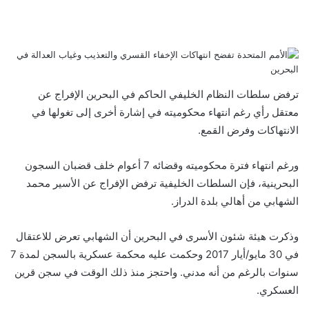
ف
ت
ل
ب
و
ي
و
ي
T
ي
ا
R
ي
س
ن
u
ن
ت
e
ب
ت
ك
ت
m
d
س
و
ر
د
b
ي
ا
d
ترفض سلطات النظام الخليفي الحاكم في البحرين الإفراج عن
ك
إ
l
ر
i
ب
معتقل رأي رغم انتهاء محكوميته في إشارة أخرى إلى تغولها في
r
ن
ي
t
الانتهاكات وفرض القمع.
س
ت
ورغم انتهاء فترة محكوميته وقضائه 7 أعوام خلف قضبان السجون
البحرينية، فإن السلطات الخليفية ترفض الإفراج عن الأسير محمد
الشهابي من أهالي بلدة الدراز.
وذكرت
هيئة شئون الأسرى
في البحرين أن الشهابي تعرض للاعتقال
في 30 مايو/أيار 2017 وحكمت عليه محكمة عسكرية بالسجن لمدة 7
سنوات بالرغم من أنه مدني. واحتجز منذ ذلك الوقت في سجن قرين
العسكري.