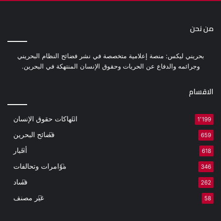
من نحن
بحريني ليكس: منصة إعلامية متخصصة في نشر فضائح النظام البحريني
وجرائمه والدفاع عن الحريات وحقوق الإنسان المنتهكة في البحرين.
الاقسام
انتهاكات حقوق الإنسان
1٬199
فضائح البحرين
659
أخبار
618
مؤامرات وتحالفات
346
فساد
262
غير مصنف
58