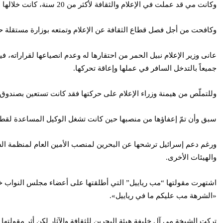
وكانت مي قد عملت في الإعلام والثقافة لأكثر من 20 سنة، كانت خلالها شخصية خلافية على الدوام، ومنحتها خلفيتها المتحدرة من العائلة الحاكمة قدرة على التمرد على الوزراء الذين عملت تحتهم.
وكافحت من أجل فصل قطاع الثقافة عن الإعلام وتمتعه بوزارة مستقلة حتى تحقق ذلك (2008) قبل أن تلغى الوزارة لاحقا ويتم
عانى وزير الإعلام نبيل الحمر من احتقارها له وعدم انصياعها لقراراته، 
جميعاً بالتدخل السافر في عملها وإعاقة تحركها.
وللتملّص من هيمنة وزراء الإعلام على حركتها فقد كانت تستعين بصندوق
سبق وأن تمّ إعفاؤها من منصبها حين كانت تشغل الوكيل المساعدة لقطاع ا
والهيئات الأخرى.
«الشرهة مب عليكم ما في رياييل».
تركت الشيخة مي آل خليفة هيئة البحرين للثقافة والآثار لكن أثر مقولتها