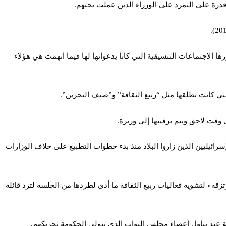
ا الاجتماعات التنسيقية التي كانا يدعوانها لها فيما اتهمت هي هؤلاء
ي كانت تطلقها مثل “ربيع الثقافة” و”صيف البحرين”.
 وقت لاحق ويتم ترقيتها إلى وزيرة.
نه من الملاحظ أنها لم تلتقِ بأيّ من المسؤولين الإسرائيليين الذين زاروا البلاد منذ بدء خطوات التطبيع على خلاف الوزارات
ابريل 2012 حيث اتهمتهم بإرسال أطفال وصفتهم بـ «المرتزقة» لتشويه فعاليات ربيع الثقافة ما أدى لطردها من الجلسة لترد قائلة
بية عند تناول أعضاء مجلس النواب الذي تتولى الحكومة تحريكهم.