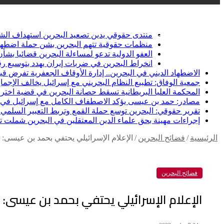
أخبار عاجلة
تويتر
فيسبوك
منتدى حقوقي يدين تصعيد البحرين استهداف الشيعة وإلغاء أ
منظمات حقوقية تتهم البحرين بشن حملة اضطها
العفو الدولية تدعو لمساءلة البحرين قضائيا ب
انخراط البحرين في ضربات إيران يهدد بتوسيع رق
الاضطهاد الديني في البحرين.. إدارة الأوقاف الجعفرية تفرض قيو
جمعية الوفاق: تطبيع النظام البحريني مع إسرائيل يخالف الإجماع
المحكمة العليا البريطانية تسقط حصانة البحرين في قضية اخت
مصادر: حمد بن عيسى يؤكد الاصطفاف الكامل مع إسرائيل في خ
تقرير حقوقي: البحرين توسع حملة القمع وتربط التعبير السلمي ب
إجراءات مهينة بحق علماء الدين المعتقلين في البحرين شملت تكب
الرئيسية
/
فضائح البحرين
/
الإعلام الإسرائيلي يحتفي بحمد بن عيسى: ا
فضائح البحرين
الإعلام الإسرائيلي يحتفي بحمد بن عيسى: 