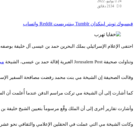
24 يوليو، 2022
0
134
2 دقائق
فيسبوك
تويتر
لينكدإن
بينتيريست
واتساب
احتفى الإعلام الإسرائيلي بملك البحرين حمد بن عيسى آل خليفة بوصفه ال
وتناولت صحيفة Jorusalem Post العبرية إقالة حمد بن عيسى، الشيخة
مي
وقالت الصحيفة إن الشيخة مي بنت محمد رفضت مصافحة السفير الإسرائيلي إيتان ن
كما أشارت إلى أن الشيخة مي تركت مراسم الدفن عندما أُعلمت أن السفي
وأشارت تقارير أخرى إلى أن الملك وقَّع مرسوماً بتعيين الشيخ خليفة بن أ
وكانت الشيخة مي التي عملت في الحقلين الإعلامي والثقافي نحو عشري