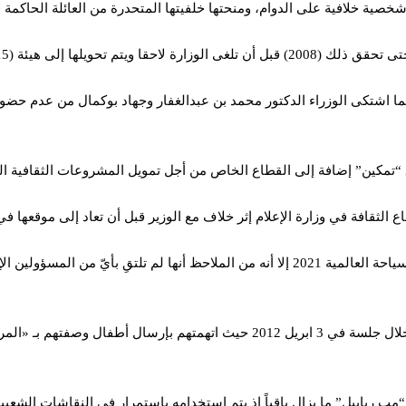
 تحويلها إلى هيئة (2015).
فيما اشتكى الوزراء الدكتور محمد بن عبدالغفار وجهاد بوكمال من عدم حضوره
 “تمكين” إضافة إلى القطاع الخاص من أجل تمويل المشروعات الثقافية الت
لثقافة في وزارة الإعلام إثر خلاف مع الوزير قبل أن تعاد إلى موقعها في
ورغم دعم إسرائيل ترشحها عن البحرين لمنصب الأمين العام لمنظمة السياحة العالمية 2021 إلا أ
اشتهرت مقولتها “مب رياييل” التي أطلقتها على أعضاء مجلس النواب خلال جلسة في 3 
 “مب رياييل” ما يزال باقياً إذ يتم استخدامه باستمرار في النقاشات الشع