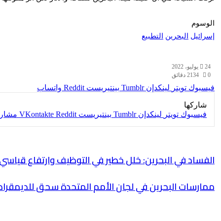
الوسوم
إسرائيل
البحرين
التطبيع
24 يوليو، 2022
0
134
2 دقائق
فيسبوك
تويتر
لينكدإن
بينتيريست
واتساب
شاركها
فيسبوك
تويتر
لينكدإن
بينتيريست
مشارك
الفساد في البحرين: خلل خطير في التوظيف وارتفاع قياسي 
ممارسات البحرين في لجان الأمم المتحدة سحق للديمقرا