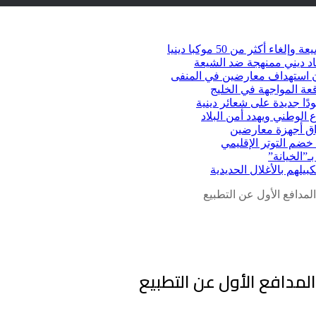
كثر من 50 موكبا دينيا
د ديني ممنهجة ضد الشيعة
شأن استهداف معارضين في المنفى
عة المواجهة في الخليج
دًا جديدة على شعائر دينية
 الوطني ويهدد أمن البلاد
راق أجهزة معارضين
ضم التوتر الإقليمي
ـ”الخيانة”
يلهم بالأغلال الحديدية
لمدافع الأول عن التطبيع
المدافع الأول عن التطبيع