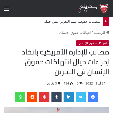
الق
منظمات حقوقية تتهم البحرين بشن حملة اضطهاد ديني ممنهجة ضد الشيعة
الرئيسية
/
انتهاكات حقوق الإنسان
انتهاكات حقوق الإنسان
مطالب للإدارة الأمريكية باتخاذ
إجراءات حيال انتهاكات حقوق
الإنسان في البحرين
24 أبريل، 2022
0
154
3 دقائق
فيسبوك
تويتر
لينكدإن
‏Tumblr
بينتيريست
‏Reddit
واتساب