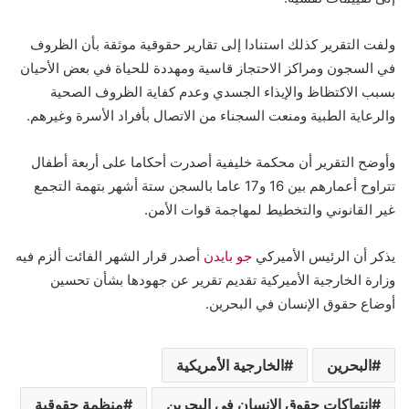
ولفت التقرير كذلك استنادا إلى تقارير حقوقية موثقة بأن الظروف
في السجون ومراكز الاحتجاز قاسية ومهددة للحياة في بعض الأحيان
بسبب الاكتظاظ والإيذاء الجسدي وعدم كفاية الظروف الصحية
والرعاية الطبية ومنعت السجناء من الاتصال بأفراد الأسرة وغيرهم.
وأوضح التقرير أن محكمة خليفية أصدرت أحكاما على أربعة أطفال
تتراوح أعمارهم بين 16 و17 عاما بالسجن ستة أشهر بتهمة التجمع
غير القانوني والتخطيط لمهاجمة قوات الأمن.
يذكر أن الرئيس الأميركي
جو بايدن
أصدر قرار الشهر الفائت ألزم فيه
وزارة الخارجية الأميركية تقديم تقرير عن جهودها بشأن تحسين
أوضاع حقوق الإنسان في البحرين.
البحرين
الخارجية الأمريكية
انتهاكات حقوق الإنسان في البحرين
منظمة حقوقية