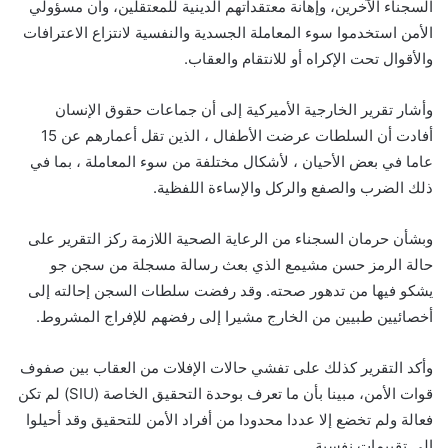
السجناء الآخرين، وإهانة معتقداتهم الدينية للمعتقلين، وأن مسؤولي
الأمن استخدموا سوء المعاملة الجسدية والنفسية لانتزاع الاعترافات
والأقوال تحت الإكراه أو للانتقام والعقاب.
وأشار تقرير الخارجية الأميركية إلى أن جماعات حقوق الإنسان
أفادت أن السلطات عرضت الأطفال ، الذين تقل أعمارهم عن 15
عاما في بعض الأحيان ، لأشكال مختلفة من سوء المعاملة ، بما في
ذلك الضرب والصفع والركل والإساءة اللفظية.
وبشأن حرمان السجناء من الرعاية الصحية اللازمة ركز التقرير على
حالة الرمز حسن مشيمع الذي بعث رسالة مسجلة من سجن جو
يشكو فيها من تدهور صحته. وقد رفضت سلطات السجن إحالته إلى
أخصائيين طبيين من الخارج مشيرا إلى رفضهم للإفراج المشروط.
وأكد التقرير كذلك على تفشي حالات الإفلات من العقاب بين صفوف
قوات الأمن، مبينا بأن ما تعرف بوحدة التحقيق الخاصة (SIU) لم تكن
فعالة ولم تخضع إلا عددا محدودا من أفراد الأمن للتحقيق وقد أحيلوا
إلى تقييمات نفسية.