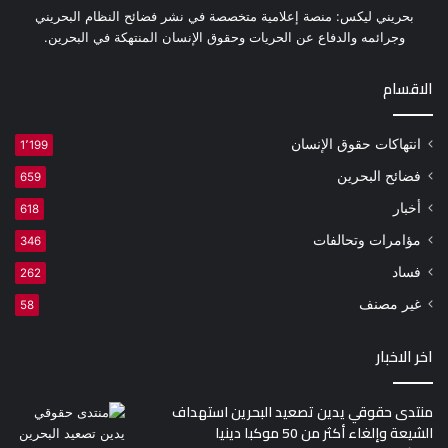
بحريني ليكس: منصة إعلامية متخصصة في نشر فضائح النظام البحريني
وجرائمه والدفاع عن الحريات وحقوق الإنسان المنتهكة في البحرين.
الاقسام
انتهاكات حقوق الإنسان
1٬199
فضائح البحرين
659
أخبار
618
مؤامرات وتحالفات
346
فساد
262
غير مصنف
58
اخر الاخبار
منتدى حقوقي يدين تصعيد البحرين استهداف
الشيعة وإلغاء أكثر من 50 موكبا دينيا