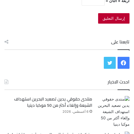
أربعة × اثنان =
تابعنا على
ف
ت
ي
و
احدث الاخبار
س
ي
منتدى حقوقي يدين تصعيد البحرين استهداف
ب
ت
الشيعة وإلغاء أكثر من 50 موكبا دينيا
و
ر
6 أغسطس، 2026
ك