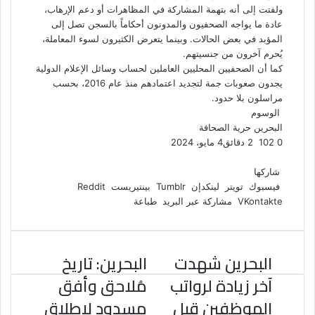
ولفتت إلى أنه بتهمة المشاركة في المظاهرات أو دعم الإرهاب،
عادة ما يواجه الصحفيون والمدونون أحكاماً بالسجن تصل إلى
المؤبد في بعض الحالات. وبينما يتعرض الكثيرون لسوء المعاملة،
يُحرم آخرون من جنسيتهم.
كما أن الصحفيين المحليين العاملين لحساب وسائل الإعلام الدولية
يجدون صعوبات جمة لتجديد اعتمادهم منذ عام 2016، بحسب
مراسلون بلا حدود.
الوسوم
البحرين
حرية الصحافة
0
102
2 دقائق
4 مايو، 2024
ف
ت
ل
ب
و
ي
و
ي
T
ي
ا
R
شاركها
ي
س
ن
u
ن
ت
e
فيسبوك
تويتر
لينكدإن
بينتيريست
ب
ت
ك
ت
m
d
س
مشاركة عبر البريد
طباعة
و
ر
د
b
ي
ا
d
ك
إ
l
ر
i
ب
r
ن
ي
t
البحرين شهدت
البحرين: تاريخ
س
ت
آخر زيادة لرواتب
مُلاحق وأفق
الموظفين قبل
مسدود لإطلاق