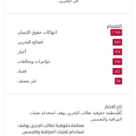
في البحرين.
الاقسام
انتهاكات حقوق الإنسان
1٬199
فضائح البحرين
660
أخبار
618
مؤامرات وتحالفات
346
فساد
262
غير مصنف
58
اخر الاخبار
منظمة حقوقية تطالب البحرين بوقف
استخدام تقنيات المراقبة والتجسس