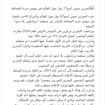
ف
ت
ل
ب
و
ي
و
ي
T
ي
ا
R
ي
س
ن
u
ن
ت
e
ب
ت
ك
ت
m
d
س
حلت البحرين ضمن أسوأ 8 دول حول العالم والمركز الأخير خليجيا
و
ر
د
b
ي
ا
d
في مؤشر حرية الصحافة الصادر عن منظمة “مراسلون بلا حدود”
ك
إ
l
ر
i
ب
الدولية.
r
ن
ي
t
وتراجعت البحرين مركزين في
المؤشر الدولي
لعام 2024 مقارنة
س
بالعام الماضي، لتحتل المركز 173 من أصل 180 دولة.
ت
وأحرزت دولة قطر المركز الأول خليجياً، تليها الكويت ثم سلطنة
عُمان، ثم الإمارات العربية المتحدة، تليها السعودية وأخيرا البحرين
بالترتيب لهذا العام.
وقالت منظمة مراسلون بلا حدود إنه تحت حُكم أسرة آل خليفة
التي تدير شؤون البلاد بقبضة من حديد، أصبح اسم مملكة البحرين
مرتبطاً بعدد الصحفيين القابعين في السجون.
وأشارت المنظمة إلى أنه في عام 2017، تم إغلاق جريدة الوسط
التي تُعتبر وسيلة الإعلام المستقلة الوحيدة في البلاد، ليصبح
المشهد السمعي البصري البحريني مقتصراً على قنوات تلفزيونية
وإذاعية تسيطر عليها وزارة الإعلام سيطرة تامة.
وذكرت أن هناك أربع صحف يومية وطنية باللغة العربية واثنتان
باللغة الإنجليزية، وهي كلها جرائد شبه حكومية يملكها أحد أفراد
العائلة الحاكمة، والذي لا يمكن انتقاده بأي شكل من الأشكال.
وأكدت المنظمة الدولية أن حرية التعبير منعدمة في البحرين، وقد