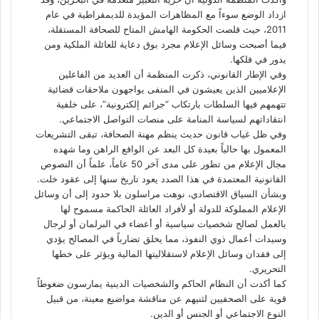
ازداد الوضع سوءاً مع المظاهرات المؤيدة للديمقراطية في عام
2011، حيث قلصت الحكومة الهامش المتاح للصحافة المستقلة،
فيما أصبحت وسائل الإعلام مجرد بوق دعاية للعائلة الملكية ومن
يدور في فلكها.
وفي الإطار القانوني، ذكرت المنظمة أن العديد من الفاعلين
الإعلاميين الذين يعيشون في المنفى يواجهون ملاحقات قضائية
تتهمهم فيها السلطات بارتكاب “جرائم إلكترونية”، على خلفية
انتقاداتهم لسياسة المنامة على منصات التواصل الاجتماعي.
وفي ظل غياب قانون حديث ينظم مهنة الصحافة، تبقى التشريعات
المعمول بها حالياً بعيدة كل البعد عن الواقع الراهن وما شهده
مجال الإعلام من تطور على مدى آخر 50 عاماً، علماً أن النصوص
القانونية المعتمدة في هذا الصدد يعود تاريخ سنها إلى عقود خلت.
وبشأن السياق الاقتصادي، نوهت مراسلون بلا حدود إلى أن وسائل
الإعلام المملوكة للدولة أو لأفراد العائلة الحاكمة مسموح لها
بالعمل لصالح شخصيات سياسية أو أعضاء في البرلمان أو لرجال
وسيدات أعمال ذوي النفوذ، مما يخلق تضارباً في المصالح يؤدي
إلى فقدان وسائل الإعلام لاستقلاليتها المالية ويؤثر على خطها
التحريري.
كما أكدت أن النظام الحاكم والشخصيات الدينية يمارسون ضغوطاً
قوية على الصحفيين لثنيهم عن مناقشة مواضيع معينة، من قبيل
النوع الاجتماعي أو الجنس أو الدين.