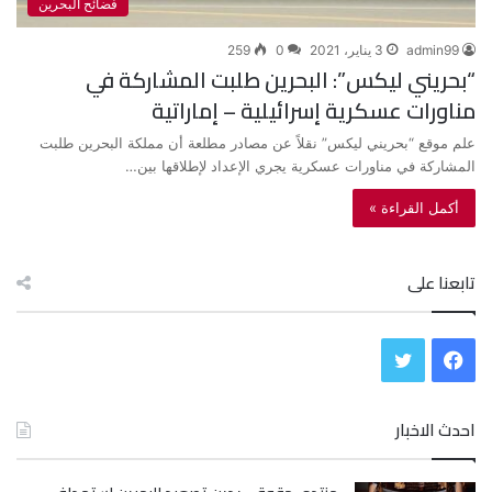
فضائح البحرين
admin99
3 يناير، 2021
0
259
“بحريني ليكس”: البحرين طلبت المشاركة في
مناورات عسكرية إسرائيلية – إماراتية
علم موقع “بحريني ليكس” نقلاً عن مصادر مطلعة أن مملكة البحرين طلبت
المشاركة في مناورات عسكرية يجري الإعداد لإطلاقها بين…
أكمل القراءة »
تابعنا على
ف
ت
ي
و
احدث الاخبار
س
ي
ب
ت