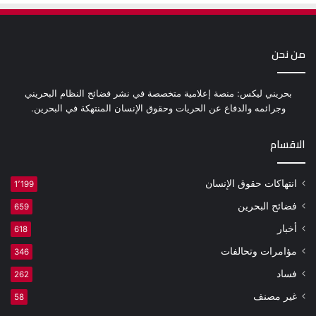
من نحن
بحريني ليكس: منصة إعلامية متخصصة في نشر فضائح النظام البحريني
وجرائمه والدفاع عن الحريات وحقوق الإنسان المنتهكة في البحرين.
الاقسام
انتهاكات حقوق الإنسان
1٬199
فضائح البحرين
659
أخبار
618
مؤامرات وتحالفات
346
فساد
262
غير مصنف
58