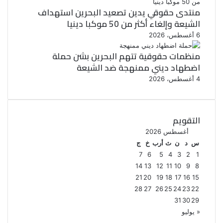
منتدى حقوقي يدين تصعيد البحرين استهداف
الشيعة وإلغاء أكثر من 50 موكبا دينيا
6 أغسطس، 2026
منظمات حقوقية تتهم البحرين بشن حملة
اضطهاد ديني ممنهجة ضد الشيعة
4 أغسطس، 2026
التقويم
أغسطس 2026
س
د
ن
ث
أرب
خ
ج
7
6
5
4
3
2
1
14
13
12
11
10
9
8
21
20
19
18
17
16
15
28
27
26
25
24
23
22
31
30
29
« يوليو