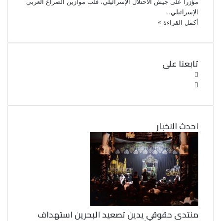
مؤزرا على جيش الاحتلال الإسرائيلي، قلب موازين الصراع العربي
الإسرائيلي…
أكمل القراءة »
تابعنا على
ف
ي
ت
و
س
ب
ي
ت
و
احدث الاخبار
ر
ك
منتدى حقوقي يدين تصعيد البحرين استهداف