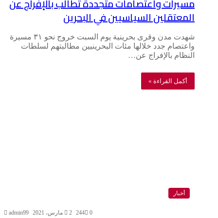
مسيرات واعتصامات متجددة تطالب بالإفراج عن
المعتقلين السياسيين في البحرين
شهدت مدن وقرى بحرينية يوم السبت خروج نحو ٣١ مسيرة
واعتصام جدد خلالها مئات البحرينيين مطالبتهم لسلطات
النظام بالإفراج عن…
أكمل القراءة »
أخبار
0
244
2 مارس، 2021
admin99