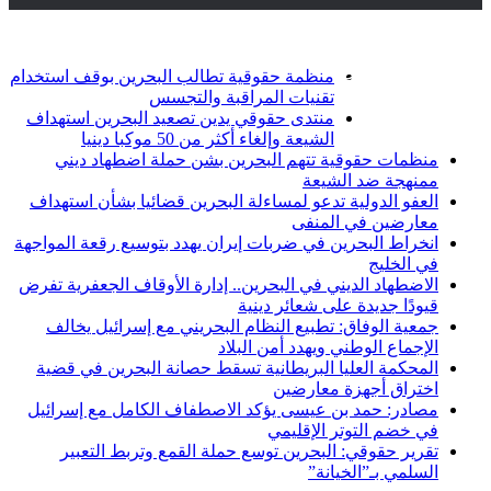
أخبار عاجلة
تويتر
فيسبوك
منظمة حقوقية تطالب البحرين بوقف استخدام
تقنيات المراقبة والتجسس
منتدى حقوقي يدين تصعيد البحرين استهداف
الشيعة وإلغاء أكثر من 50 موكبا دينيا
منظمات حقوقية تتهم البحرين بشن حملة اضطهاد ديني
ممنهجة ضد الشيعة
العفو الدولية تدعو لمساءلة البحرين قضائيا بشأن استهداف
معارضين في المنفى
انخراط البحرين في ضربات إيران يهدد بتوسيع رقعة المواجهة
في الخليج
الاضطهاد الديني في البحرين.. إدارة الأوقاف الجعفرية تفرض
قيودًا جديدة على شعائر دينية
جمعية الوفاق: تطبيع النظام البحريني مع إسرائيل يخالف
الإجماع الوطني ويهدد أمن البلاد
المحكمة العليا البريطانية تسقط حصانة البحرين في قضية
اختراق أجهزة معارضين
مصادر: حمد بن عيسى يؤكد الاصطفاف الكامل مع إسرائيل
في خضم التوتر الإقليمي
تقرير حقوقي: البحرين توسع حملة القمع وتربط التعبير
السلمي بـ”الخيانة”