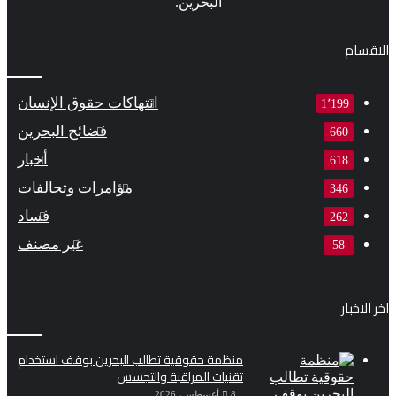
البحرين.
الاقسام
انتهاكات حقوق الإنسان
1٬199
فضائح البحرين
660
أخبار
618
مؤامرات وتحالفات
346
فساد
262
غير مصنف
58
اخر الاخبار
منظمة حقوقية تطالب البحرين بوقف استخدام
تقنيات المراقبة والتجسس
8 أغسطس، 2026