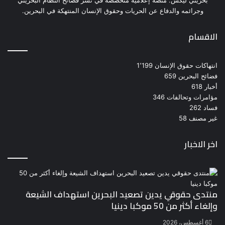
بحريني ليكس: منصة إعلامية متخصصة في نشر فضائح النظام البحريني
وجرائمه والدفاع عن الحريات وحقوق الإنسان المنتهكة في البحرين.
الاقسام
انتهاكات حقوق الإنسان
1٬199
فضائح البحرين
659
أخبار
618
مؤامرات وتحالفات
346
فساد
262
غير مصنف
58
اخر الاخبار
منتدى حقوقي يدين تصعيد البحرين استهداف الشيعة
وإلغاء أكثر من 50 موكبا دينيا
6 أغسطس، 2026