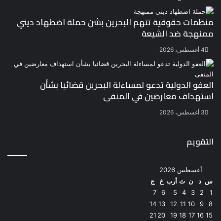
منظمات حقوقية تتهم البحرين بشن حملة اضطهاد ديني
ممنهجة ضد الشيعة
4 أغسطس، 2026
العفو الدولية تدعو لمساءلة البحرين قضائيا بشأن
استهداف معارضين في المنفى
3 أغسطس، 2026
التقويم
أغسطس 2026
س
د
ن
ث
أرب
خ
ج
7
6
5
4
3
2
1
14
13
12
11
10
9
8
21
20
19
18
17
16
15