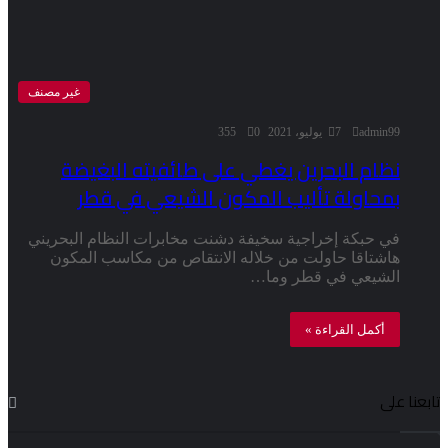
غير مصنف
admin99
7 يوليو، 2021
0
355
نظام البحرين يغطي على طائفيته البغيضة
بمحاولة تأليب المكون الشيعي في قطر
في حبكة إخراجية سخيفة دشنت مخابرات النظام البحريني
هاشتاقا حاولت من خلاله الانتقاص من مكاسب المكون
الشيعي في قطر وما…
أكمل القراءة »
تابعنا على