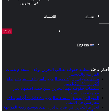
في البحرين.
فساد
الاقسام
1٬199
English
أخبار عاجلة
منظمة حقوقية تطالب البحرين بوقف استخدام تقنيات
المراقبة والتجسس
منتدى حقوقي يدين تصعيد البحرين استهداف الشيعة وإلغاء
أكثر من 50 موكبا دينيا
منظمات حقوقية تتهم البحرين بشن حملة اضطهاد ديني
ممنهجة ضد الشيعة
العفو الدولية تدعو لمساءلة البحرين قضائيا بشأن استهداف
معارضين في المنفى
انخراط البحرين في ضربات إيران يهدد بتوسيع رقعة المواجهة