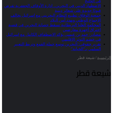
في الخليج
الاضطهاد الديني في البحرين.. إدارة الأوقاف الجعفرية تفرض
قيودًا جديدة على شعائر دينية
جمعية الوفاق: تطبيع النظام البحريني مع إسرائيل يخالف
الإجماع الوطني ويهدد أمن البلاد
المحكمة العليا البريطانية تسقط حصانة البحرين في قضية
اختراق أجهزة معارضين
مصادر: حمد بن عيسى يؤكد الاصطفاف الكامل مع إسرائيل
في خضم التوتر الإقليمي
تقرير حقوقي: البحرين توسع حملة القمع وتربط التعبير
السلمي بـ”الخيانة”
الرئيسية
/
شيعة قطر
شيعة قطر