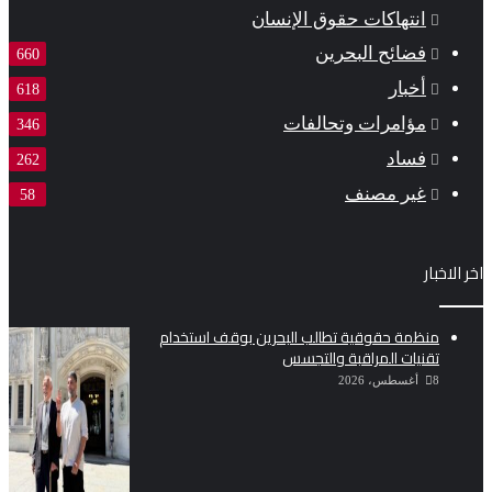
انتهاكات حقوق الإنسان
فضائح البحرين
660
أخبار
618
مؤامرات وتحالفات
346
فساد
262
غير مصنف
58
اخر الاخبار
منظمة حقوقية تطالب البحرين بوقف استخدام
تقنيات المراقبة والتجسس
8 أغسطس، 2026