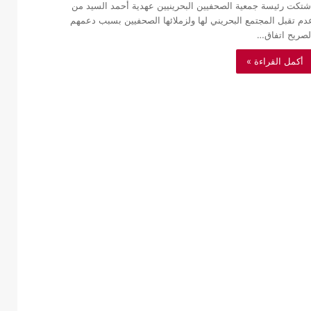
شتكت رئيسة جمعية الصحفيين البحرينيين عهدية أحمد السيد من
دم تقبل المجتمع البحريني لها ولزملائها الصحفيين بسبب دعمهم
لصريح اتفاق…
أكمل القراءة »