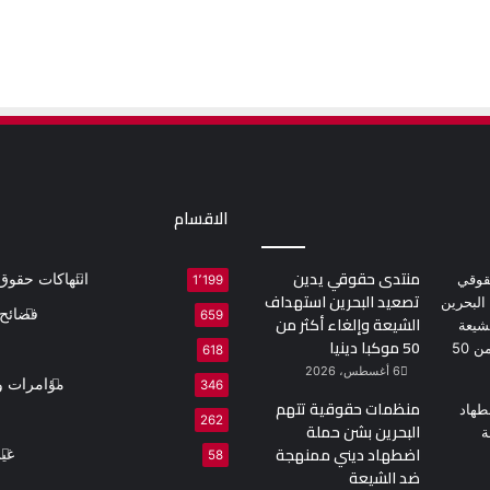
الاقسام
منتدى حقوقي يدين
انتهاكات حقوق 
1٬199
تصعيد البحرين استهداف
فضائح 
659
الشيعة وإلغاء أكثر من
50 موكبا دينيا
618
6 أغسطس، 2026
مؤامرات و
346
منظمات حقوقية تتهم
262
البحرين بشن حملة
اضطهاد ديني ممنهجة
غي
58
ضد الشيعة