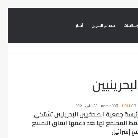
تحالفات
فضائح البحرين
أخبار
بحث
تسجيل
تويتر
فيسبوك
عن
الدخول
بحرينيين
0
1٬911
admin99
8 يناير، 2021
ئيسة جمعية الصحفيين البحرينيين تشتكي
فظ المجتمع لها بعد دعمها اتفاق التطبيع
ع إسرائيل