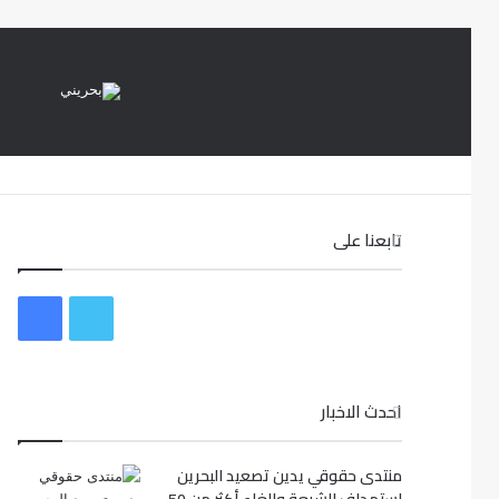
تابعنا على
ت
ف
و
ي
احدث الاخبار
ي
س
ت
ب
منتدى حقوقي يدين تصعيد البحرين
ر
و