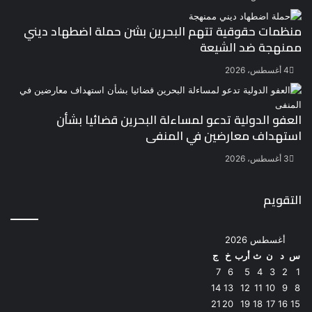
منظمات حقوقية تتهم البحرين بشن حملة اضطهاد ديني
ممنهجة ضد الشيعة
4 أغسطس، 2026
العفو الدولية تدعو لمساءلة البحرين قضائيا بشأن
استهداف معارضين في المنفى
3 أغسطس، 2026
التقويم
أغسطس 2026
س
د
ن
ث
أرب
خ
ج
7
6
5
4
3
2
1
14
13
12
11
10
9
8
21
20
19
18
17
16
15