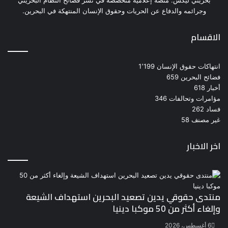
بحريني ليكس: منصة إعلامية متخصصة في نشر فضائح النظام البحريني
وجرائمه والدفاع عن الحريات وحقوق الإنسان المنتهكة في البحرين.
الاقسام
انتهاكات حقوق الإنسان
1٬199
فضائح البحرين
659
أخبار
618
مؤامرات وتحالفات
346
فساد
262
غير مصنف
58
اخر الاخبار
منتدى حقوقي يدين تصعيد البحرين استهداف الشيعة
وإلغاء أكثر من 50 موكبا دينيا
6 أغسطس، 2026