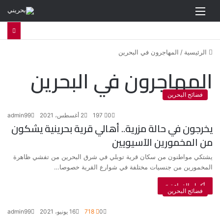
القائمة
الرئيسية
/
المهاجرون في البحرين
المهاجرون في البحرين
فضائح البحرين
0
197
2 أغسطس، 2021
admin99
يخرجون في حالة مزرية.. أهالي قرية بحرينية يشكون
من المخمورين الآسيويين
يشتكي مواطنون من سكان قرية توبلي في شرق البحرين من تفشي ظاهرة
المخمورين من جنسيات مختلفة في شوارع القرية خصوصا…
أكمل القراءة »
فضائح البحرين
0
718
16 يونيو، 2021
admin99