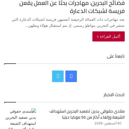
فضائح البحرين: مهاجرات بحثا عن العمل يقعن
فريسة لشبكات الدعارة
تجد مهاجرات ذات العمالة الرخيصة أنفسهن فريسة لشبكات الدعارة التي
تنتشر في البحرين بتواطؤ رسمي. إذ يتم استقبال هؤلاء ونقلهن…
أكمل القراءة »
تابعنا على
ف
ت
ي
و
احدث الاخبار
س
ي
منتدى حقوقي يدين تصعيد البحرين استهداف
ب
ت
الشيعة وإلغاء أكثر من 50 موكبا دينيا
و
ر
6 أغسطس، 2026