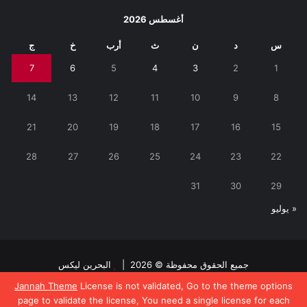
أغسطس 2026
س
د
ن
ث
أرب
خ
ج
7
6
5
4
3
2
1
14
13
12
11
10
9
8
21
20
19
18
17
16
15
28
27
26
25
24
23
22
31
30
29
« يوليو
جميع الحقوق محفوظة © 2026 |
البحرين ليكس
Jannah Theme
License is not validated, Go to the theme options
فيسبوك
تويتر
page to validate the license, You need a single license for each