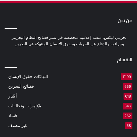
من نحن
بحريني ليكس: منصة إعلامية متخصصة في نشر فضائح النظام البحريني
وجرائمه والدفاع عن الحريات وحقوق الإنسان المنتهكة في البحرين.
الاقسام
انتهاكات حقوق الإنسان
1٬199
فضائح البحرين
659
أخبار
618
مؤامرات وتحالفات
346
فساد
262
غير مصنف
58