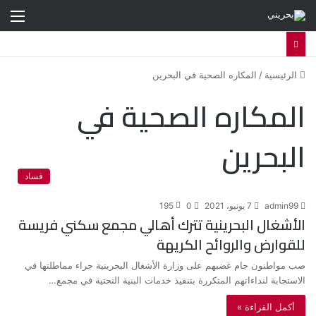
الق
الرئيسية
/
المكاره الصحية في البحرين
المكاره الصحية في
البحرين
فساد
admin99
7 يونيو، 2021
0
195
الأشغال البحرينية تترك أهالي مجمع سكني فريسة
للقوارض والروائح الكريهة
صب مواطنون جام غضبهم على وزارة الأشغال البحرينية جراء مماطلتها في
الاستجابة لنداءاتهم المتكررة بتنفيذ خدمات البنية التحتية في مجمع…
أكمل القراءة »