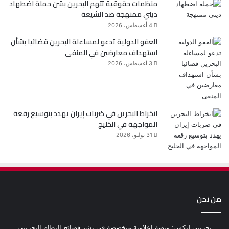
منظمات حقوقية تتهم البحرين بشن حملة اضطهاد
ديني ممنهجة ضد الشيعة
4 أغسطس، 2026
العفو الدولية تدعو لمساءلة البحرين قضائيا بشأن
استهداف معارضين في المنفى
3 أغسطس، 2026
انخراط البحرين في ضربات إيران يهدد بتوسيع رقعة
المواجهة في الخليج
31 يوليو، 2026
من نحن
بحريني ليكس: منصة إعلامية متخصصة في نشر فضائح النظام البحريني