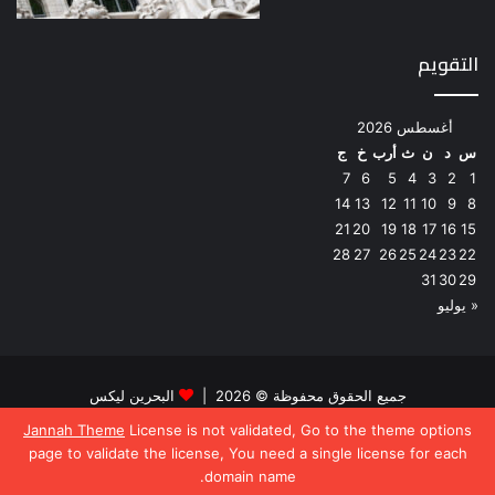
التقويم
أغسطس 2026
س
د
ن
ث
أرب
خ
ج
7
6
5
4
3
2
1
14
13
12
11
10
9
8
21
20
19
18
17
16
15
28
27
26
25
24
23
22
31
30
29
« يوليو
جميع الحقوق محفوظة © 2026 |
البحرين ليكس
Jannah Theme
License is not validated, Go to the theme options
فيسبوك
تويتر
page to validate the license, You need a single license for each
domain name.