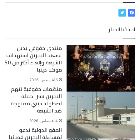
ف
ت
ي
و
احدث الاخبار
س
ي
ب
ت
و
ر
منتدى حقوقي يدين
ك
تصعيد البحرين استهداف
الشيعة وإلغاء أكثر من 50
موكبا دينيا
6 أغسطس، 2026
منظمات حقوقية تتهم
البحرين بشن حملة
اضطهاد ديني ممنهجة
ضد الشيعة
4 أغسطس، 2026
العفو الدولية تدعو
لمساءلة البحرين قضائيا