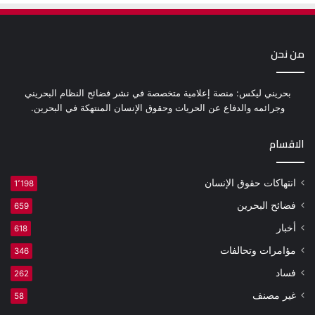
من نحن
بحريني ليكس: منصة إعلامية متخصصة في نشر فضائح النظام البحريني
وجرائمه والدفاع عن الحريات وحقوق الإنسان المنتهكة في البحرين.
الاقسام
انتهاكات حقوق الإنسان
1٬198
فضائح البحرين
659
أخبار
618
مؤامرات وتحالفات
346
فساد
262
غير مصنف
58