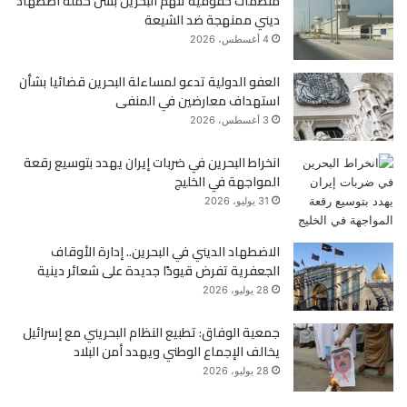
منظمات حقوقية تتهم البحرين بشن حملة اضطهاد
ديني ممنهجة ضد الشيعة
و
ر
4 أغسطس، 2026
ك
العفو الدولية تدعو لمساءلة البحرين قضائيا بشأن
استهداف معارضين في المنفى
3 أغسطس، 2026
انخراط البحرين في ضربات إيران يهدد بتوسيع رقعة
المواجهة في الخليج
31 يوليو، 2026
الاضطهاد الديني في البحرين.. إدارة الأوقاف
الجعفرية تفرض قيودًا جديدة على شعائر دينية
28 يوليو، 2026
جمعية الوفاق: تطبيع النظام البحريني مع إسرائيل
يخالف الإجماع الوطني ويهدد أمن البلاد
28 يوليو، 2026