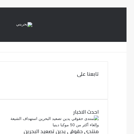
تابعنا على
ف
ي
ت
و
س
ب
ي
ت
و
احدث الاخبار
ر
ك
منتدى حقوقي يدين تصعيد البحرين