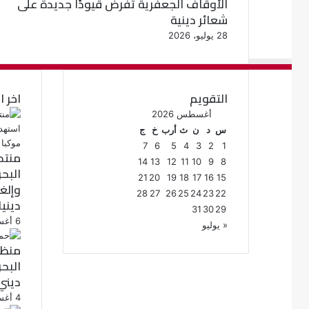
الأوقاف الجعفرية تفرض قيودًا جديدة على
شعائر دينية
28 يوليو، 2026
التقويم
اخر ا
أغسطس 2026
س
د
ن
ث
أرب
خ
ج
7
6
5
4
3
2
1
منتد
14
13
12
11
10
9
8
البح
21
20
19
18
17
16
15
28
27
26
25
24
23
22
دينيا
31
30
29
6 أغسطس، 2026
« يوليو
منظم
البح
ديني
4 أغسطس، 2026