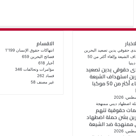
لاخبار
الاقسام
انتهاكات حقوق الإنسان
1٬199
فضائح البحرين
659
أخبار
618
ى حقوقي يدين تصعيد
مؤامرات وتحالفات
346
رين استهداف الشيعة
فساد
262
وإلغاء أكثر من 50 موكبا
غير مصنف
58
ات حقوقية تتهم
رين بشن حملة اضطهاد
 ممنهجة ضد الشيعة