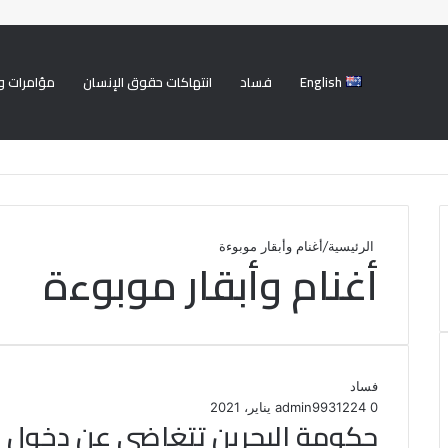
English
فساد
انتهاكات حقوق الإنسان
مؤامرات و
الرئيسية
/
أغنام وأبقار موبوءة
أغنام وأبقار موبوءة
فساد
0
224
31 يناير، 2021
admin99
حكومة البحرين تتغاضى عن دخول 