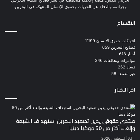
بحريني ليكس: منصة إعلامية متخصصة في نشر فضائح النظام البحريني
وجرائمه والدفاع عن الحريات وحقوق الإنسان المنتهكة في البحرين.
الاقسام
انتهاكات حقوق الإنسان
1٬199
فضائح البحرين
659
أخبار
618
مؤامرات وتحالفات
346
فساد
262
غير مصنف
58
اخر الاخبار
منتدى حقوقي يدين تصعيد البحرين استهداف الشيعة
وإلغاء أكثر من 50 موكبا دينيا
6 أغسطس، 2026