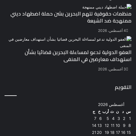
منظمات حقوقية تتهم البحرين بشن حملة اضطهاد ديني
ممنهجة ضد الشيعة
4 أغسطس، 2026
العفو الدولية تدعو لمساءلة البحرين قضائيا بشأن
استهداف معارضين في المنفى
3 أغسطس، 2026
التقويم
أغسطس 2026
س
د
ن
ث
أرب
خ
ج
7
6
5
4
3
2
1
14
13
12
11
10
9
8
21
20
19
18
17
16
15