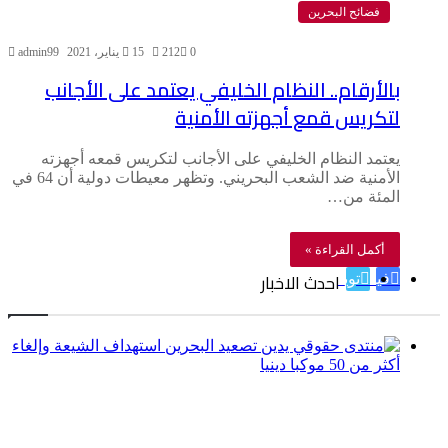
فضائح البحرين
0
212
15 يناير، 2021
admin99
بالأرقام.. النظام الخليفي يعتمد على الأجانب
لتكريس قمع أجهزته الأمنية
يعتمد النظام الخليفي على الأجانب لتكريس قمعه أجهزته
الأمنية ضد الشعب البحريني. وتظهر معيطات دولية أن 64 في
المئة من…
أكمل القراءة »
احدث الاخبار
فيسبوك
تويتر